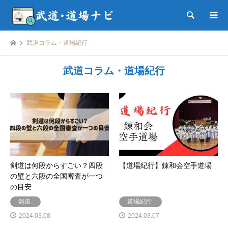
検索
武道コラム・道場紀行
武道コラム・道場紀行
剣道は何段からすごい？四段
【道場紀行】錬和会空手道場
の壁と六段の全国審査が一つ
の目安
剣道
道場紀行
2024.03.08
2024.03.07