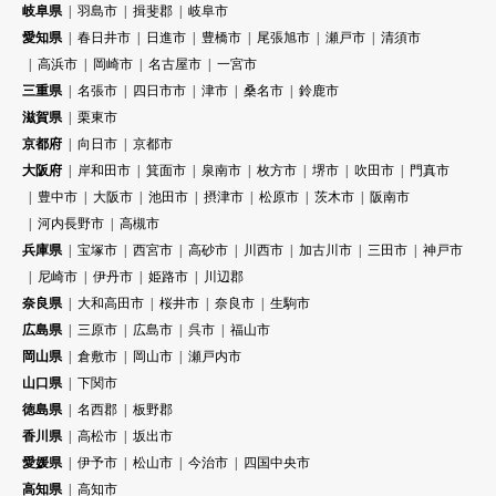
岐阜県
羽島市
揖斐郡
岐阜市
愛知県
春日井市
日進市
豊橋市
尾張旭市
瀬戸市
清須市
高浜市
岡崎市
名古屋市
一宮市
三重県
名張市
四日市市
津市
桑名市
鈴鹿市
滋賀県
栗東市
京都府
向日市
京都市
大阪府
岸和田市
箕面市
泉南市
枚方市
堺市
吹田市
門真市
豊中市
大阪市
池田市
摂津市
松原市
茨木市
阪南市
河内長野市
高槻市
兵庫県
宝塚市
西宮市
高砂市
川西市
加古川市
三田市
神戸市
尼崎市
伊丹市
姫路市
川辺郡
奈良県
大和高田市
桜井市
奈良市
生駒市
広島県
三原市
広島市
呉市
福山市
岡山県
倉敷市
岡山市
瀬戸内市
山口県
下関市
徳島県
名西郡
板野郡
香川県
高松市
坂出市
愛媛県
伊予市
松山市
今治市
四国中央市
高知県
高知市