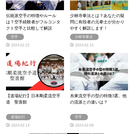
伝統派空手の特徴やルール
少林寺拳法とは？あなたの疑
は？空手経験者がフルコンタ
問に有段者の元拳士が分かり
クト空手と比較して解説
やすく解説します！
空手
少林寺拳法
2024.02.22
2024.02.15
【道場紀行】日本剛柔流空手
糸東流空手の型の特徴3選。他
道 聖喜館
の流派との違いは？
道場紀行
空手
2024.02.13
2024.02.09