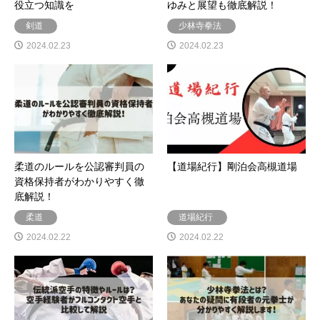
役立つ知識を
ゆみと展望も徹底解説！
剣道
少林寺拳法
2024.02.23
2024.02.23
柔道のルールを公認審判員の
【道場紀行】剛泊会高槻道場
資格保持者がわかりやすく徹
底解説！
柔道
道場紀行
2024.02.22
2024.02.22