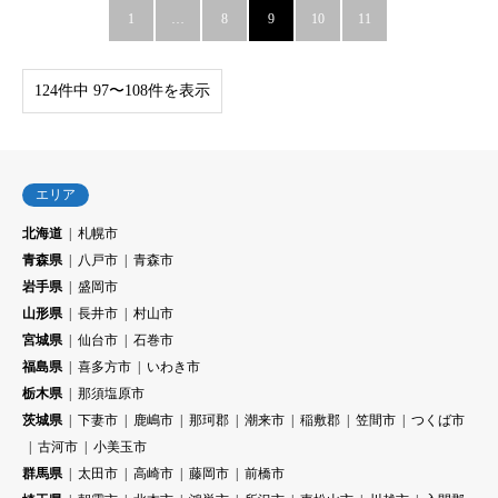
1
…
8
9
10
11
124件中 97〜108件を表示
エリア
北海道
札幌市
青森県
八戸市
青森市
岩手県
盛岡市
山形県
長井市
村山市
宮城県
仙台市
石巻市
福島県
喜多方市
いわき市
栃木県
那須塩原市
茨城県
下妻市
鹿嶋市
那珂郡
潮来市
稲敷郡
笠間市
つくば市
古河市
小美玉市
群馬県
太田市
高崎市
藤岡市
前橋市