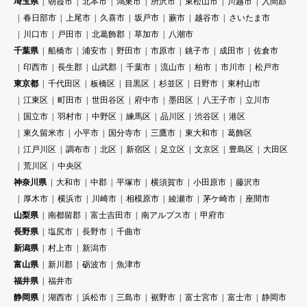
埼玉県
朝霞市
北本市
鴻巣市
所沢市
東松山市
川越市
入間郡
春日部市
上尾市
久喜市
坂戸市
蕨市
越谷市
さいたま市
川口市
戸田市
北葛飾郡
草加市
八潮市
千葉県
船橋市
浦安市
野田市
市原市
銚子市
成田市
佐倉市
印西市
長生郡
山武郡
千葉市
流山市
柏市
市川市
松戸市
東京都
千代田区
板橋区
目黒区
杉並区
日野市
東村山市
江東区
町田市
世田谷区
府中市
墨田区
八王子市
立川市
国立市
羽村市
中野区
練馬区
品川区
渋谷区
港区
東久留米市
小平市
国分寺市
三鷹市
東大和市
葛飾区
江戸川区
調布市
北区
新宿区
足立区
文京区
豊島区
大田区
荒川区
中央区
神奈川県
大和市
中郡
平塚市
横須賀市
小田原市
藤沢市
厚木市
横浜市
川崎市
相模原市
綾瀬市
茅ケ崎市
座間市
山梨県
南都留郡
富士吉田市
南アルプス市
甲府市
長野県
塩尻市
長野市
千曲市
新潟県
村上市
新潟市
富山県
新川郡
砺波市
魚津市
福井県
福井市
静岡県
湖西市
浜松市
三島市
裾野市
富士宮市
富士市
静岡市