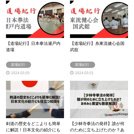
【道場紀行】日本拳法瀬戸内
【道場紀行】糸東流健心会国
道場
武舘
道場紀行
道場紀行
2024.03.05
2024.03.01
剣道の歴史をどこよりも簡単
【少林寺拳法の発祥】誰が何
に解説！日本文化の紹介にも
のために立ち上げたのか？あ