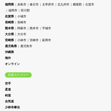
福岡県
糸島市
春日市
太宰府市
北九州市
糟屋郡
古賀市
福岡市
田川郡
佐賀県
小城市
長崎県
長崎市
熊本県
阿蘇市
熊本市
宇城市
大分県
大分市
宮崎県
小林市
宮崎市
延岡市
鹿児島県
鹿児島市
沖縄県
海外
オンライン
武道カテゴリー
空手
柔道
剣道
合気道
少林寺拳法