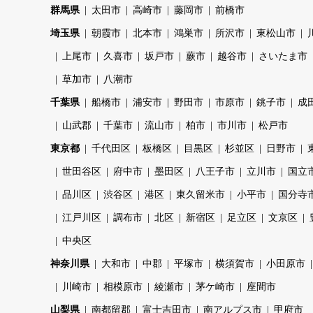
群馬県
太田市
高崎市
藤岡市
前橋市
埼玉県
朝霞市
北本市
鴻巣市
所沢市
東松山市
上尾市
久喜市
坂戸市
蕨市
越谷市
さいたま市
草加市
八潮市
千葉県
船橋市
浦安市
野田市
市原市
銚子市
成
山武郡
千葉市
流山市
柏市
市川市
松戸市
東京都
千代田区
板橋区
目黒区
杉並区
日野市
世田谷区
府中市
墨田区
八王子市
立川市
国立
品川区
渋谷区
港区
東久留米市
小平市
国分寺
江戸川区
調布市
北区
新宿区
足立区
文京区
中央区
神奈川県
大和市
中郡
平塚市
横須賀市
小田原市
川崎市
相模原市
綾瀬市
茅ケ崎市
座間市
山梨県
南都留郡
富士吉田市
南アルプス市
甲府市