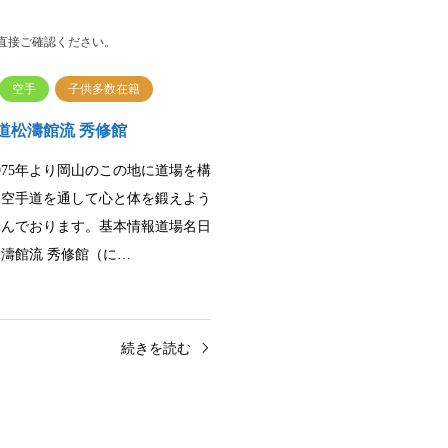
直接ご確認ください。
空手
子供多数在籍
道松濤館流 秀修館
975年より岡山のこの地に道場を構
。空手道を通して心と体を鍛えよう
励んでおります。基本情報道場名日
濤館流 秀修館（に…
続きを読む