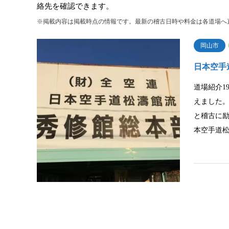
絡先を確認できます。
※掲載内容は掲載時点の情報です。最新の稽古日時や料金は各道場へ
岡山市
日本空手
道場紹介1
えました
と稽古に
本空手道松