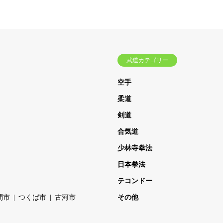
武道カテゴリー
空手
柔道
剣道
合気道
少林寺拳法
日本拳法
テコンドー
間市
つくば市
古河市
その他