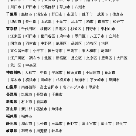
川口市
戸田市
北葛飾郡
草加市
八潮市
千葉県
船橋市
浦安市
野田市
市原市
銚子市
成田市
佐倉市
印西市
長生郡
山武郡
千葉市
流山市
柏市
市川市
松戸市
東京都
千代田区
板橋区
目黒区
杉並区
日野市
東村山市
江東区
町田市
世田谷区
府中市
墨田区
八王子市
立川市
国立市
羽村市
中野区
練馬区
品川区
渋谷区
港区
東久留米市
小平市
国分寺市
三鷹市
東大和市
葛飾区
江戸川区
調布市
北区
新宿区
足立区
文京区
豊島区
大田区
荒川区
中央区
神奈川県
大和市
中郡
平塚市
横須賀市
小田原市
藤沢市
厚木市
横浜市
川崎市
相模原市
綾瀬市
茅ケ崎市
座間市
山梨県
南都留郡
富士吉田市
南アルプス市
甲府市
長野県
塩尻市
長野市
千曲市
新潟県
村上市
新潟市
富山県
新川郡
砺波市
魚津市
福井県
福井市
静岡県
湖西市
浜松市
三島市
裾野市
富士宮市
富士市
静岡市
岐阜県
羽島市
揖斐郡
岐阜市