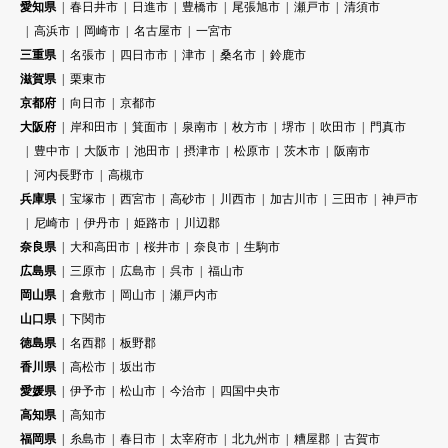
愛知県
春日井市
日進市
豊橋市
尾張旭市
瀬戸市
清須市
高浜市
岡崎市
名古屋市
一宮市
三重県
名張市
四日市市
津市
桑名市
鈴鹿市
滋賀県
栗東市
京都府
向日市
京都市
大阪府
岸和田市
箕面市
泉南市
枚方市
堺市
吹田市
門真市
豊中市
大阪市
池田市
摂津市
松原市
茨木市
阪南市
河内長野市
高槻市
兵庫県
宝塚市
西宮市
高砂市
川西市
加古川市
三田市
神戸市
尼崎市
伊丹市
姫路市
川辺郡
奈良県
大和高田市
桜井市
奈良市
生駒市
広島県
三原市
広島市
呉市
福山市
岡山県
倉敷市
岡山市
瀬戸内市
山口県
下関市
徳島県
名西郡
板野郡
香川県
高松市
坂出市
愛媛県
伊予市
松山市
今治市
四国中央市
高知県
高知市
福岡県
糸島市
春日市
太宰府市
北九州市
糟屋郡
古賀市