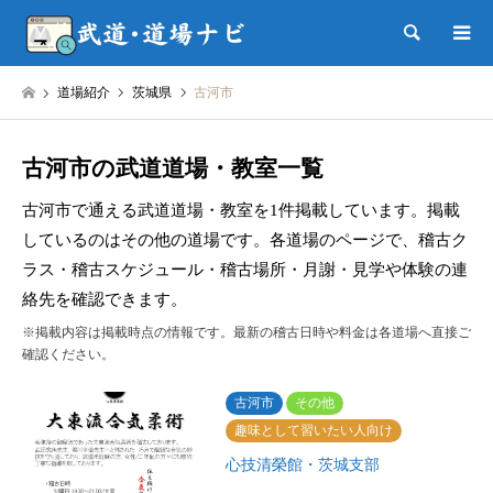
検索
道場紹介
茨城県
古河市
古河市の武道道場・教室一覧
古河市で通える武道道場・教室を1件掲載しています。掲載
しているのはその他の道場です。各道場のページで、稽古ク
ラス・稽古スケジュール・稽古場所・月謝・見学や体験の連
絡先を確認できます。
※掲載内容は掲載時点の情報です。最新の稽古日時や料金は各道場へ直接ご
確認ください。
古河市
その他
趣味として習いたい人向け
心技清榮館・茨城支部