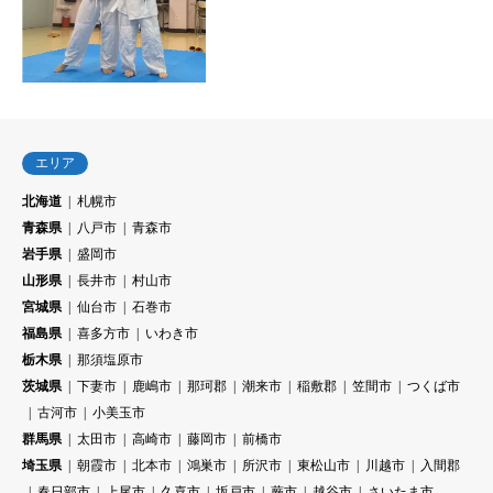
エリア
北海道
札幌市
青森県
八戸市
青森市
岩手県
盛岡市
山形県
長井市
村山市
宮城県
仙台市
石巻市
福島県
喜多方市
いわき市
栃木県
那須塩原市
茨城県
下妻市
鹿嶋市
那珂郡
潮来市
稲敷郡
笠間市
つくば市
古河市
小美玉市
群馬県
太田市
高崎市
藤岡市
前橋市
埼玉県
朝霞市
北本市
鴻巣市
所沢市
東松山市
川越市
入間郡
春日部市
上尾市
久喜市
坂戸市
蕨市
越谷市
さいたま市