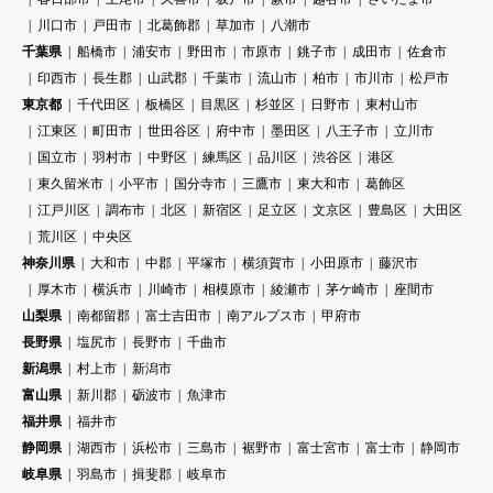
川口市
戸田市
北葛飾郡
草加市
八潮市
千葉県
船橋市
浦安市
野田市
市原市
銚子市
成田市
佐倉市
印西市
長生郡
山武郡
千葉市
流山市
柏市
市川市
松戸市
東京都
千代田区
板橋区
目黒区
杉並区
日野市
東村山市
江東区
町田市
世田谷区
府中市
墨田区
八王子市
立川市
国立市
羽村市
中野区
練馬区
品川区
渋谷区
港区
東久留米市
小平市
国分寺市
三鷹市
東大和市
葛飾区
江戸川区
調布市
北区
新宿区
足立区
文京区
豊島区
大田区
荒川区
中央区
神奈川県
大和市
中郡
平塚市
横須賀市
小田原市
藤沢市
厚木市
横浜市
川崎市
相模原市
綾瀬市
茅ケ崎市
座間市
山梨県
南都留郡
富士吉田市
南アルプス市
甲府市
長野県
塩尻市
長野市
千曲市
新潟県
村上市
新潟市
富山県
新川郡
砺波市
魚津市
福井県
福井市
静岡県
湖西市
浜松市
三島市
裾野市
富士宮市
富士市
静岡市
岐阜県
羽島市
揖斐郡
岐阜市