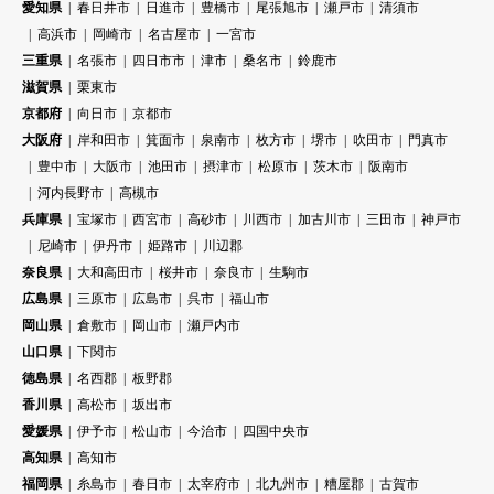
愛知県
春日井市
日進市
豊橋市
尾張旭市
瀬戸市
清須市
高浜市
岡崎市
名古屋市
一宮市
三重県
名張市
四日市市
津市
桑名市
鈴鹿市
滋賀県
栗東市
京都府
向日市
京都市
大阪府
岸和田市
箕面市
泉南市
枚方市
堺市
吹田市
門真市
豊中市
大阪市
池田市
摂津市
松原市
茨木市
阪南市
河内長野市
高槻市
兵庫県
宝塚市
西宮市
高砂市
川西市
加古川市
三田市
神戸市
尼崎市
伊丹市
姫路市
川辺郡
奈良県
大和高田市
桜井市
奈良市
生駒市
広島県
三原市
広島市
呉市
福山市
岡山県
倉敷市
岡山市
瀬戸内市
山口県
下関市
徳島県
名西郡
板野郡
香川県
高松市
坂出市
愛媛県
伊予市
松山市
今治市
四国中央市
高知県
高知市
福岡県
糸島市
春日市
太宰府市
北九州市
糟屋郡
古賀市