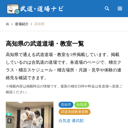
検索
道場紹介
高知県
高知県の武道道場・教室一覧
高知県で通える武道道場・教室を1件掲載しています。掲載
しているのは合気道の道場です。各道場のページで、稽古ク
ラス・稽古スケジュール・稽古場所・月謝・見学や体験の連
絡先を確認できます。
※掲載内容は掲載時点の情報です。最新の稽古日時や料金は各道場へ直接ご
確認ください。
高知市
合気道
武道未経験者多数
合気道 優武館