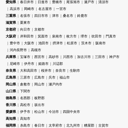
愛知県
春日井市
日進市
豊橋市
尾張旭市
瀬戸市
清須市
高浜市
岡崎市
名古屋市
一宮市
三重県
名張市
四日市市
津市
桑名市
鈴鹿市
滋賀県
栗東市
京都府
向日市
京都市
大阪府
岸和田市
箕面市
泉南市
枚方市
堺市
吹田市
門真市
豊中市
大阪市
池田市
摂津市
松原市
茨木市
阪南市
河内長野市
高槻市
兵庫県
宝塚市
西宮市
高砂市
川西市
加古川市
三田市
神戸市
尼崎市
伊丹市
姫路市
川辺郡
奈良県
大和高田市
桜井市
奈良市
生駒市
広島県
三原市
広島市
呉市
福山市
岡山県
倉敷市
岡山市
瀬戸内市
山口県
下関市
徳島県
名西郡
板野郡
香川県
高松市
坂出市
愛媛県
伊予市
松山市
今治市
四国中央市
高知県
高知市
福岡県
糸島市
春日市
太宰府市
北九州市
糟屋郡
古賀市