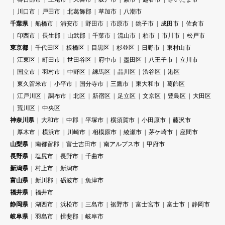
川口市
戸田市
北葛飾郡
草加市
八潮市
千葉県
船橋市
浦安市
野田市
市原市
銚子市
成田市
佐倉市
印西市
長生郡
山武郡
千葉市
流山市
柏市
市川市
松戸市
東京都
千代田区
板橋区
目黒区
杉並区
日野市
東村山市
江東区
町田市
世田谷区
府中市
墨田区
八王子市
立川市
国立市
羽村市
中野区
練馬区
品川区
渋谷区
港区
東久留米市
小平市
国分寺市
三鷹市
東大和市
葛飾区
江戸川区
調布市
北区
新宿区
足立区
文京区
豊島区
大田区
荒川区
中央区
神奈川県
大和市
中郡
平塚市
横須賀市
小田原市
藤沢市
厚木市
横浜市
川崎市
相模原市
綾瀬市
茅ケ崎市
座間市
山梨県
南都留郡
富士吉田市
南アルプス市
甲府市
長野県
塩尻市
長野市
千曲市
新潟県
村上市
新潟市
富山県
新川郡
砺波市
魚津市
福井県
福井市
静岡県
湖西市
浜松市
三島市
裾野市
富士宮市
富士市
静岡市
岐阜県
羽島市
揖斐郡
岐阜市