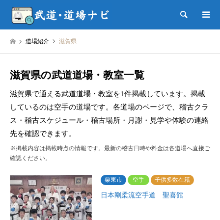
検索
道場紹介
滋賀県
滋賀県の武道道場・教室一覧
滋賀県で通える武道道場・教室を1件掲載しています。掲載
しているのは空手の道場です。各道場のページで、稽古クラ
ス・稽古スケジュール・稽古場所・月謝・見学や体験の連絡
先を確認できます。
※掲載内容は掲載時点の情報です。最新の稽古日時や料金は各道場へ直接ご
確認ください。
栗東市
空手
子供多数在籍
日本剛柔流空手道 聖喜館