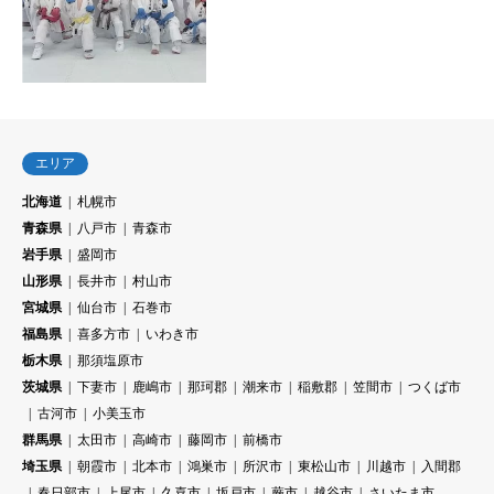
エリア
北海道
札幌市
青森県
八戸市
青森市
岩手県
盛岡市
山形県
長井市
村山市
宮城県
仙台市
石巻市
福島県
喜多方市
いわき市
栃木県
那須塩原市
茨城県
下妻市
鹿嶋市
那珂郡
潮来市
稲敷郡
笠間市
つくば市
古河市
小美玉市
群馬県
太田市
高崎市
藤岡市
前橋市
埼玉県
朝霞市
北本市
鴻巣市
所沢市
東松山市
川越市
入間郡
春日部市
上尾市
久喜市
坂戸市
蕨市
越谷市
さいたま市