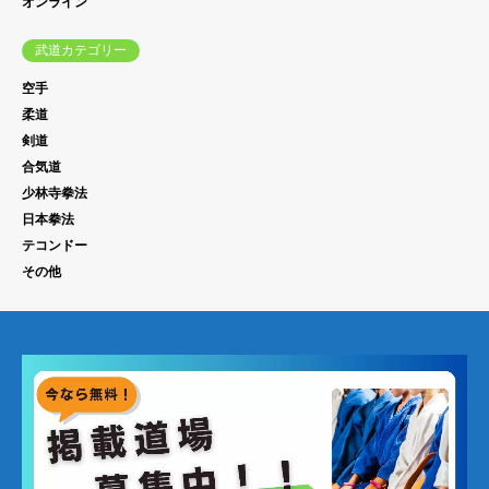
オンライン
武道カテゴリー
空手
柔道
剣道
合気道
少林寺拳法
日本拳法
テコンドー
その他