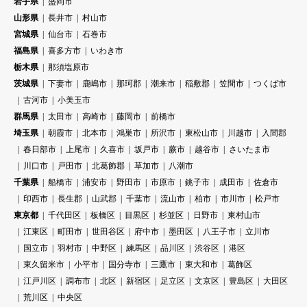
岩手県
盛岡市
山形県
長井市
村山市
宮城県
仙台市
石巻市
福島県
喜多方市
いわき市
栃木県
那須塩原市
茨城県
下妻市
鹿嶋市
那珂郡
潮来市
稲敷郡
笠間市
つくば市
古河市
小美玉市
群馬県
太田市
高崎市
藤岡市
前橋市
埼玉県
朝霞市
北本市
鴻巣市
所沢市
東松山市
川越市
入間郡
春日部市
上尾市
久喜市
坂戸市
蕨市
越谷市
さいたま市
川口市
戸田市
北葛飾郡
草加市
八潮市
千葉県
船橋市
浦安市
野田市
市原市
銚子市
成田市
佐倉市
印西市
長生郡
山武郡
千葉市
流山市
柏市
市川市
松戸市
東京都
千代田区
板橋区
目黒区
杉並区
日野市
東村山市
江東区
町田市
世田谷区
府中市
墨田区
八王子市
立川市
国立市
羽村市
中野区
練馬区
品川区
渋谷区
港区
東久留米市
小平市
国分寺市
三鷹市
東大和市
葛飾区
江戸川区
調布市
北区
新宿区
足立区
文京区
豊島区
大田区
荒川区
中央区