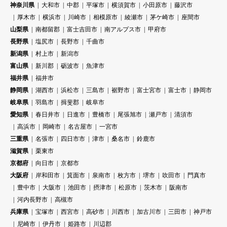
神奈川県
大和市
中郡
平塚市
横須賀市
小田原市
藤沢市
厚木市
横浜市
川崎市
相模原市
綾瀬市
茅ケ崎市
座間市
山梨県
南都留郡
富士吉田市
南アルプス市
甲府市
長野県
塩尻市
長野市
千曲市
新潟県
村上市
新潟市
富山県
新川郡
砺波市
魚津市
福井県
福井市
静岡県
湖西市
浜松市
三島市
裾野市
富士宮市
富士市
静岡市
岐阜県
羽島市
揖斐郡
岐阜市
愛知県
春日井市
日進市
豊橋市
尾張旭市
瀬戸市
清須市
高浜市
岡崎市
名古屋市
一宮市
三重県
名張市
四日市市
津市
桑名市
鈴鹿市
滋賀県
栗東市
京都府
向日市
京都市
大阪府
岸和田市
箕面市
泉南市
枚方市
堺市
吹田市
門真市
豊中市
大阪市
池田市
摂津市
松原市
茨木市
阪南市
河内長野市
高槻市
兵庫県
宝塚市
西宮市
高砂市
川西市
加古川市
三田市
神戸市
尼崎市
伊丹市
姫路市
川辺郡