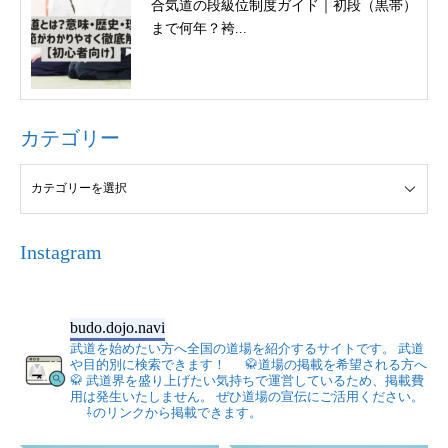
合気道の段級位制度ガイド｜初段（黒帯）
まで何年？袴...
カテゴリー
Instagram
budo.dojo.navi
武道を始めたい方へ全国の道場を紹介するサイトです。
武道
や目的別に検索できます！
🥋道場の掲載を希望される方へ
🥋
武道界を盛り上げたい気持ちで運営しているため、掲載費
用は発生いたしません。
ぜひ道場の宣伝にご活用ください。
⇩のリンクから掲載できます。