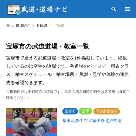
検索
道場紹介
兵庫県
宝塚市
宝塚市の武道道場・教室一覧
宝塚市で通える武道道場・教室を1件掲載しています。掲載
しているのは空手の道場です。各道場のページで、稽古クラ
ス・稽古スケジュール・稽古場所・月謝・見学や体験の連絡
先を確認できます。
※掲載内容は掲載時点の情報です。最新の稽古日時や料金は各道場へ直接ご
確認ください。
宝塚市
空手
子供多数在籍
糸東流拳生館宝塚伊丹北戸支部