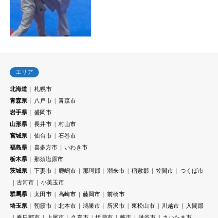
エリア
北海道
札幌市
青森県
八戸市
青森市
岩手県
盛岡市
山形県
長井市
村山市
宮城県
仙台市
石巻市
福島県
喜多方市
いわき市
栃木県
那須塩原市
茨城県
下妻市
鹿嶋市
那珂郡
潮来市
稲敷郡
笠間市
つくば市
古河市
小美玉市
群馬県
太田市
高崎市
藤岡市
前橋市
埼玉県
朝霞市
北本市
鴻巣市
所沢市
東松山市
川越市
入間郡
春日部市
上尾市
久喜市
坂戸市
蕨市
越谷市
さいたま市