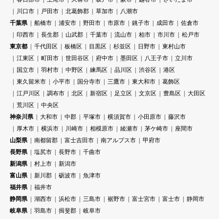
川口市
戸田市
北葛飾郡
草加市
八潮市
千葉県
船橋市
浦安市
野田市
市原市
銚子市
成田市
佐倉市
印西市
長生郡
山武郡
千葉市
流山市
柏市
市川市
松戸市
東京都
千代田区
板橋区
目黒区
杉並区
日野市
東村山市
江東区
町田市
世田谷区
府中市
墨田区
八王子市
立川市
国立市
羽村市
中野区
練馬区
品川区
渋谷区
港区
東久留米市
小平市
国分寺市
三鷹市
東大和市
葛飾区
江戸川区
調布市
北区
新宿区
足立区
文京区
豊島区
大田区
荒川区
中央区
神奈川県
大和市
中郡
平塚市
横須賀市
小田原市
藤沢市
厚木市
横浜市
川崎市
相模原市
綾瀬市
茅ケ崎市
座間市
山梨県
南都留郡
富士吉田市
南アルプス市
甲府市
長野県
塩尻市
長野市
千曲市
新潟県
村上市
新潟市
富山県
新川郡
砺波市
魚津市
福井県
福井市
静岡県
湖西市
浜松市
三島市
裾野市
富士宮市
富士市
静岡市
岐阜県
羽島市
揖斐郡
岐阜市