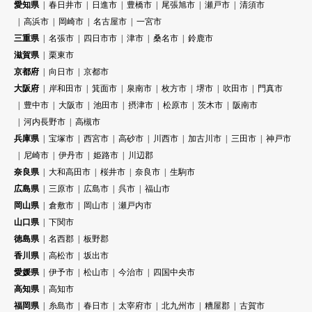
愛知県
春日井市
日進市
豊橋市
尾張旭市
瀬戸市
清須市
高浜市
岡崎市
名古屋市
一宮市
三重県
名張市
四日市市
津市
桑名市
鈴鹿市
滋賀県
栗東市
京都府
向日市
京都市
大阪府
岸和田市
箕面市
泉南市
枚方市
堺市
吹田市
門真市
豊中市
大阪市
池田市
摂津市
松原市
茨木市
阪南市
河内長野市
高槻市
兵庫県
宝塚市
西宮市
高砂市
川西市
加古川市
三田市
神戸市
尼崎市
伊丹市
姫路市
川辺郡
奈良県
大和高田市
桜井市
奈良市
生駒市
広島県
三原市
広島市
呉市
福山市
岡山県
倉敷市
岡山市
瀬戸内市
山口県
下関市
徳島県
名西郡
板野郡
香川県
高松市
坂出市
愛媛県
伊予市
松山市
今治市
四国中央市
高知県
高知市
福岡県
糸島市
春日市
太宰府市
北九州市
糟屋郡
古賀市