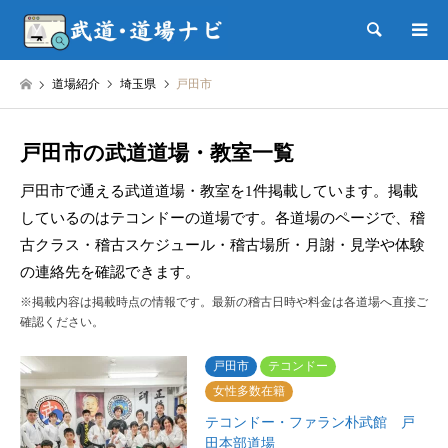
検索
道場紹介
埼玉県
戸田市
戸田市の武道道場・教室一覧
戸田市で通える武道道場・教室を1件掲載しています。掲載
しているのはテコンドーの道場です。各道場のページで、稽
古クラス・稽古スケジュール・稽古場所・月謝・見学や体験
の連絡先を確認できます。
※掲載内容は掲載時点の情報です。最新の稽古日時や料金は各道場へ直接ご
確認ください。
戸田市
テコンドー
女性多数在籍
テコンドー・ファラン朴武館 戸
田本部道場