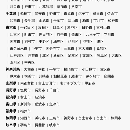
川口市
戸田市
北葛飾郡
草加市
八潮市
千葉県
船橋市
浦安市
野田市
市原市
銚子市
成田市
佐倉市
印西市
長生郡
山武郡
千葉市
流山市
柏市
市川市
松戸市
東京都
千代田区
板橋区
目黒区
杉並区
日野市
東村山市
江東区
町田市
世田谷区
府中市
墨田区
八王子市
立川市
国立市
羽村市
中野区
練馬区
品川区
渋谷区
港区
東久留米市
小平市
国分寺市
三鷹市
東大和市
葛飾区
江戸川区
調布市
北区
新宿区
足立区
文京区
豊島区
大田区
荒川区
中央区
神奈川県
大和市
中郡
平塚市
横須賀市
小田原市
藤沢市
厚木市
横浜市
川崎市
相模原市
綾瀬市
茅ケ崎市
座間市
山梨県
南都留郡
富士吉田市
南アルプス市
甲府市
長野県
塩尻市
長野市
千曲市
新潟県
村上市
新潟市
富山県
新川郡
砺波市
魚津市
福井県
福井市
静岡県
湖西市
浜松市
三島市
裾野市
富士宮市
富士市
静岡市
岐阜県
羽島市
揖斐郡
岐阜市