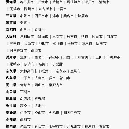
愛知県
春日井市
日進市
豊橋市
尾張旭市
瀬戸市
清須市
高浜市
岡崎市
名古屋市
一宮市
三重県
名張市
四日市市
津市
桑名市
鈴鹿市
滋賀県
栗東市
京都府
向日市
京都市
大阪府
岸和田市
箕面市
泉南市
枚方市
堺市
吹田市
門真市
豊中市
大阪市
池田市
摂津市
松原市
茨木市
阪南市
河内長野市
高槻市
兵庫県
宝塚市
西宮市
高砂市
川西市
加古川市
三田市
神戸市
尼崎市
伊丹市
姫路市
川辺郡
奈良県
大和高田市
桜井市
奈良市
生駒市
広島県
三原市
広島市
呉市
福山市
岡山県
倉敷市
岡山市
瀬戸内市
山口県
下関市
徳島県
名西郡
板野郡
香川県
高松市
坂出市
愛媛県
伊予市
松山市
今治市
四国中央市
高知県
高知市
福岡県
糸島市
春日市
太宰府市
北九州市
糟屋郡
古賀市