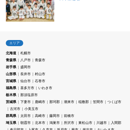
エリア
北海道
札幌市
青森県
八戸市
青森市
岩手県
盛岡市
山形県
長井市
村山市
宮城県
仙台市
石巻市
福島県
喜多方市
いわき市
栃木県
那須塩原市
茨城県
下妻市
鹿嶋市
那珂郡
潮来市
稲敷郡
笠間市
つくば市
古河市
小美玉市
群馬県
太田市
高崎市
藤岡市
前橋市
埼玉県
朝霞市
北本市
鴻巣市
所沢市
東松山市
川越市
入間郡
春日部市
上尾市
久喜市
坂戸市
蕨市
越谷市
さいたま市