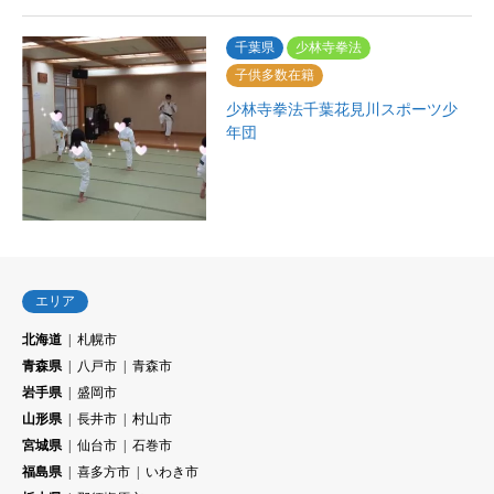
千葉県
少林寺拳法
子供多数在籍
少林寺拳法千葉花見川スポーツ少
年団
エリア
北海道
札幌市
青森県
八戸市
青森市
岩手県
盛岡市
山形県
長井市
村山市
宮城県
仙台市
石巻市
福島県
喜多方市
いわき市