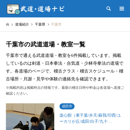
検索
道場紹介
千葉県
千葉市
千葉市の武道道場・教室一覧
千葉市で通える武道道場・教室を6件掲載しています。掲載
しているのは剣道・日本拳法・合気道・少林寺拳法の道場で
す。各道場のページで、稽古クラス・稽古スケジュール・稽
古場所・月謝・見学や体験の連絡先を確認できます。
※掲載内容は掲載時点の情報です。最新の稽古日時や料金は各道場へ直接ご
確認ください。
成田市
楽心館（東千葉/弁天/蘇我/印西/ユ
ーカリが丘/成田/白子/九十…