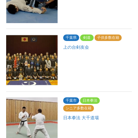
千葉県
剣道
子供多数在籍
上の台剣友会
千葉市
日本拳法
シニア多数在籍
日本拳法 大千道場