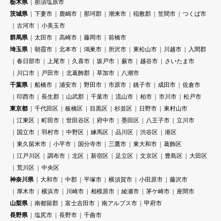
栃木県
那須塩原市
茨城県
下妻市
鹿嶋市
那珂郡
潮来市
稲敷郡
笠間市
つくば市
古河市
小美玉市
群馬県
太田市
高崎市
藤岡市
前橋市
埼玉県
朝霞市
北本市
鴻巣市
所沢市
東松山市
川越市
入間郡
春日部市
上尾市
久喜市
坂戸市
蕨市
越谷市
さいたま市
川口市
戸田市
北葛飾郡
草加市
八潮市
千葉県
船橋市
浦安市
野田市
市原市
銚子市
成田市
佐倉市
印西市
長生郡
山武郡
千葉市
流山市
柏市
市川市
松戸市
東京都
千代田区
板橋区
目黒区
杉並区
日野市
東村山市
江東区
町田市
世田谷区
府中市
墨田区
八王子市
立川市
国立市
羽村市
中野区
練馬区
品川区
渋谷区
港区
東久留米市
小平市
国分寺市
三鷹市
東大和市
葛飾区
江戸川区
調布市
北区
新宿区
足立区
文京区
豊島区
大田区
荒川区
中央区
神奈川県
大和市
中郡
平塚市
横須賀市
小田原市
藤沢市
厚木市
横浜市
川崎市
相模原市
綾瀬市
茅ケ崎市
座間市
山梨県
南都留郡
富士吉田市
南アルプス市
甲府市
長野県
塩尻市
長野市
千曲市