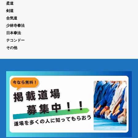
柔道
剣道
合気道
少林寺拳法
日本拳法
テコンドー
その他