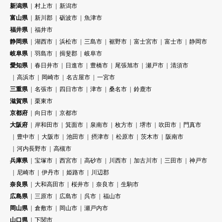
新潟県
村上市
新潟市
富山県
新川郡
砺波市
魚津市
福井県
福井市
静岡県
湖西市
浜松市
三島市
裾野市
富士宮市
富士市
静岡市
岐阜県
羽島市
揖斐郡
岐阜市
愛知県
春日井市
日進市
豊橋市
尾張旭市
瀬戸市
清須市
高浜市
岡崎市
名古屋市
一宮市
三重県
名張市
四日市市
津市
桑名市
鈴鹿市
滋賀県
栗東市
京都府
向日市
京都市
大阪府
岸和田市
箕面市
泉南市
枚方市
堺市
吹田市
門真市
豊中市
大阪市
池田市
摂津市
松原市
茨木市
阪南市
河内長野市
高槻市
兵庫県
宝塚市
西宮市
高砂市
川西市
加古川市
三田市
神戸市
尼崎市
伊丹市
姫路市
川辺郡
奈良県
大和高田市
桜井市
奈良市
生駒市
広島県
三原市
広島市
呉市
福山市
岡山県
倉敷市
岡山市
瀬戸内市
山口県
下関市