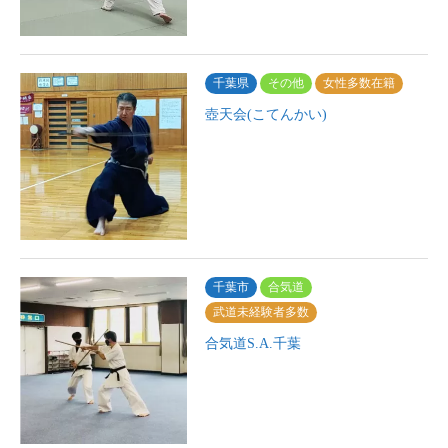
千葉県
その他
女性多数在籍
壺天会(こてんかい)
千葉市
合気道
武道未経験者多数
合気道S.A.千葉