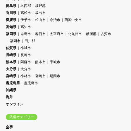
徳島県
名西郡
板野郡
香川県
高松市
坂出市
愛媛県
伊予市
松山市
今治市
四国中央市
高知県
高知市
福岡県
糸島市
春日市
太宰府市
北九州市
糟屋郡
古賀市
福岡市
田川郡
佐賀県
小城市
長崎県
長崎市
熊本県
阿蘇市
熊本市
宇城市
大分県
大分市
宮崎県
小林市
宮崎市
延岡市
鹿児島県
鹿児島市
沖縄県
海外
オンライン
武道カテゴリー
空手