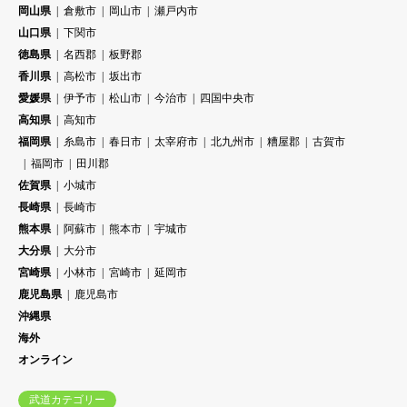
岡山県
倉敷市
岡山市
瀬戸内市
山口県
下関市
徳島県
名西郡
板野郡
香川県
高松市
坂出市
愛媛県
伊予市
松山市
今治市
四国中央市
高知県
高知市
福岡県
糸島市
春日市
太宰府市
北九州市
糟屋郡
古賀市
福岡市
田川郡
佐賀県
小城市
長崎県
長崎市
熊本県
阿蘇市
熊本市
宇城市
大分県
大分市
宮崎県
小林市
宮崎市
延岡市
鹿児島県
鹿児島市
沖縄県
海外
オンライン
武道カテゴリー