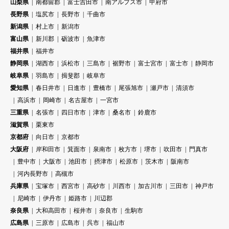
山梨県
南都留郡
富士吉田市
南アルプス市
甲府市
長野県
塩尻市
長野市
千曲市
新潟県
村上市
新潟市
富山県
新川郡
砺波市
魚津市
福井県
福井市
静岡県
湖西市
浜松市
三島市
裾野市
富士宮市
富士市
静岡市
岐阜県
羽島市
揖斐郡
岐阜市
愛知県
春日井市
日進市
豊橋市
尾張旭市
瀬戸市
清須市
高浜市
岡崎市
名古屋市
一宮市
三重県
名張市
四日市市
津市
桑名市
鈴鹿市
滋賀県
栗東市
京都府
向日市
京都市
大阪府
岸和田市
箕面市
泉南市
枚方市
堺市
吹田市
門真市
豊中市
大阪市
池田市
摂津市
松原市
茨木市
阪南市
河内長野市
高槻市
兵庫県
宝塚市
西宮市
高砂市
川西市
加古川市
三田市
神戸市
尼崎市
伊丹市
姫路市
川辺郡
奈良県
大和高田市
桜井市
奈良市
生駒市
広島県
三原市
広島市
呉市
福山市