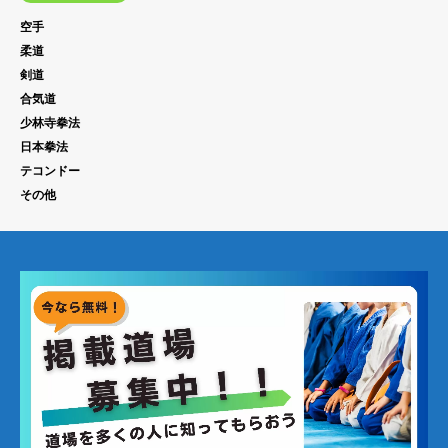
空手
柔道
剣道
合気道
少林寺拳法
日本拳法
テコンドー
その他