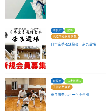
奈良市
空手
武道未経験者多数
日本空手道錬聖会 奈良道場
奈良市
少林寺拳法
子供多数在籍
奈良済美スポーツ少年団