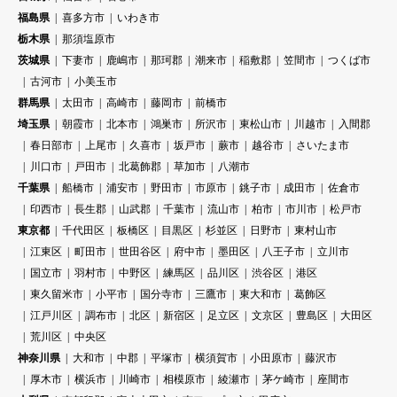
福島県
喜多方市
いわき市
栃木県
那須塩原市
茨城県
下妻市
鹿嶋市
那珂郡
潮来市
稲敷郡
笠間市
つくば市
古河市
小美玉市
群馬県
太田市
高崎市
藤岡市
前橋市
埼玉県
朝霞市
北本市
鴻巣市
所沢市
東松山市
川越市
入間郡
春日部市
上尾市
久喜市
坂戸市
蕨市
越谷市
さいたま市
川口市
戸田市
北葛飾郡
草加市
八潮市
千葉県
船橋市
浦安市
野田市
市原市
銚子市
成田市
佐倉市
印西市
長生郡
山武郡
千葉市
流山市
柏市
市川市
松戸市
東京都
千代田区
板橋区
目黒区
杉並区
日野市
東村山市
江東区
町田市
世田谷区
府中市
墨田区
八王子市
立川市
国立市
羽村市
中野区
練馬区
品川区
渋谷区
港区
東久留米市
小平市
国分寺市
三鷹市
東大和市
葛飾区
江戸川区
調布市
北区
新宿区
足立区
文京区
豊島区
大田区
荒川区
中央区
神奈川県
大和市
中郡
平塚市
横須賀市
小田原市
藤沢市
厚木市
横浜市
川崎市
相模原市
綾瀬市
茅ケ崎市
座間市