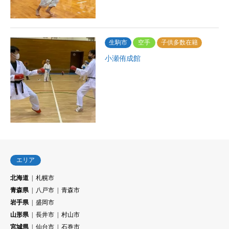
生駒市
空手
子供多数在籍
小瀬侑成館
エリア
北海道
札幌市
青森県
八戸市
青森市
岩手県
盛岡市
山形県
長井市
村山市
宮城県
仙台市
石巻市