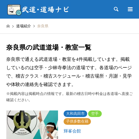
検索
道場紹介
奈良県
奈良県の武道道場・教室一覧
奈良県で通える武道道場・教室を4件掲載しています。掲載
しているのは空手・少林寺拳法の道場です。各道場のページ
で、稽古クラス・稽古スケジュール・稽古場所・月謝・見学
や体験の連絡先を確認できます。
※掲載内容は掲載時点の情報です。最新の稽古日時や料金は各道場へ直接ご
確認ください。
大和高田市
空手
子供多数在籍
輝峯会館