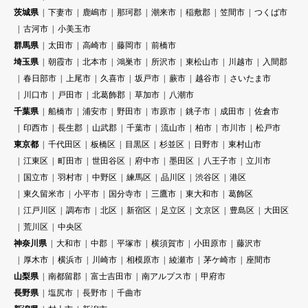
茨城県
下妻市
鹿嶋市
那珂郡
潮来市
稲敷郡
笠間市
つくば市
古河市
小美玉市
群馬県
太田市
高崎市
藤岡市
前橋市
埼玉県
朝霞市
北本市
鴻巣市
所沢市
東松山市
川越市
入間郡
春日部市
上尾市
久喜市
坂戸市
蕨市
越谷市
さいたま市
川口市
戸田市
北葛飾郡
草加市
八潮市
千葉県
船橋市
浦安市
野田市
市原市
銚子市
成田市
佐倉市
印西市
長生郡
山武郡
千葉市
流山市
柏市
市川市
松戸市
東京都
千代田区
板橋区
目黒区
杉並区
日野市
東村山市
江東区
町田市
世田谷区
府中市
墨田区
八王子市
立川市
国立市
羽村市
中野区
練馬区
品川区
渋谷区
港区
東久留米市
小平市
国分寺市
三鷹市
東大和市
葛飾区
江戸川区
調布市
北区
新宿区
足立区
文京区
豊島区
大田区
荒川区
中央区
神奈川県
大和市
中郡
平塚市
横須賀市
小田原市
藤沢市
厚木市
横浜市
川崎市
相模原市
綾瀬市
茅ケ崎市
座間市
山梨県
南都留郡
富士吉田市
南アルプス市
甲府市
長野県
塩尻市
長野市
千曲市