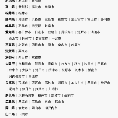
新潟県
村上市
新潟市
富山県
新川郡
砺波市
魚津市
福井県
福井市
静岡県
湖西市
浜松市
三島市
裾野市
富士宮市
富士市
静岡市
岐阜県
羽島市
揖斐郡
岐阜市
愛知県
春日井市
日進市
豊橋市
尾張旭市
瀬戸市
清須市
高浜市
岡崎市
名古屋市
一宮市
三重県
名張市
四日市市
津市
桑名市
鈴鹿市
滋賀県
栗東市
京都府
向日市
京都市
大阪府
岸和田市
箕面市
泉南市
枚方市
堺市
吹田市
門真市
豊中市
大阪市
池田市
摂津市
松原市
茨木市
阪南市
河内長野市
高槻市
兵庫県
宝塚市
西宮市
高砂市
川西市
加古川市
三田市
神戸市
尼崎市
伊丹市
姫路市
川辺郡
奈良県
大和高田市
桜井市
奈良市
生駒市
広島県
三原市
広島市
呉市
福山市
岡山県
倉敷市
岡山市
瀬戸内市
山口県
下関市