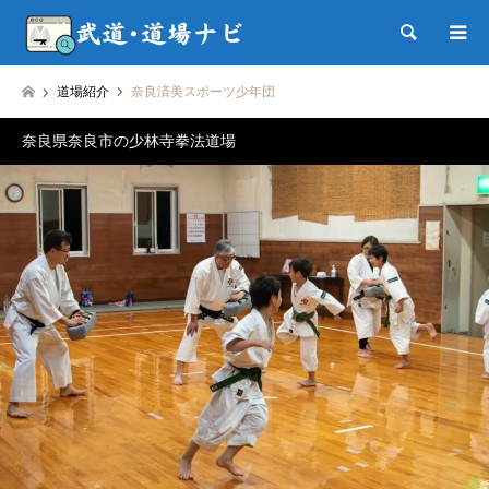
検索
道場紹介
奈良済美スポーツ少年団
奈良県奈良市の少林寺拳法道場