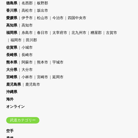
徳島県
名西郡
板野郡
香川県
高松市
坂出市
愛媛県
伊予市
松山市
今治市
四国中央市
高知県
高知市
福岡県
糸島市
春日市
太宰府市
北九州市
糟屋郡
古賀市
福岡市
田川郡
佐賀県
小城市
長崎県
長崎市
熊本県
阿蘇市
熊本市
宇城市
大分県
大分市
宮崎県
小林市
宮崎市
延岡市
鹿児島県
鹿児島市
沖縄県
海外
オンライン
武道カテゴリー
空手