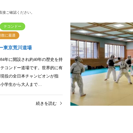
直接ご確認ください。
テコンドー
発散に最適
ー東京荒川道場
984年に開設され約40年の歴史を持
るテコンドー道場です。世界的に有
や現役の全日本チャンピオンが指
、小学生から大人まで…
続きを読む