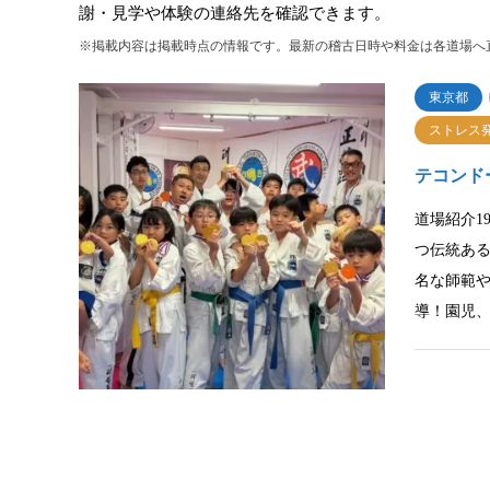
謝・見学や体験の連絡先を確認できます。
※掲載内容は掲載時点の情報です。最新の稽古日時や料金は各道場へ
東京都
ストレス
テコンド
道場紹介1
つ伝統あ
名な師範
導！園児