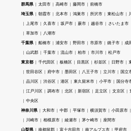
群馬県
太田市
高崎市
藤岡市
前橋市
埼玉県
朝霞市
北本市
鴻巣市
所沢市
東松山市
上尾市
久喜市
坂戸市
蕨市
越谷市
さいたま市
草加市
八潮市
千葉県
船橋市
浦安市
野田市
市原市
銚子市
成
山武郡
千葉市
流山市
柏市
市川市
松戸市
東京都
千代田区
板橋区
目黒区
杉並区
日野市
世田谷区
府中市
墨田区
八王子市
立川市
国立
品川区
渋谷区
港区
東久留米市
小平市
国分寺
江戸川区
調布市
北区
新宿区
足立区
文京区
中央区
神奈川県
大和市
中郡
平塚市
横須賀市
小田原市
川崎市
相模原市
綾瀬市
茅ケ崎市
座間市
山梨県
南都留郡
富士吉田市
南アルプス市
甲府市