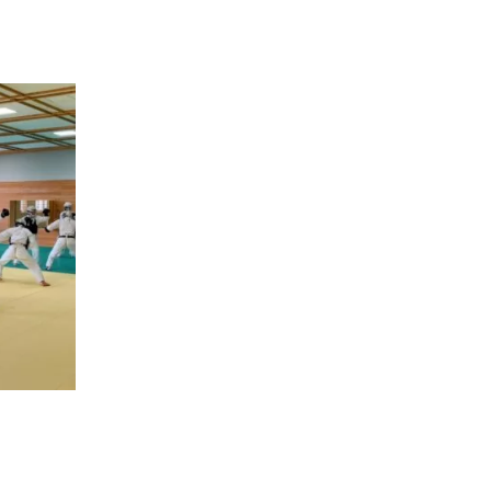
東京都
日本拳法
武道未経験者多数
日本拳法荒川クラブ理辰舘
道場紹介当道場は2022年11月に荒川区で新設
された日本拳法の道場です。日本拳法を通し
て親睦を図り、道場生の心身を錬磨して人間
形成に努め社会に貢献できる…
続きを読む