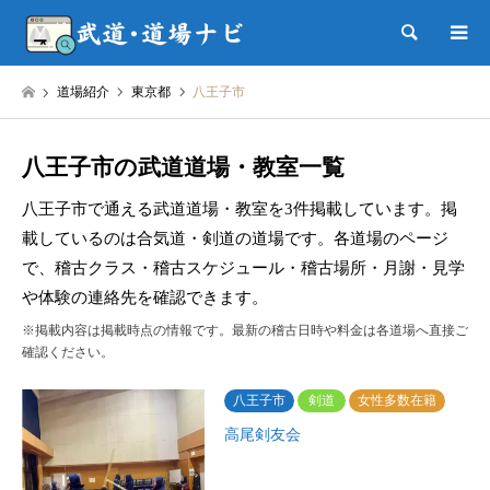
検索
道場紹介
東京都
八王子市
八王子市の武道道場・教室一覧
八王子市で通える武道道場・教室を3件掲載しています。掲
載しているのは合気道・剣道の道場です。各道場のページ
で、稽古クラス・稽古スケジュール・稽古場所・月謝・見学
や体験の連絡先を確認できます。
※掲載内容は掲載時点の情報です。最新の稽古日時や料金は各道場へ直接ご
確認ください。
八王子市
剣道
女性多数在籍
高尾剣友会