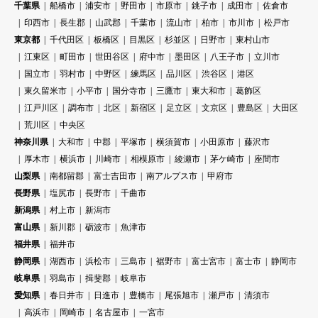
千葉県
船橋市
浦安市
野田市
市原市
銚子市
成田市
佐倉市
印西市
長生郡
山武郡
千葉市
流山市
柏市
市川市
松戸市
東京都
千代田区
板橋区
目黒区
杉並区
日野市
東村山市
江東区
町田市
世田谷区
府中市
墨田区
八王子市
立川市
国立市
羽村市
中野区
練馬区
品川区
渋谷区
港区
東久留米市
小平市
国分寺市
三鷹市
東大和市
葛飾区
江戸川区
調布市
北区
新宿区
足立区
文京区
豊島区
大田区
荒川区
中央区
神奈川県
大和市
中郡
平塚市
横須賀市
小田原市
藤沢市
厚木市
横浜市
川崎市
相模原市
綾瀬市
茅ケ崎市
座間市
山梨県
南都留郡
富士吉田市
南アルプス市
甲府市
長野県
塩尻市
長野市
千曲市
新潟県
村上市
新潟市
富山県
新川郡
砺波市
魚津市
福井県
福井市
静岡県
湖西市
浜松市
三島市
裾野市
富士宮市
富士市
静岡市
岐阜県
羽島市
揖斐郡
岐阜市
愛知県
春日井市
日進市
豊橋市
尾張旭市
瀬戸市
清須市
高浜市
岡崎市
名古屋市
一宮市