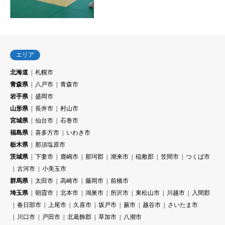
エリア
北海道
札幌市
青森県
八戸市
青森市
岩手県
盛岡市
山形県
長井市
村山市
宮城県
仙台市
石巻市
福島県
喜多方市
いわき市
栃木県
那須塩原市
茨城県
下妻市
鹿嶋市
那珂郡
潮来市
稲敷郡
笠間市
つくば市
古河市
小美玉市
群馬県
太田市
高崎市
藤岡市
前橋市
埼玉県
朝霞市
北本市
鴻巣市
所沢市
東松山市
川越市
入間郡
春日部市
上尾市
久喜市
坂戸市
蕨市
越谷市
さいたま市
川口市
戸田市
北葛飾郡
草加市
八潮市