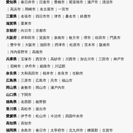
愛知県
春日井市
日進市
豊橋市
尾張旭市
瀬戸市
清須市
高浜市
岡崎市
名古屋市
一宮市
三重県
名張市
四日市市
津市
桑名市
鈴鹿市
滋賀県
栗東市
京都府
向日市
京都市
大阪府
岸和田市
箕面市
泉南市
枚方市
堺市
吹田市
門真市
豊中市
大阪市
池田市
摂津市
松原市
茨木市
阪南市
河内長野市
高槻市
兵庫県
宝塚市
西宮市
高砂市
川西市
加古川市
三田市
神戸市
尼崎市
伊丹市
姫路市
川辺郡
奈良県
大和高田市
桜井市
奈良市
生駒市
広島県
三原市
広島市
呉市
福山市
岡山県
倉敷市
岡山市
瀬戸内市
山口県
下関市
徳島県
名西郡
板野郡
香川県
高松市
坂出市
愛媛県
伊予市
松山市
今治市
四国中央市
高知県
高知市
福岡県
糸島市
春日市
太宰府市
北九州市
糟屋郡
古賀市