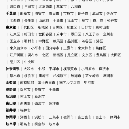
川口市
戸田市
北葛飾郡
草加市
八潮市
千葉県
船橋市
浦安市
野田市
市原市
銚子市
成田市
佐倉市
印西市
長生郡
山武郡
千葉市
流山市
柏市
市川市
松戸市
東京都
千代田区
板橋区
目黒区
杉並区
日野市
東村山市
江東区
町田市
世田谷区
府中市
墨田区
八王子市
立川市
国立市
羽村市
中野区
練馬区
品川区
渋谷区
港区
東久留米市
小平市
国分寺市
三鷹市
東大和市
葛飾区
江戸川区
調布市
北区
新宿区
足立区
文京区
豊島区
大田区
荒川区
中央区
神奈川県
大和市
中郡
平塚市
横須賀市
小田原市
藤沢市
厚木市
横浜市
川崎市
相模原市
綾瀬市
茅ケ崎市
座間市
山梨県
南都留郡
富士吉田市
南アルプス市
甲府市
長野県
塩尻市
長野市
千曲市
新潟県
村上市
新潟市
富山県
新川郡
砺波市
魚津市
福井県
福井市
静岡県
湖西市
浜松市
三島市
裾野市
富士宮市
富士市
静岡市
岐阜県
羽島市
揖斐郡
岐阜市