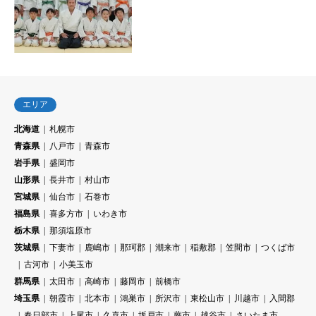
エリア
北海道
札幌市
青森県
八戸市
青森市
岩手県
盛岡市
山形県
長井市
村山市
宮城県
仙台市
石巻市
福島県
喜多方市
いわき市
栃木県
那須塩原市
茨城県
下妻市
鹿嶋市
那珂郡
潮来市
稲敷郡
笠間市
つくば市
古河市
小美玉市
群馬県
太田市
高崎市
藤岡市
前橋市
埼玉県
朝霞市
北本市
鴻巣市
所沢市
東松山市
川越市
入間郡
春日部市
上尾市
久喜市
坂戸市
蕨市
越谷市
さいたま市