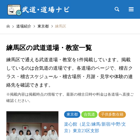
検索
道場紹介
東京都
練馬区
練馬区の武道道場・教室一覧
練馬区で通える武道道場・教室を1件掲載しています。掲載
しているのは合気道の道場です。各道場のページで、稽古ク
ラス・稽古スケジュール・稽古場所・月謝・見学や体験の連
絡先を確認できます。
※掲載内容は掲載時点の情報です。最新の稽古日時や料金は各道場へ直接ご
確認ください。
東京都
合気道
子供多数在籍
楽心館（足立/練馬/新宿/中野/文
京）東京23区支部