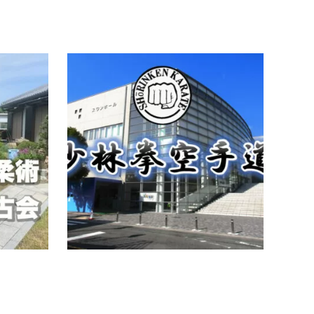
伊丹市
その他
武道未経験者多数
伊丹
一般社団法人天庸流柔術 伊丹稽古会
少林
道場紹介大阪総本部道場・木鶏塾代表の垣本
道場紹
雅史総師範が30年以上もの豊富な武術や格闘
空手を
技などの経験を凝縮し編纂された武術の型な
す★伊
どを稽古する道場です。基本…
と空手
続きを読む