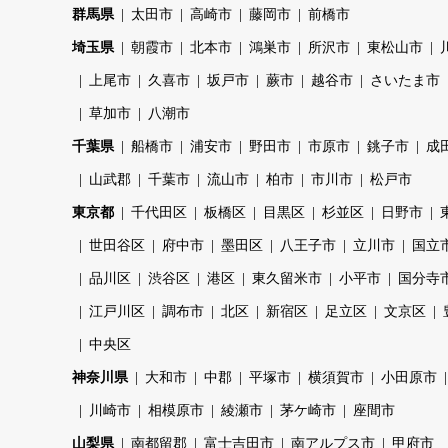
群馬県
太田市
高崎市
藤岡市
前橋市
埼玉県
朝霞市
北本市
鴻巣市
所沢市
東松山市
上尾市
久喜市
坂戸市
蕨市
越谷市
さいたま市
草加市
八潮市
千葉県
船橋市
浦安市
野田市
市原市
銚子市
成
山武郡
千葉市
流山市
柏市
市川市
松戸市
東京都
千代田区
板橋区
目黒区
杉並区
日野市
世田谷区
府中市
墨田区
八王子市
立川市
国立
品川区
渋谷区
港区
東久留米市
小平市
国分寺
江戸川区
調布市
北区
新宿区
足立区
文京区
中央区
神奈川県
大和市
中郡
平塚市
横須賀市
小田原市
川崎市
相模原市
綾瀬市
茅ケ崎市
座間市
山梨県
南都留郡
富士吉田市
南アルプス市
甲府市