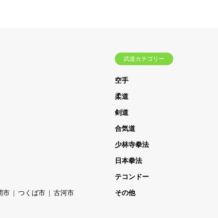
武道カテゴリー
空手
柔道
剣道
合気道
少林寺拳法
日本拳法
テコンドー
間市
つくば市
古河市
その他