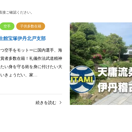
直接ご確認ください。
空手
子供多数在籍
生館宝塚伊丹北戸支部
勝つ空手をモットーに国内選手、海
入賞者多数在籍！礼儀作法武道精神
けたい身を守る術を身に付けたい大
たいきょうだい、家…
続きを読む