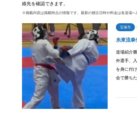
絡先を確認できます。
※掲載内容は掲載時点の情報です。最新の稽古日時や料金は各道場へ
宝塚市
糸東流拳
道場紹介
外選手、
を身に付
会で勝ち