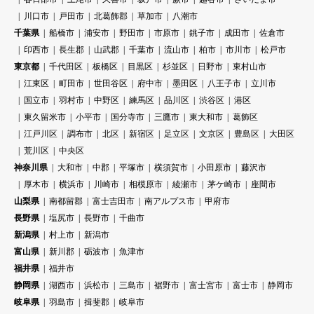
川口市
戸田市
北葛飾郡
草加市
八潮市
千葉県
船橋市
浦安市
野田市
市原市
銚子市
成田市
佐倉市
印西市
長生郡
山武郡
千葉市
流山市
柏市
市川市
松戸市
東京都
千代田区
板橋区
目黒区
杉並区
日野市
東村山市
江東区
町田市
世田谷区
府中市
墨田区
八王子市
立川市
国立市
羽村市
中野区
練馬区
品川区
渋谷区
港区
東久留米市
小平市
国分寺市
三鷹市
東大和市
葛飾区
江戸川区
調布市
北区
新宿区
足立区
文京区
豊島区
大田区
荒川区
中央区
神奈川県
大和市
中郡
平塚市
横須賀市
小田原市
藤沢市
厚木市
横浜市
川崎市
相模原市
綾瀬市
茅ケ崎市
座間市
山梨県
南都留郡
富士吉田市
南アルプス市
甲府市
長野県
塩尻市
長野市
千曲市
新潟県
村上市
新潟市
富山県
新川郡
砺波市
魚津市
福井県
福井市
静岡県
湖西市
浜松市
三島市
裾野市
富士宮市
富士市
静岡市
岐阜県
羽島市
揖斐郡
岐阜市