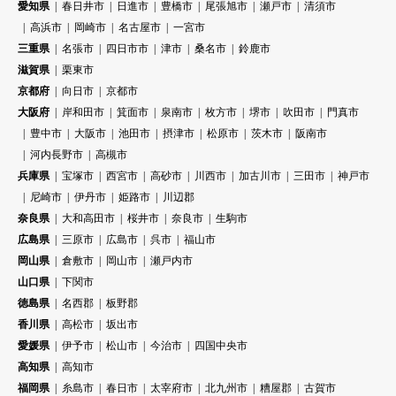
愛知県
春日井市
日進市
豊橋市
尾張旭市
瀬戸市
清須市
高浜市
岡崎市
名古屋市
一宮市
三重県
名張市
四日市市
津市
桑名市
鈴鹿市
滋賀県
栗東市
京都府
向日市
京都市
大阪府
岸和田市
箕面市
泉南市
枚方市
堺市
吹田市
門真市
豊中市
大阪市
池田市
摂津市
松原市
茨木市
阪南市
河内長野市
高槻市
兵庫県
宝塚市
西宮市
高砂市
川西市
加古川市
三田市
神戸市
尼崎市
伊丹市
姫路市
川辺郡
奈良県
大和高田市
桜井市
奈良市
生駒市
広島県
三原市
広島市
呉市
福山市
岡山県
倉敷市
岡山市
瀬戸内市
山口県
下関市
徳島県
名西郡
板野郡
香川県
高松市
坂出市
愛媛県
伊予市
松山市
今治市
四国中央市
高知県
高知市
福岡県
糸島市
春日市
太宰府市
北九州市
糟屋郡
古賀市