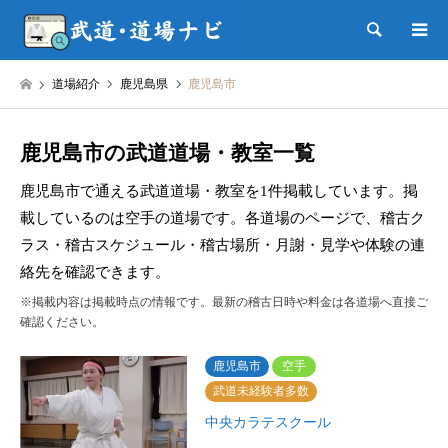
検索
道場紹介
鹿児島県
鹿児島市
鹿児島市の武道道場・教室一覧
鹿児島市で通える武道道場・教室を1件掲載しています。掲
載しているのは空手の道場です。各道場のページで、稽古ク
ラス・稽古スケジュール・稽古場所・月謝・見学や体験の連
絡先を確認できます。
※掲載内容は掲載時点の情報です。最新の稽古日時や料金は各道場へ直接ご
確認ください。
鹿児島市
空手
武道未経験者多数
中央カラテスクール