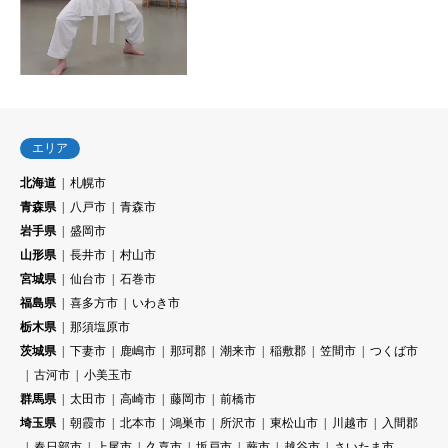
エリア
北海道
札幌市
青森県
八戸市
青森市
岩手県
盛岡市
山形県
長井市
村山市
宮城県
仙台市
石巻市
福島県
喜多方市
いわき市
栃木県
那須塩原市
茨城県
下妻市
鹿嶋市
那珂郡
潮来市
稲敷郡
笠間市
つくば市
古河市
小美玉市
群馬県
太田市
高崎市
藤岡市
前橋市
埼玉県
朝霞市
北本市
鴻巣市
所沢市
東松山市
川越市
入間郡
春日部市
上尾市
久喜市
坂戸市
蕨市
越谷市
さいたま市