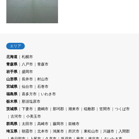
エリア
北海道
札幌市
青森県
八戸市
青森市
岩手県
盛岡市
山形県
長井市
村山市
宮城県
仙台市
石巻市
福島県
喜多方市
いわき市
栃木県
那須塩原市
茨城県
下妻市
鹿嶋市
那珂郡
潮来市
稲敷郡
笠間市
つくば市
古河市
小美玉市
群馬県
太田市
高崎市
藤岡市
前橋市
埼玉県
朝霞市
北本市
鴻巣市
所沢市
東松山市
川越市
入間郡
春日部市
上尾市
久喜市
坂戸市
蕨市
越谷市
さいたま市