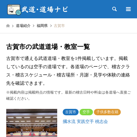
検索
道場紹介
福岡県
古賀市
古賀市の武道道場・教室一覧
古賀市で通える武道道場・教室を1件掲載しています。掲載
しているのは空手の道場です。各道場のページで、稽古クラ
ス・稽古スケジュール・稽古場所・月謝・見学や体験の連絡
先を確認できます。
※掲載内容は掲載時点の情報です。最新の稽古日時や料金は各道場へ直接ご
確認ください。
古賀市
空手
子供多数在籍
摑水流 実践空手 桃志会