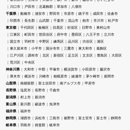
川口市
戸田市
北葛飾郡
草加市
八潮市
千葉県
船橋市
浦安市
野田市
市原市
銚子市
成田市
佐倉市
印西市
長生郡
山武郡
千葉市
流山市
柏市
市川市
松戸市
東京都
千代田区
板橋区
目黒区
杉並区
日野市
東村山市
江東区
町田市
世田谷区
府中市
墨田区
八王子市
立川市
国立市
羽村市
中野区
練馬区
品川区
渋谷区
港区
東久留米市
小平市
国分寺市
三鷹市
東大和市
葛飾区
江戸川区
調布市
北区
新宿区
足立区
文京区
豊島区
大田区
荒川区
中央区
神奈川県
大和市
中郡
平塚市
横須賀市
小田原市
藤沢市
厚木市
横浜市
川崎市
相模原市
綾瀬市
茅ケ崎市
座間市
山梨県
南都留郡
富士吉田市
南アルプス市
甲府市
長野県
塩尻市
長野市
千曲市
新潟県
村上市
新潟市
富山県
新川郡
砺波市
魚津市
福井県
福井市
静岡県
湖西市
浜松市
三島市
裾野市
富士宮市
富士市
静岡市
岐阜県
羽島市
揖斐郡
岐阜市