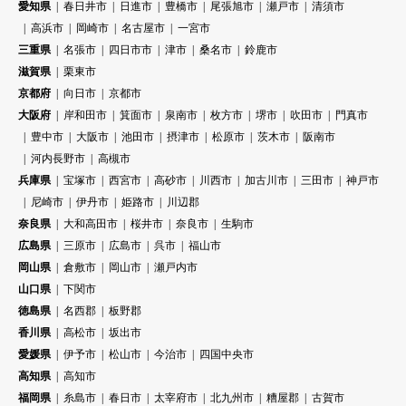
愛知県
春日井市
日進市
豊橋市
尾張旭市
瀬戸市
清須市
高浜市
岡崎市
名古屋市
一宮市
三重県
名張市
四日市市
津市
桑名市
鈴鹿市
滋賀県
栗東市
京都府
向日市
京都市
大阪府
岸和田市
箕面市
泉南市
枚方市
堺市
吹田市
門真市
豊中市
大阪市
池田市
摂津市
松原市
茨木市
阪南市
河内長野市
高槻市
兵庫県
宝塚市
西宮市
高砂市
川西市
加古川市
三田市
神戸市
尼崎市
伊丹市
姫路市
川辺郡
奈良県
大和高田市
桜井市
奈良市
生駒市
広島県
三原市
広島市
呉市
福山市
岡山県
倉敷市
岡山市
瀬戸内市
山口県
下関市
徳島県
名西郡
板野郡
香川県
高松市
坂出市
愛媛県
伊予市
松山市
今治市
四国中央市
高知県
高知市
福岡県
糸島市
春日市
太宰府市
北九州市
糟屋郡
古賀市