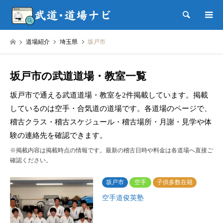
検索
道場紹介
埼玉県
坂戸市
坂戸市の武道道場・教室一覧
坂戸市で通える武道道場・教室を2件掲載しています。掲載
しているのは空手・合気道の道場です。各道場のページで、
稽古クラス・稽古スケジュール・稽古場所・月謝・見学や体
験の連絡先を確認できます。
※掲載内容は掲載時点の情報です。最新の稽古日時や料金は各道場へ直接ご
確認ください。
坂戸市
空手
子供多数在籍
空手道俊英塾