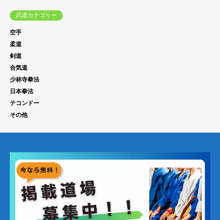
武道カテゴリー
空手
柔道
剣道
合気道
少林寺拳法
日本拳法
テコンドー
その他