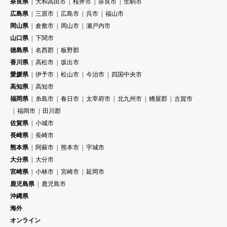
奈良県
大和高田市
桜井市
奈良市
生駒市
広島県
三原市
広島市
呉市
福山市
岡山県
倉敷市
岡山市
瀬戸内市
山口県
下関市
徳島県
名西郡
板野郡
香川県
高松市
坂出市
愛媛県
伊予市
松山市
今治市
四国中央市
高知県
高知市
福岡県
糸島市
春日市
太宰府市
北九州市
糟屋郡
古賀市
福岡市
田川郡
佐賀県
小城市
長崎県
長崎市
熊本県
阿蘇市
熊本市
宇城市
大分県
大分市
宮崎県
小林市
宮崎市
延岡市
鹿児島県
鹿児島市
沖縄県
海外
オンライン