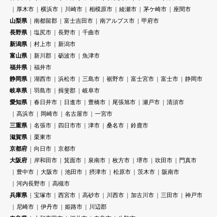
厚木市
横浜市
川崎市
相模原市
綾瀬市
茅ケ崎市
座間市
山梨県
南都留郡
富士吉田市
南アルプス市
甲府市
長野県
塩尻市
長野市
千曲市
新潟県
村上市
新潟市
富山県
新川郡
砺波市
魚津市
福井県
福井市
静岡県
湖西市
浜松市
三島市
裾野市
富士宮市
富士市
静岡市
岐阜県
羽島市
揖斐郡
岐阜市
愛知県
春日井市
日進市
豊橋市
尾張旭市
瀬戸市
清須市
高浜市
岡崎市
名古屋市
一宮市
三重県
名張市
四日市市
津市
桑名市
鈴鹿市
滋賀県
栗東市
京都府
向日市
京都市
大阪府
岸和田市
箕面市
泉南市
枚方市
堺市
吹田市
門真市
豊中市
大阪市
池田市
摂津市
松原市
茨木市
阪南市
河内長野市
高槻市
兵庫県
宝塚市
西宮市
高砂市
川西市
加古川市
三田市
神戸市
尼崎市
伊丹市
姫路市
川辺郡