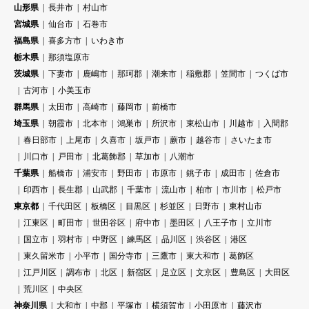
山形県
長井市
村山市
宮城県
仙台市
石巻市
福島県
喜多方市
いわき市
栃木県
那須塩原市
茨城県
下妻市
鹿嶋市
那珂郡
潮来市
稲敷郡
笠間市
つくば市
古河市
小美玉市
群馬県
太田市
高崎市
藤岡市
前橋市
埼玉県
朝霞市
北本市
鴻巣市
所沢市
東松山市
川越市
入間郡
春日部市
上尾市
久喜市
坂戸市
蕨市
越谷市
さいたま市
川口市
戸田市
北葛飾郡
草加市
八潮市
千葉県
船橋市
浦安市
野田市
市原市
銚子市
成田市
佐倉市
印西市
長生郡
山武郡
千葉市
流山市
柏市
市川市
松戸市
東京都
千代田区
板橋区
目黒区
杉並区
日野市
東村山市
江東区
町田市
世田谷区
府中市
墨田区
八王子市
立川市
国立市
羽村市
中野区
練馬区
品川区
渋谷区
港区
東久留米市
小平市
国分寺市
三鷹市
東大和市
葛飾区
江戸川区
調布市
北区
新宿区
足立区
文京区
豊島区
大田区
荒川区
中央区
神奈川県
大和市
中郡
平塚市
横須賀市
小田原市
藤沢市