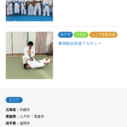
坂戸市
合気道
シニア多数在籍
養神館合気道アカデミー
エリア
北海道
札幌市
青森県
八戸市
青森市
岩手県
盛岡市