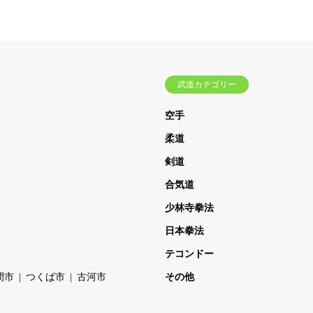
武道カテゴリー
空手
柔道
剣道
合気道
少林寺拳法
日本拳法
テコンドー
間市
つくば市
古河市
その他