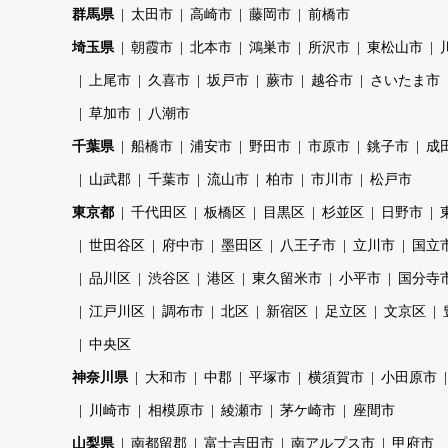
群馬県
太田市
高崎市
藤岡市
前橋市
埼玉県
朝霞市
北本市
鴻巣市
所沢市
東松山市
上尾市
久喜市
坂戸市
蕨市
越谷市
さいたま市
草加市
八潮市
千葉県
船橋市
浦安市
野田市
市原市
銚子市
成
山武郡
千葉市
流山市
柏市
市川市
松戸市
東京都
千代田区
板橋区
目黒区
杉並区
日野市
世田谷区
府中市
墨田区
八王子市
立川市
国立
品川区
渋谷区
港区
東久留米市
小平市
国分寺
江戸川区
調布市
北区
新宿区
足立区
文京区
中央区
神奈川県
大和市
中郡
平塚市
横須賀市
小田原市
川崎市
相模原市
綾瀬市
茅ケ崎市
座間市
山梨県
南都留郡
富士吉田市
南アルプス市
甲府市