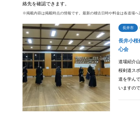
絡先を確認できます。
※掲載内容は掲載時点の情報です。最新の稽古日時や料金は各道場へ
長井市
長井小桜
心会
道場紹介
桜剣道ス
道を学ん
いますの