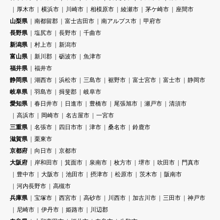
厚木市
横浜市
川崎市
相模原市
綾瀬市
茅ケ崎市
座間市
山梨県
南都留郡
富士吉田市
南アルプス市
甲府市
長野県
塩尻市
長野市
千曲市
新潟県
村上市
新潟市
富山県
新川郡
砺波市
魚津市
福井県
福井市
静岡県
湖西市
浜松市
三島市
裾野市
富士宮市
富士市
静岡市
岐阜県
羽島市
揖斐郡
岐阜市
愛知県
春日井市
日進市
豊橋市
尾張旭市
瀬戸市
清須市
高浜市
岡崎市
名古屋市
一宮市
三重県
名張市
四日市市
津市
桑名市
鈴鹿市
滋賀県
栗東市
京都府
向日市
京都市
大阪府
岸和田市
箕面市
泉南市
枚方市
堺市
吹田市
門真市
豊中市
大阪市
池田市
摂津市
松原市
茨木市
阪南市
河内長野市
高槻市
兵庫県
宝塚市
西宮市
高砂市
川西市
加古川市
三田市
神戸市
尼崎市
伊丹市
姫路市
川辺郡