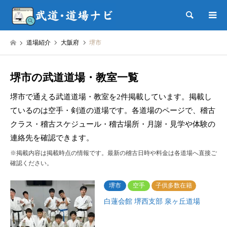
検索
道場紹介
大阪府
堺市
堺市の武道道場・教室一覧
堺市で通える武道道場・教室を2件掲載しています。掲載し
ているのは空手・剣道の道場です。各道場のページで、稽古
クラス・稽古スケジュール・稽古場所・月謝・見学や体験の
連絡先を確認できます。
※掲載内容は掲載時点の情報です。最新の稽古日時や料金は各道場へ直接ご
確認ください。
堺市
空手
子供多数在籍
白蓮会館 堺西支部 泉ヶ丘道場