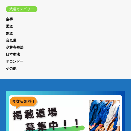
武道カテゴリー
空手
柔道
剣道
合気道
少林寺拳法
日本拳法
テコンドー
その他