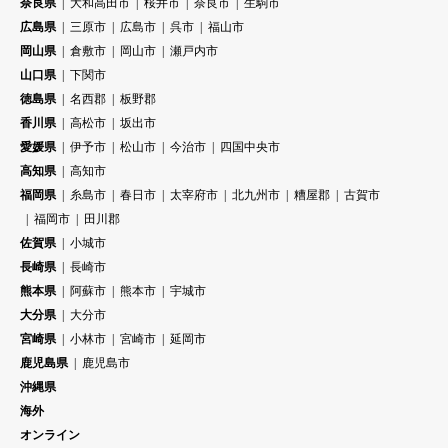
奈良県
大和高田市
桜井市
奈良市
生駒市
広島県
三原市
広島市
呉市
福山市
岡山県
倉敷市
岡山市
瀬戸内市
山口県
下関市
徳島県
名西郡
板野郡
香川県
高松市
坂出市
愛媛県
伊予市
松山市
今治市
四国中央市
高知県
高知市
福岡県
糸島市
春日市
太宰府市
北九州市
糟屋郡
古賀市
福岡市
田川郡
佐賀県
小城市
長崎県
長崎市
熊本県
阿蘇市
熊本市
宇城市
大分県
大分市
宮崎県
小林市
宮崎市
延岡市
鹿児島県
鹿児島市
沖縄県
海外
オンライン