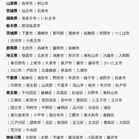
山形県
長井市
村山市
宮城県
仙台市
石巻市
福島県
喜多方市
いわき市
栃木県
那須塩原市
茨城県
下妻市
鹿嶋市
那珂郡
潮来市
稲敷郡
笠間市
つくば市
古河市
小美玉市
群馬県
太田市
高崎市
藤岡市
前橋市
埼玉県
朝霞市
北本市
鴻巣市
所沢市
東松山市
川越市
入間郡
春日部市
上尾市
久喜市
坂戸市
蕨市
越谷市
さいたま市
川口市
戸田市
北葛飾郡
草加市
八潮市
千葉県
船橋市
浦安市
野田市
市原市
銚子市
成田市
佐倉市
印西市
長生郡
山武郡
千葉市
流山市
柏市
市川市
松戸市
東京都
千代田区
板橋区
目黒区
杉並区
日野市
東村山市
江東区
町田市
世田谷区
府中市
墨田区
八王子市
立川市
国立市
羽村市
中野区
練馬区
品川区
渋谷区
港区
東久留米市
小平市
国分寺市
三鷹市
東大和市
葛飾区
江戸川区
調布市
北区
新宿区
足立区
文京区
豊島区
大田区
荒川区
中央区
神奈川県
大和市
中郡
平塚市
横須賀市
小田原市
藤沢市