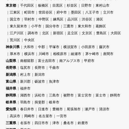
東京都
千代田区
板橋区
目黒区
杉並区
日野市
東村山市
江東区
町田市
世田谷区
府中市
墨田区
八王子市
立川市
国立市
羽村市
中野区
練馬区
品川区
渋谷区
港区
東久留米市
小平市
国分寺市
三鷹市
東大和市
葛飾区
江戸川区
調布市
北区
新宿区
足立区
文京区
豊島区
大田区
荒川区
中央区
神奈川県
大和市
中郡
平塚市
横須賀市
小田原市
藤沢市
厚木市
横浜市
川崎市
相模原市
綾瀬市
茅ケ崎市
座間市
山梨県
南都留郡
富士吉田市
南アルプス市
甲府市
長野県
塩尻市
長野市
千曲市
新潟県
村上市
新潟市
富山県
新川郡
砺波市
魚津市
福井県
福井市
静岡県
湖西市
浜松市
三島市
裾野市
富士宮市
富士市
静岡市
岐阜県
羽島市
揖斐郡
岐阜市
愛知県
春日井市
日進市
豊橋市
尾張旭市
瀬戸市
清須市
高浜市
岡崎市
名古屋市
一宮市
三重県
名張市
四日市市
津市
桑名市
鈴鹿市