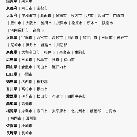
滋賀県
栗東市
京都府
向日市
京都市
大阪府
岸和田市
箕面市
泉南市
枚方市
堺市
吹田市
門真市
豊中市
大阪市
池田市
摂津市
松原市
茨木市
阪南市
河内長野市
高槻市
兵庫県
宝塚市
西宮市
高砂市
川西市
加古川市
三田市
神戸市
尼崎市
伊丹市
姫路市
川辺郡
奈良県
大和高田市
桜井市
奈良市
生駒市
広島県
三原市
広島市
呉市
福山市
岡山県
倉敷市
岡山市
瀬戸内市
山口県
下関市
徳島県
名西郡
板野郡
香川県
高松市
坂出市
愛媛県
伊予市
松山市
今治市
四国中央市
高知県
高知市
福岡県
糸島市
春日市
太宰府市
北九州市
糟屋郡
古賀市
福岡市
田川郡
佐賀県
小城市
長崎県
長崎市