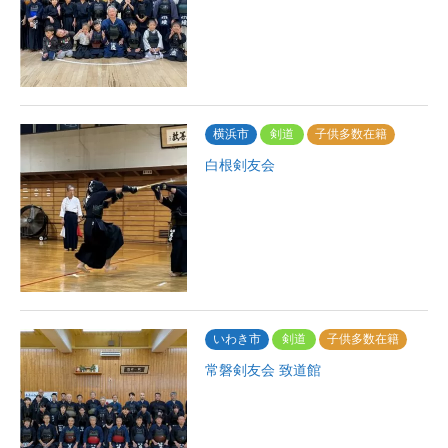
横浜市
剣道
子供多数在籍
白根剣友会
いわき市
剣道
子供多数在籍
常磐剣友会 致道館