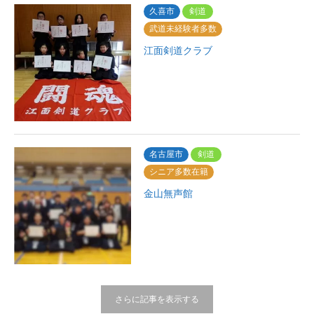
久喜市
剣道
武道未経験者多数
江面剣道クラブ
名古屋市
剣道
シニア多数在籍
金山無声館
さらに記事を表示する