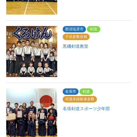
那須塩原市
剣道
子供多数在籍
黒磯剣道教室
名張市
剣道
武道未経験者多数
名張剣道スポーツ少年団