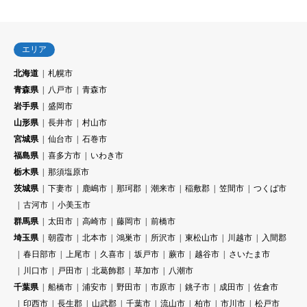
エリア
北海道
札幌市
青森県
八戸市
青森市
岩手県
盛岡市
山形県
長井市
村山市
宮城県
仙台市
石巻市
福島県
喜多方市
いわき市
栃木県
那須塩原市
茨城県
下妻市
鹿嶋市
那珂郡
潮来市
稲敷郡
笠間市
つくば市
古河市
小美玉市
群馬県
太田市
高崎市
藤岡市
前橋市
埼玉県
朝霞市
北本市
鴻巣市
所沢市
東松山市
川越市
入間郡
春日部市
上尾市
久喜市
坂戸市
蕨市
越谷市
さいたま市
川口市
戸田市
北葛飾郡
草加市
八潮市
千葉県
船橋市
浦安市
野田市
市原市
銚子市
成田市
佐倉市
印西市
長生郡
山武郡
千葉市
流山市
柏市
市川市
松戸市