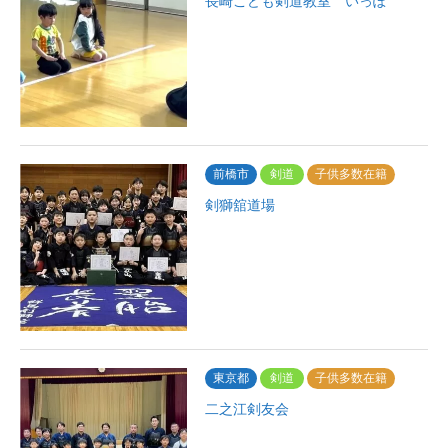
長崎こども剣道教室 いっぽ
前橋市
剣道
子供多数在籍
剣獅舘道場
東京都
剣道
子供多数在籍
二之江剣友会