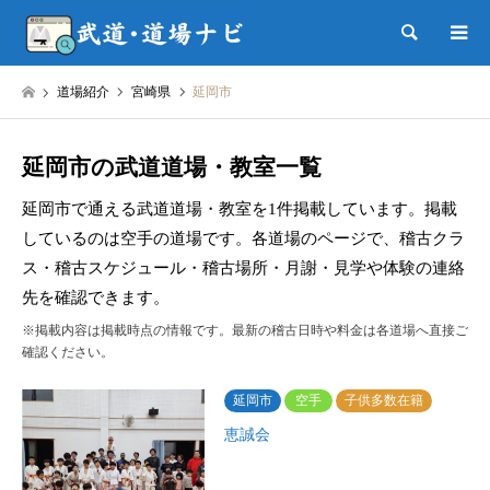
検索
道場紹介
宮崎県
延岡市
延岡市の武道道場・教室一覧
延岡市で通える武道道場・教室を1件掲載しています。掲載
しているのは空手の道場です。各道場のページで、稽古クラ
ス・稽古スケジュール・稽古場所・月謝・見学や体験の連絡
先を確認できます。
※掲載内容は掲載時点の情報です。最新の稽古日時や料金は各道場へ直接ご
確認ください。
延岡市
空手
子供多数在籍
恵誠会