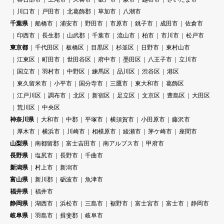
川口市
戸田市
北葛飾郡
草加市
八潮市
千葉県
船橋市
浦安市
野田市
市原市
銚子市
成田市
佐倉市
印西市
長生郡
山武郡
千葉市
流山市
柏市
市川市
松戸市
東京都
千代田区
板橋区
目黒区
杉並区
日野市
東村山市
江東区
町田市
世田谷区
府中市
墨田区
八王子市
立川市
国立市
羽村市
中野区
練馬区
品川区
渋谷区
港区
東久留米市
小平市
国分寺市
三鷹市
東大和市
葛飾区
江戸川区
調布市
北区
新宿区
足立区
文京区
豊島区
大田区
荒川区
中央区
神奈川県
大和市
中郡
平塚市
横須賀市
小田原市
藤沢市
厚木市
横浜市
川崎市
相模原市
綾瀬市
茅ケ崎市
座間市
山梨県
南都留郡
富士吉田市
南アルプス市
甲府市
長野県
塩尻市
長野市
千曲市
新潟県
村上市
新潟市
富山県
新川郡
砺波市
魚津市
福井県
福井市
静岡県
湖西市
浜松市
三島市
裾野市
富士宮市
富士市
静岡市
岐阜県
羽島市
揖斐郡
岐阜市