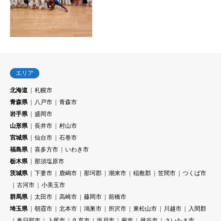
エリア
北海道
札幌市
青森県
八戸市
青森市
岩手県
盛岡市
山形県
長井市
村山市
宮城県
仙台市
石巻市
福島県
喜多方市
いわき市
栃木県
那須塩原市
茨城県
下妻市
鹿嶋市
那珂郡
潮来市
稲敷郡
笠間市
つくば市
古河市
小美玉市
群馬県
太田市
高崎市
藤岡市
前橋市
埼玉県
朝霞市
北本市
鴻巣市
所沢市
東松山市
川越市
入間郡
春日部市
上尾市
久喜市
坂戸市
蕨市
越谷市
さいたま市