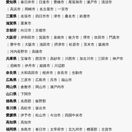
愛知県
春日井市
日進市
豊橋市
尾張旭市
瀬戸市
清須市
高浜市
岡崎市
名古屋市
一宮市
三重県
名張市
四日市市
津市
桑名市
鈴鹿市
滋賀県
栗東市
京都府
向日市
京都市
大阪府
岸和田市
箕面市
泉南市
枚方市
堺市
吹田市
門真市
豊中市
大阪市
池田市
摂津市
松原市
茨木市
阪南市
河内長野市
高槻市
兵庫県
宝塚市
西宮市
高砂市
川西市
加古川市
三田市
神戸市
尼崎市
伊丹市
姫路市
川辺郡
奈良県
大和高田市
桜井市
奈良市
生駒市
広島県
三原市
広島市
呉市
福山市
岡山県
倉敷市
岡山市
瀬戸内市
山口県
下関市
徳島県
名西郡
板野郡
香川県
高松市
坂出市
愛媛県
伊予市
松山市
今治市
四国中央市
高知県
高知市
福岡県
糸島市
春日市
太宰府市
北九州市
糟屋郡
古賀市