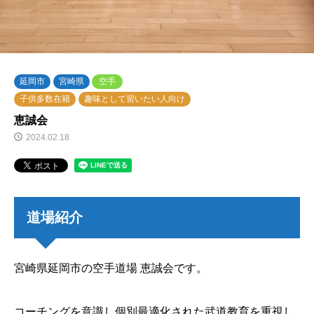
延岡市
宮崎県
空手
子供多数在籍
趣味として習いたい人向け
恵誠会
2024.02.18
道場紹介
宮崎県延岡市の空手道場 恵誠会です。
コーチングを意識し個別最適化された武道教育を重視し