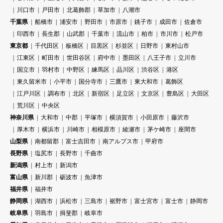
川口市
戸田市
北葛飾郡
草加市
八潮市
千葉県
船橋市
浦安市
野田市
市原市
銚子市
成田市
佐倉市
印西市
長生郡
山武郡
千葉市
流山市
柏市
市川市
松戸市
東京都
千代田区
板橋区
目黒区
杉並区
日野市
東村山市
江東区
町田市
世田谷区
府中市
墨田区
八王子市
立川市
国立市
羽村市
中野区
練馬区
品川区
渋谷区
港区
東久留米市
小平市
国分寺市
三鷹市
東大和市
葛飾区
江戸川区
調布市
北区
新宿区
足立区
文京区
豊島区
大田区
荒川区
中央区
神奈川県
大和市
中郡
平塚市
横須賀市
小田原市
藤沢市
厚木市
横浜市
川崎市
相模原市
綾瀬市
茅ケ崎市
座間市
山梨県
南都留郡
富士吉田市
南アルプス市
甲府市
長野県
塩尻市
長野市
千曲市
新潟県
村上市
新潟市
富山県
新川郡
砺波市
魚津市
福井県
福井市
静岡県
湖西市
浜松市
三島市
裾野市
富士宮市
富士市
静岡市
岐阜県
羽島市
揖斐郡
岐阜市