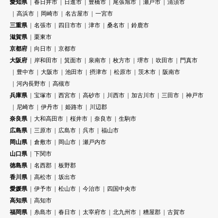
愛知県
春日井市
日進市
豊橋市
尾張旭市
瀬戸市
清須市
高浜市
岡崎市
名古屋市
一宮市
三重県
名張市
四日市市
津市
桑名市
鈴鹿市
滋賀県
栗東市
京都府
向日市
京都市
大阪府
岸和田市
箕面市
泉南市
枚方市
堺市
吹田市
門真市
豊中市
大阪市
池田市
摂津市
松原市
茨木市
阪南市
河内長野市
高槻市
兵庫県
宝塚市
西宮市
高砂市
川西市
加古川市
三田市
神戸市
尼崎市
伊丹市
姫路市
川辺郡
奈良県
大和高田市
桜井市
奈良市
生駒市
広島県
三原市
広島市
呉市
福山市
岡山県
倉敷市
岡山市
瀬戸内市
山口県
下関市
徳島県
名西郡
板野郡
香川県
高松市
坂出市
愛媛県
伊予市
松山市
今治市
四国中央市
高知県
高知市
福岡県
糸島市
春日市
太宰府市
北九州市
糟屋郡
古賀市