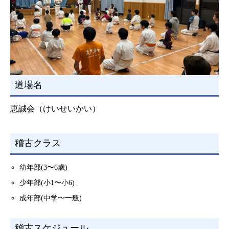
道場名
恵誠会（けいせいかい）
稽古クラス
幼年部(3〜6歳)
少年部(小1〜小6)
成年部(中学〜一般)
稽古スケジュール