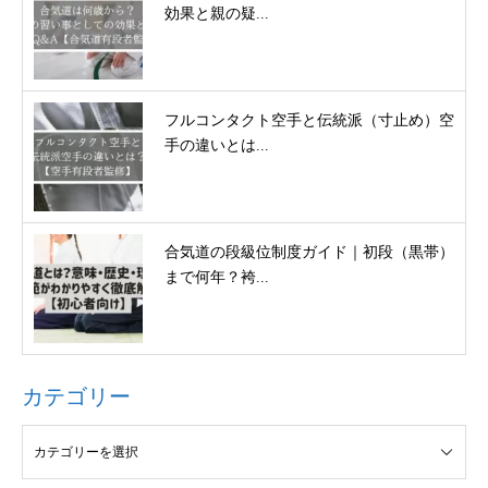
効果と親の疑...
フルコンタクト空手と伝統派（寸止め）空
手の違いとは...
合気道の段級位制度ガイド｜初段（黒帯）
まで何年？袴...
カテゴリー