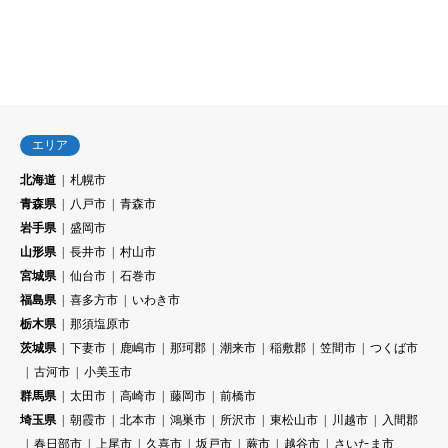
エリア
北海道
札幌市
青森県
八戸市
青森市
岩手県
盛岡市
山形県
長井市
村山市
宮城県
仙台市
石巻市
福島県
喜多方市
いわき市
栃木県
那須塩原市
茨城県
下妻市
鹿嶋市
那珂郡
潮来市
稲敷郡
笠間市
つくば市
古河市
小美玉市
群馬県
太田市
高崎市
藤岡市
前橋市
埼玉県
朝霞市
北本市
鴻巣市
所沢市
東松山市
川越市
入間郡
春日部市
上尾市
久喜市
坂戸市
蕨市
越谷市
さいたま市