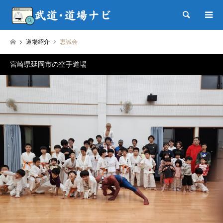
検索
道場紹介
恵誠会
宮崎県延岡市の空手道場