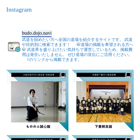
Instagram
budo.dojo.navi
武道を始めたい方へ全国の道場を紹介するサイトです。
武道
や目的別に検索できます！
🥋道場の掲載を希望される方へ
🥋
武道界を盛り上げたい気持ちで運営しているため、掲載費
用は発生いたしません。
ぜひ道場の宣伝にご活用ください。
⇩のリンクから掲載できます。