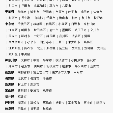
川口市
戸田市
北葛飾郡
草加市
八潮市
千葉県
船橋市
浦安市
野田市
市原市
銚子市
成田市
佐倉市
印西市
長生郡
山武郡
千葉市
流山市
柏市
市川市
松戸市
東京都
千代田区
板橋区
目黒区
杉並区
日野市
東村山市
江東区
町田市
世田谷区
府中市
墨田区
八王子市
立川市
国立市
羽村市
中野区
練馬区
品川区
渋谷区
港区
東久留米市
小平市
国分寺市
三鷹市
東大和市
葛飾区
江戸川区
調布市
北区
新宿区
足立区
文京区
豊島区
大田区
荒川区
中央区
神奈川県
大和市
中郡
平塚市
横須賀市
小田原市
藤沢市
厚木市
横浜市
川崎市
相模原市
綾瀬市
茅ケ崎市
座間市
山梨県
南都留郡
富士吉田市
南アルプス市
甲府市
長野県
塩尻市
長野市
千曲市
新潟県
村上市
新潟市
富山県
新川郡
砺波市
魚津市
福井県
福井市
静岡県
湖西市
浜松市
三島市
裾野市
富士宮市
富士市
静岡市
岐阜県
羽島市
揖斐郡
岐阜市