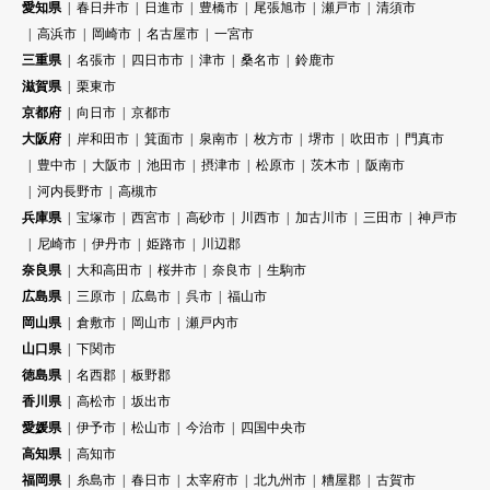
愛知県
春日井市
日進市
豊橋市
尾張旭市
瀬戸市
清須市
高浜市
岡崎市
名古屋市
一宮市
三重県
名張市
四日市市
津市
桑名市
鈴鹿市
滋賀県
栗東市
京都府
向日市
京都市
大阪府
岸和田市
箕面市
泉南市
枚方市
堺市
吹田市
門真市
豊中市
大阪市
池田市
摂津市
松原市
茨木市
阪南市
河内長野市
高槻市
兵庫県
宝塚市
西宮市
高砂市
川西市
加古川市
三田市
神戸市
尼崎市
伊丹市
姫路市
川辺郡
奈良県
大和高田市
桜井市
奈良市
生駒市
広島県
三原市
広島市
呉市
福山市
岡山県
倉敷市
岡山市
瀬戸内市
山口県
下関市
徳島県
名西郡
板野郡
香川県
高松市
坂出市
愛媛県
伊予市
松山市
今治市
四国中央市
高知県
高知市
福岡県
糸島市
春日市
太宰府市
北九州市
糟屋郡
古賀市