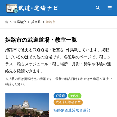
検索
道場紹介
兵庫県
姫路市
姫路市の武道道場・教室一覧
姫路市で通える武道道場・教室を1件掲載しています。掲載
しているのはその他の道場です。各道場のページで、稽古ク
ラス・稽古スケジュール・稽古場所・月謝・見学や体験の連
絡先を確認できます。
※掲載内容は掲載時点の情報です。最新の稽古日時や料金は各道場へ直接ご
確認ください。
姫路市
その他
武道未経験者多数
姫路剣道連盟居合道部