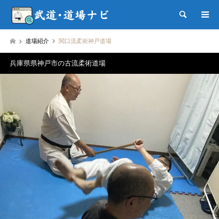
検索
道場紹介
関口流柔術神戸道場
兵庫県県神戸市の古流柔術道場