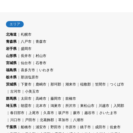
エリア
北海道
札幌市
青森県
八戸市
青森市
岩手県
盛岡市
山形県
長井市
村山市
宮城県
仙台市
石巻市
福島県
喜多方市
いわき市
栃木県
那須塩原市
茨城県
下妻市
鹿嶋市
那珂郡
潮来市
稲敷郡
笠間市
つくば市
古河市
小美玉市
群馬県
太田市
高崎市
藤岡市
前橋市
埼玉県
朝霞市
北本市
鴻巣市
所沢市
東松山市
川越市
入間郡
春日部市
上尾市
久喜市
坂戸市
蕨市
越谷市
さいたま市
川口市
戸田市
北葛飾郡
草加市
八潮市
千葉県
船橋市
浦安市
野田市
市原市
銚子市
成田市
佐倉市