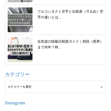
フルコンタクト空手と伝統派（寸止め）空
手の違いとは...
合気道の段級位制度ガイド｜初段（黒帯）
まで何年？袴...
カテゴリー
Instagram