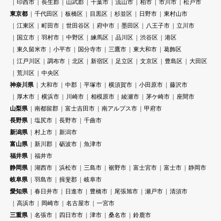
印西市
長生郡
山武郡
千葉市
流山市
柏市
市川市
松戸市
東京都
千代田区
板橋区
目黒区
杉並区
日野市
東村山市
江東区
町田市
世田谷区
府中市
墨田区
八王子市
立川市
国立市
羽村市
中野区
練馬区
品川区
渋谷区
港区
東久留米市
小平市
国分寺市
三鷹市
東大和市
葛飾区
江戸川区
調布市
北区
新宿区
足立区
文京区
豊島区
大田区
荒川区
中央区
神奈川県
大和市
中郡
平塚市
横須賀市
小田原市
藤沢市
厚木市
横浜市
川崎市
相模原市
綾瀬市
茅ケ崎市
座間市
山梨県
南都留郡
富士吉田市
南アルプス市
甲府市
長野県
塩尻市
長野市
千曲市
新潟県
村上市
新潟市
富山県
新川郡
砺波市
魚津市
福井県
福井市
静岡県
湖西市
浜松市
三島市
裾野市
富士宮市
富士市
静岡市
岐阜県
羽島市
揖斐郡
岐阜市
愛知県
春日井市
日進市
豊橋市
尾張旭市
瀬戸市
清須市
高浜市
岡崎市
名古屋市
一宮市
三重県
名張市
四日市市
津市
桑名市
鈴鹿市