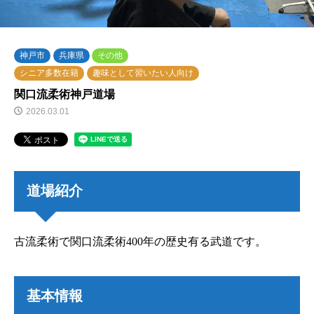
神戸市
兵庫県
その他
シニア多数在籍
趣味として習いたい人向け
関口流柔術神戸道場
2026.03.01
道場紹介
古流柔術で関口流柔術400年の歴史有る武道です。
基本情報