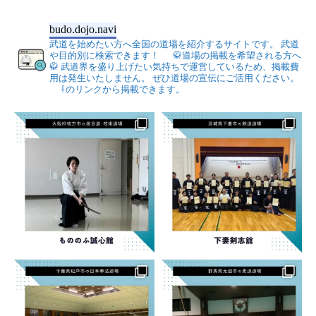
budo.dojo.navi
武道を始めたい方へ全国の道場を紹介するサイトです。
武道
や目的別に検索できます！
🥋道場の掲載を希望される方へ
🥋
武道界を盛り上げたい気持ちで運営しているため、掲載費
用は発生いたしません。
ぜひ道場の宣伝にご活用ください。
⇩のリンクから掲載できます。