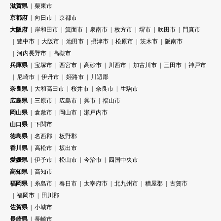
滋賀県
栗東市
京都府
向日市
京都市
大阪府
岸和田市
箕面市
泉南市
枚方市
堺市
吹田市
門真市
豊中市
大阪市
池田市
摂津市
松原市
茨木市
阪南市
河内長野市
高槻市
兵庫県
宝塚市
西宮市
高砂市
川西市
加古川市
三田市
神戸市
尼崎市
伊丹市
姫路市
川辺郡
奈良県
大和高田市
桜井市
奈良市
生駒市
広島県
三原市
広島市
呉市
福山市
岡山県
倉敷市
岡山市
瀬戸内市
山口県
下関市
徳島県
名西郡
板野郡
香川県
高松市
坂出市
愛媛県
伊予市
松山市
今治市
四国中央市
高知県
高知市
福岡県
糸島市
春日市
太宰府市
北九州市
糟屋郡
古賀市
福岡市
田川郡
佐賀県
小城市
長崎県
長崎市