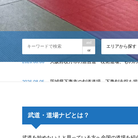
and
エリアから探す
or
2026.08.05
茨城県下妻市の剣道道場、下妻剣志舘を掲
2026.08.01
千葉県松戸市の日本拳法道場、日本拳法 
2026.08.06
大阪府枚方市の居合道・杖術道場、ものの
武道・道場ナビとは？
武道を始めたい！と思っている方へ全国の道場を紹