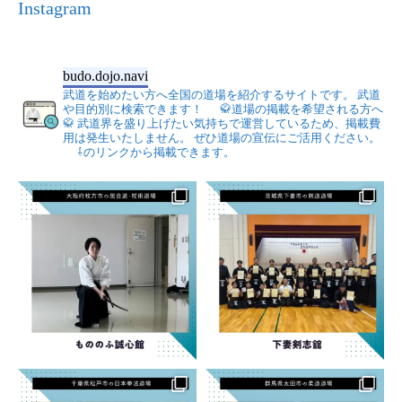
Instagram
budo.dojo.navi
武道を始めたい方へ全国の道場を紹介するサイトです。
武道
や目的別に検索できます！
🥋道場の掲載を希望される方へ
🥋
武道界を盛り上げたい気持ちで運営しているため、掲載費
用は発生いたしません。
ぜひ道場の宣伝にご活用ください。
⇩のリンクから掲載できます。