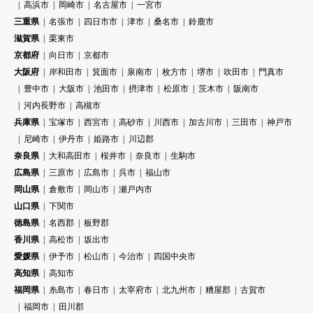
高浜市
岡崎市
名古屋市
一宮市
三重県
名張市
四日市市
津市
桑名市
鈴鹿市
滋賀県
栗東市
京都府
向日市
京都市
大阪府
岸和田市
箕面市
泉南市
枚方市
堺市
吹田市
門真市
豊中市
大阪市
池田市
摂津市
松原市
茨木市
阪南市
河内長野市
高槻市
兵庫県
宝塚市
西宮市
高砂市
川西市
加古川市
三田市
神戸市
尼崎市
伊丹市
姫路市
川辺郡
奈良県
大和高田市
桜井市
奈良市
生駒市
広島県
三原市
広島市
呉市
福山市
岡山県
倉敷市
岡山市
瀬戸内市
山口県
下関市
徳島県
名西郡
板野郡
香川県
高松市
坂出市
愛媛県
伊予市
松山市
今治市
四国中央市
高知県
高知市
福岡県
糸島市
春日市
太宰府市
北九州市
糟屋郡
古賀市
福岡市
田川郡