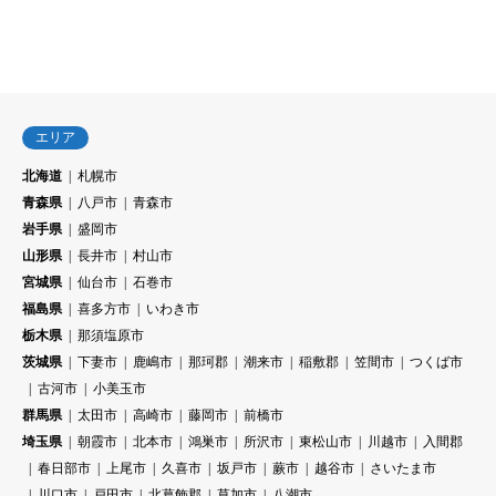
エリア
北海道
札幌市
青森県
八戸市
青森市
岩手県
盛岡市
山形県
長井市
村山市
宮城県
仙台市
石巻市
福島県
喜多方市
いわき市
栃木県
那須塩原市
茨城県
下妻市
鹿嶋市
那珂郡
潮来市
稲敷郡
笠間市
つくば市
古河市
小美玉市
群馬県
太田市
高崎市
藤岡市
前橋市
埼玉県
朝霞市
北本市
鴻巣市
所沢市
東松山市
川越市
入間郡
春日部市
上尾市
久喜市
坂戸市
蕨市
越谷市
さいたま市
川口市
戸田市
北葛飾郡
草加市
八潮市