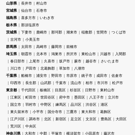
山形県
長井市
村山市
宮城県
仙台市
石巻市
福島県
喜多方市
いわき市
栃木県
那須塩原市
茨城県
下妻市
鹿嶋市
那珂郡
潮来市
稲敷郡
笠間市
つくば市
古河市
小美玉市
群馬県
太田市
高崎市
藤岡市
前橋市
埼玉県
朝霞市
北本市
鴻巣市
所沢市
東松山市
川越市
入間郡
春日部市
上尾市
久喜市
坂戸市
蕨市
越谷市
さいたま市
川口市
戸田市
北葛飾郡
草加市
八潮市
千葉県
船橋市
浦安市
野田市
市原市
銚子市
成田市
佐倉市
印西市
長生郡
山武郡
千葉市
流山市
柏市
市川市
松戸市
東京都
千代田区
板橋区
目黒区
杉並区
日野市
東村山市
江東区
町田市
世田谷区
府中市
墨田区
八王子市
立川市
国立市
羽村市
中野区
練馬区
品川区
渋谷区
港区
東久留米市
小平市
国分寺市
三鷹市
東大和市
葛飾区
江戸川区
調布市
北区
新宿区
足立区
文京区
豊島区
大田区
荒川区
中央区
神奈川県
大和市
中郡
平塚市
横須賀市
小田原市
藤沢市