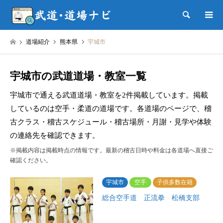
検索
道場紹介
熊本県
宇城市
宇城市の武道道場・教室一覧
宇城市で通える武道道場・教室を2件掲載しています。掲載
しているのは空手・柔道の道場です。各道場のページで、稽
古クラス・稽古スケジュール・稽古場所・月謝・見学や体験
の連絡先を確認できます。
※掲載内容は掲載時点の情報です。最新の稽古日時や料金は各道場へ直接ご
確認ください。
宇城市
空手
子供多数在籍
総合空手道 正流拳 松橋支部