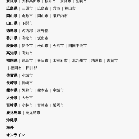
奈良県
大和高田市
桜井市
奈良市
生駒市
広島県
三原市
広島市
呉市
福山市
岡山県
倉敷市
岡山市
瀬戸内市
山口県
下関市
徳島県
名西郡
板野郡
香川県
高松市
坂出市
愛媛県
伊予市
松山市
今治市
四国中央市
高知県
高知市
福岡県
糸島市
春日市
太宰府市
北九州市
糟屋郡
古賀市
福岡市
田川郡
佐賀県
小城市
長崎県
長崎市
熊本県
阿蘇市
熊本市
宇城市
大分県
大分市
宮崎県
小林市
宮崎市
延岡市
鹿児島県
鹿児島市
沖縄県
海外
オンライン