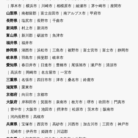
厚木市
横浜市
川崎市
相模原市
綾瀬市
茅ケ崎市
座間市
山梨県
南都留郡
富士吉田市
南アルプス市
甲府市
長野県
塩尻市
長野市
千曲市
新潟県
村上市
新潟市
富山県
新川郡
砺波市
魚津市
福井県
福井市
静岡県
湖西市
浜松市
三島市
裾野市
富士宮市
富士市
静岡市
岐阜県
羽島市
揖斐郡
岐阜市
愛知県
春日井市
日進市
豊橋市
尾張旭市
瀬戸市
清須市
高浜市
岡崎市
名古屋市
一宮市
三重県
名張市
四日市市
津市
桑名市
鈴鹿市
滋賀県
栗東市
京都府
向日市
京都市
大阪府
岸和田市
箕面市
泉南市
枚方市
堺市
吹田市
門真市
豊中市
大阪市
池田市
摂津市
松原市
茨木市
阪南市
河内長野市
高槻市
兵庫県
宝塚市
西宮市
高砂市
川西市
加古川市
三田市
神戸市
尼崎市
伊丹市
姫路市
川辺郡