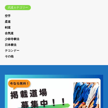
武道カテゴリー
空手
柔道
剣道
合気道
少林寺拳法
日本拳法
テコンドー
その他