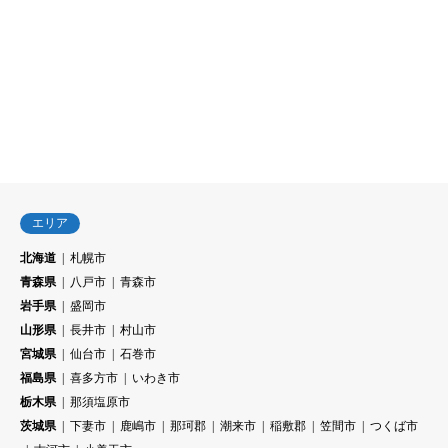
エリア
北海道
札幌市
青森県
八戸市
青森市
岩手県
盛岡市
山形県
長井市
村山市
宮城県
仙台市
石巻市
福島県
喜多方市
いわき市
栃木県
那須塩原市
茨城県
下妻市
鹿嶋市
那珂郡
潮来市
稲敷郡
笠間市
つくば市