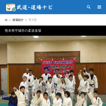
検索
道場紹介
秀光塾
熊本県宇城市の柔道道場