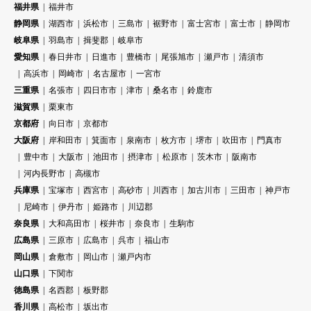
福井県
福井市
静岡県
湖西市
浜松市
三島市
裾野市
富士宮市
富士市
静岡市
岐阜県
羽島市
揖斐郡
岐阜市
愛知県
春日井市
日進市
豊橋市
尾張旭市
瀬戸市
清須市
高浜市
岡崎市
名古屋市
一宮市
三重県
名張市
四日市市
津市
桑名市
鈴鹿市
滋賀県
栗東市
京都府
向日市
京都市
大阪府
岸和田市
箕面市
泉南市
枚方市
堺市
吹田市
門真市
豊中市
大阪市
池田市
摂津市
松原市
茨木市
阪南市
河内長野市
高槻市
兵庫県
宝塚市
西宮市
高砂市
川西市
加古川市
三田市
神戸市
尼崎市
伊丹市
姫路市
川辺郡
奈良県
大和高田市
桜井市
奈良市
生駒市
広島県
三原市
広島市
呉市
福山市
岡山県
倉敷市
岡山市
瀬戸内市
山口県
下関市
徳島県
名西郡
板野郡
香川県
高松市
坂出市