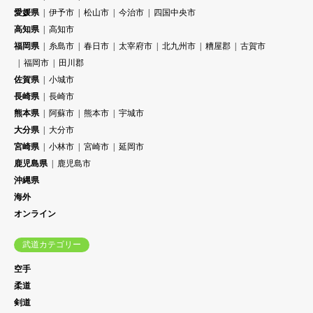
愛媛県
伊予市
松山市
今治市
四国中央市
高知県
高知市
福岡県
糸島市
春日市
太宰府市
北九州市
糟屋郡
古賀市
福岡市
田川郡
佐賀県
小城市
長崎県
長崎市
熊本県
阿蘇市
熊本市
宇城市
大分県
大分市
宮崎県
小林市
宮崎市
延岡市
鹿児島県
鹿児島市
沖縄県
海外
オンライン
武道カテゴリー
空手
柔道
剣道