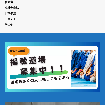
合気道
少林寺拳法
日本拳法
テコンドー
その他