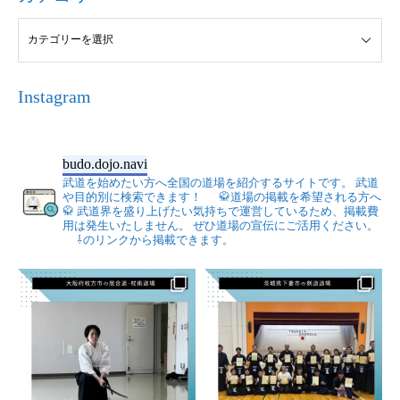
Instagram
budo.dojo.navi
武道を始めたい方へ全国の道場を紹介するサイトです。
武道
や目的別に検索できます！
🥋道場の掲載を希望される方へ
🥋
武道界を盛り上げたい気持ちで運営しているため、掲載費
用は発生いたしません。
ぜひ道場の宣伝にご活用ください。
⇩のリンクから掲載できます。