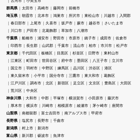
古河市
小美玉市
群馬県
太田市
高崎市
藤岡市
前橋市
埼玉県
朝霞市
北本市
鴻巣市
所沢市
東松山市
川越市
入間郡
春日部市
上尾市
久喜市
坂戸市
蕨市
越谷市
さいたま市
川口市
戸田市
北葛飾郡
草加市
八潮市
千葉県
船橋市
浦安市
野田市
市原市
銚子市
成田市
佐倉市
印西市
長生郡
山武郡
千葉市
流山市
柏市
市川市
松戸市
東京都
千代田区
板橋区
目黒区
杉並区
日野市
東村山市
江東区
町田市
世田谷区
府中市
墨田区
八王子市
立川市
国立市
羽村市
中野区
練馬区
品川区
渋谷区
港区
東久留米市
小平市
国分寺市
三鷹市
東大和市
葛飾区
江戸川区
調布市
北区
新宿区
足立区
文京区
豊島区
大田区
荒川区
中央区
神奈川県
大和市
中郡
平塚市
横須賀市
小田原市
藤沢市
厚木市
横浜市
川崎市
相模原市
綾瀬市
茅ケ崎市
座間市
山梨県
南都留郡
富士吉田市
南アルプス市
甲府市
長野県
塩尻市
長野市
千曲市
新潟県
村上市
新潟市
富山県
新川郡
砺波市
魚津市