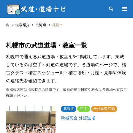
検索
道場紹介
北海道
札幌市
札幌市の武道道場・教室一覧
札幌市で通える武道道場・教室を5件掲載しています。掲載
しているのは空手・剣道の道場です。各道場のページで、稽
古クラス・稽古スケジュール・稽古場所・月謝・見学や体験
の連絡先を確認できます。
※掲載内容は掲載時点の情報です。最新の稽古日時や料金は各道場へ直接ご
確認ください。
北海道
空手
子供多数在籍
新極真会 外舘道場