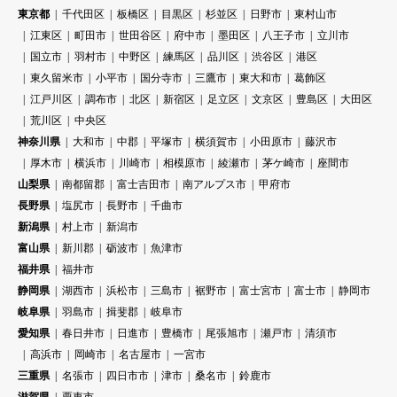
東京都
千代田区
板橋区
目黒区
杉並区
日野市
東村山市
江東区
町田市
世田谷区
府中市
墨田区
八王子市
立川市
国立市
羽村市
中野区
練馬区
品川区
渋谷区
港区
東久留米市
小平市
国分寺市
三鷹市
東大和市
葛飾区
江戸川区
調布市
北区
新宿区
足立区
文京区
豊島区
大田区
荒川区
中央区
神奈川県
大和市
中郡
平塚市
横須賀市
小田原市
藤沢市
厚木市
横浜市
川崎市
相模原市
綾瀬市
茅ケ崎市
座間市
山梨県
南都留郡
富士吉田市
南アルプス市
甲府市
長野県
塩尻市
長野市
千曲市
新潟県
村上市
新潟市
富山県
新川郡
砺波市
魚津市
福井県
福井市
静岡県
湖西市
浜松市
三島市
裾野市
富士宮市
富士市
静岡市
岐阜県
羽島市
揖斐郡
岐阜市
愛知県
春日井市
日進市
豊橋市
尾張旭市
瀬戸市
清須市
高浜市
岡崎市
名古屋市
一宮市
三重県
名張市
四日市市
津市
桑名市
鈴鹿市