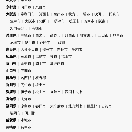
滋賀県
栗東市
京都府
向日市
京都市
大阪府
岸和田市
箕面市
泉南市
枚方市
堺市
吹田市
門真市
豊中市
大阪市
池田市
摂津市
松原市
茨木市
阪南市
河内長野市
高槻市
兵庫県
宝塚市
西宮市
高砂市
川西市
加古川市
三田市
神戸市
尼崎市
伊丹市
姫路市
川辺郡
奈良県
大和高田市
桜井市
奈良市
生駒市
広島県
三原市
広島市
呉市
福山市
岡山県
倉敷市
岡山市
瀬戸内市
山口県
下関市
徳島県
名西郡
板野郡
香川県
高松市
坂出市
愛媛県
伊予市
松山市
今治市
四国中央市
高知県
高知市
福岡県
糸島市
春日市
太宰府市
北九州市
糟屋郡
古賀市
福岡市
田川郡
佐賀県
小城市
長崎県
長崎市