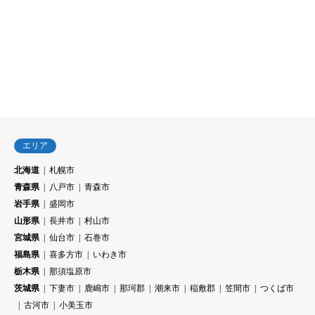
エリア
北海道
札幌市
青森県
八戸市
青森市
岩手県
盛岡市
山形県
長井市
村山市
宮城県
仙台市
石巻市
福島県
喜多方市
いわき市
栃木県
那須塩原市
茨城県
下妻市
鹿嶋市
那珂郡
潮来市
稲敷郡
笠間市
つくば市
古河市
小美玉市