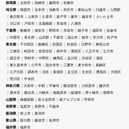
群馬県
太田市
高崎市
藤岡市
前橋市
埼玉県
朝霞市
北本市
鴻巣市
所沢市
東松山市
川越市
入間郡
春日部市
上尾市
久喜市
坂戸市
蕨市
越谷市
さいたま市
川口市
戸田市
北葛飾郡
草加市
八潮市
千葉県
船橋市
浦安市
野田市
市原市
銚子市
成田市
佐倉市
印西市
長生郡
山武郡
千葉市
流山市
柏市
市川市
松戸市
東京都
千代田区
板橋区
目黒区
杉並区
日野市
東村山市
江東区
町田市
世田谷区
府中市
墨田区
八王子市
立川市
国立市
羽村市
中野区
練馬区
品川区
渋谷区
港区
東久留米市
小平市
国分寺市
三鷹市
東大和市
葛飾区
江戸川区
調布市
北区
新宿区
足立区
文京区
豊島区
大田区
荒川区
中央区
神奈川県
大和市
中郡
平塚市
横須賀市
小田原市
藤沢市
厚木市
横浜市
川崎市
相模原市
綾瀬市
茅ケ崎市
座間市
山梨県
南都留郡
富士吉田市
南アルプス市
甲府市
長野県
塩尻市
長野市
千曲市
新潟県
村上市
新潟市
富山県
新川郡
砺波市
魚津市
福井県
福井市