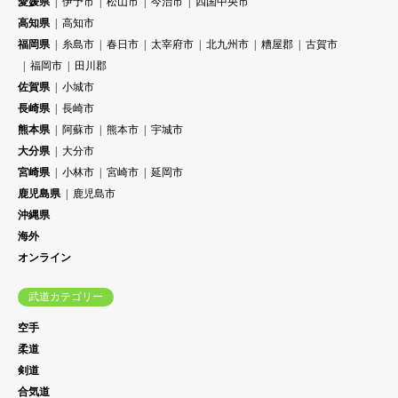
愛媛県
伊予市
松山市
今治市
四国中央市
高知県
高知市
福岡県
糸島市
春日市
太宰府市
北九州市
糟屋郡
古賀市
福岡市
田川郡
佐賀県
小城市
長崎県
長崎市
熊本県
阿蘇市
熊本市
宇城市
大分県
大分市
宮崎県
小林市
宮崎市
延岡市
鹿児島県
鹿児島市
沖縄県
海外
オンライン
武道カテゴリー
空手
柔道
剣道
合気道