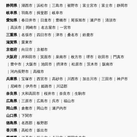
静岡県
湖西市
浜松市
三島市
裾野市
富士宮市
富士市
静岡市
岐阜県
羽島市
揖斐郡
岐阜市
愛知県
春日井市
日進市
豊橋市
尾張旭市
瀬戸市
清須市
高浜市
岡崎市
名古屋市
一宮市
三重県
名張市
四日市市
津市
桑名市
鈴鹿市
滋賀県
栗東市
京都府
向日市
京都市
大阪府
岸和田市
箕面市
泉南市
枚方市
堺市
吹田市
門真市
豊中市
大阪市
池田市
摂津市
松原市
茨木市
阪南市
河内長野市
高槻市
兵庫県
宝塚市
西宮市
高砂市
川西市
加古川市
三田市
神戸市
尼崎市
伊丹市
姫路市
川辺郡
奈良県
大和高田市
桜井市
奈良市
生駒市
広島県
三原市
広島市
呉市
福山市
岡山県
倉敷市
岡山市
瀬戸内市
山口県
下関市
徳島県
名西郡
板野郡
香川県
高松市
坂出市