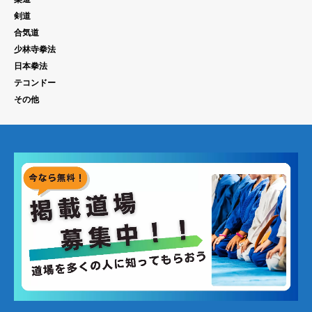
剣道
合気道
少林寺拳法
日本拳法
テコンドー
その他