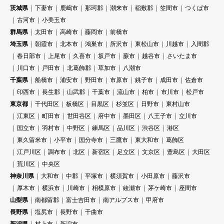
茨城県
下妻市
鹿嶋市
那珂郡
潮来市
稲敷郡
笠間市
つくば市
古河市
小美玉市
群馬県
太田市
高崎市
藤岡市
前橋市
埼玉県
朝霞市
北本市
鴻巣市
所沢市
東松山市
川越市
入間郡
春日部市
上尾市
久喜市
坂戸市
蕨市
越谷市
さいたま市
川口市
戸田市
北葛飾郡
草加市
八潮市
千葉県
船橋市
浦安市
野田市
市原市
銚子市
成田市
佐倉市
印西市
長生郡
山武郡
千葉市
流山市
柏市
市川市
松戸市
東京都
千代田区
板橋区
目黒区
杉並区
日野市
東村山市
江東区
町田市
世田谷区
府中市
墨田区
八王子市
立川市
国立市
羽村市
中野区
練馬区
品川区
渋谷区
港区
東久留米市
小平市
国分寺市
三鷹市
東大和市
葛飾区
江戸川区
調布市
北区
新宿区
足立区
文京区
豊島区
大田区
荒川区
中央区
神奈川県
大和市
中郡
平塚市
横須賀市
小田原市
藤沢市
厚木市
横浜市
川崎市
相模原市
綾瀬市
茅ケ崎市
座間市
山梨県
南都留郡
富士吉田市
南アルプス市
甲府市
長野県
塩尻市
長野市
千曲市
新潟県
村上市
新潟市