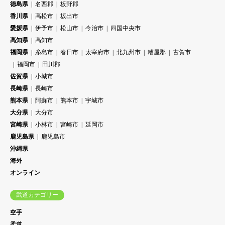
徳島県
名西郡
板野郡
香川県
高松市
坂出市
愛媛県
伊予市
松山市
今治市
四国中央市
高知県
高知市
福岡県
糸島市
春日市
太宰府市
北九州市
糟屋郡
古賀市
福岡市
田川郡
佐賀県
小城市
長崎県
長崎市
熊本県
阿蘇市
熊本市
宇城市
大分県
大分市
宮崎県
小林市
宮崎市
延岡市
鹿児島県
鹿児島市
沖縄県
海外
オンライン
武道カテゴリー
空手
柔道