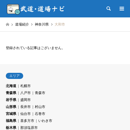
検索
道場紹介
神奈川県
大和市
登録されている記事はございません。
エリア
北海道
札幌市
青森県
八戸市
青森市
岩手県
盛岡市
山形県
長井市
村山市
宮城県
仙台市
石巻市
福島県
喜多方市
いわき市
栃木県
那須塩原市