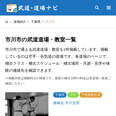
検索
道場紹介
千葉県
市川市
市川市の武道道場・教室一覧
市川市で通える武道道場・教室を2件掲載しています。掲載
しているのは空手・合気道の道場です。各道場のページで、
稽古クラス・稽古スケジュール・稽古場所・月謝・見学や体
験の連絡先を確認できます。
※掲載内容は掲載時点の情報です。最新の稽古日時や料金は各道場へ直接ご
確認ください。
千葉県
空手
子供多数在籍
修練会 市川支部