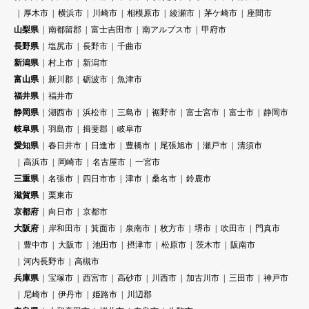
厚木市
横浜市
川崎市
相模原市
綾瀬市
茅ケ崎市
座間市
山梨県
南都留郡
富士吉田市
南アルプス市
甲府市
長野県
塩尻市
長野市
千曲市
新潟県
村上市
新潟市
富山県
新川郡
砺波市
魚津市
福井県
福井市
静岡県
湖西市
浜松市
三島市
裾野市
富士宮市
富士市
静岡市
岐阜県
羽島市
揖斐郡
岐阜市
愛知県
春日井市
日進市
豊橋市
尾張旭市
瀬戸市
清須市
高浜市
岡崎市
名古屋市
一宮市
三重県
名張市
四日市市
津市
桑名市
鈴鹿市
滋賀県
栗東市
京都府
向日市
京都市
大阪府
岸和田市
箕面市
泉南市
枚方市
堺市
吹田市
門真市
豊中市
大阪市
池田市
摂津市
松原市
茨木市
阪南市
河内長野市
高槻市
兵庫県
宝塚市
西宮市
高砂市
川西市
加古川市
三田市
神戸市
尼崎市
伊丹市
姫路市
川辺郡