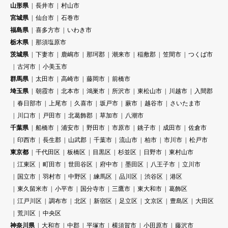
山形県
長井市
村山市
宮城県
仙台市
石巻市
福島県
喜多方市
いわき市
栃木県
那須塩原市
茨城県
下妻市
鹿嶋市
那珂郡
潮来市
稲敷郡
笠間市
つくば市
古河市
小美玉市
群馬県
太田市
高崎市
藤岡市
前橋市
埼玉県
朝霞市
北本市
鴻巣市
所沢市
東松山市
川越市
入間郡
春日部市
上尾市
久喜市
坂戸市
蕨市
越谷市
さいたま市
川口市
戸田市
北葛飾郡
草加市
八潮市
千葉県
船橋市
浦安市
野田市
市原市
銚子市
成田市
佐倉市
印西市
長生郡
山武郡
千葉市
流山市
柏市
市川市
松戸市
東京都
千代田区
板橋区
目黒区
杉並区
日野市
東村山市
江東区
町田市
世田谷区
府中市
墨田区
八王子市
立川市
国立市
羽村市
中野区
練馬区
品川区
渋谷区
港区
東久留米市
小平市
国分寺市
三鷹市
東大和市
葛飾区
江戸川区
調布市
北区
新宿区
足立区
文京区
豊島区
大田区
荒川区
中央区
神奈川県
大和市
中郡
平塚市
横須賀市
小田原市
藤沢市