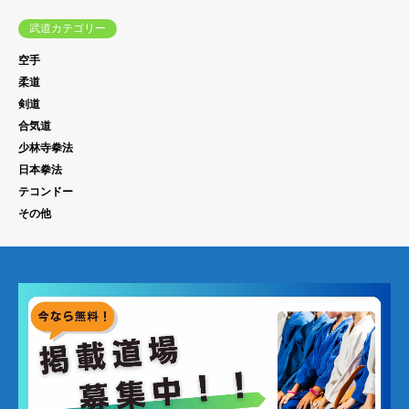
武道カテゴリー
空手
柔道
剣道
合気道
少林寺拳法
日本拳法
テコンドー
その他