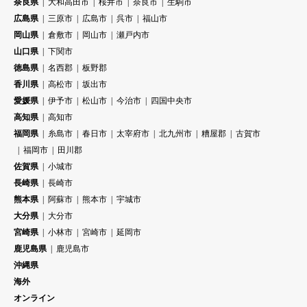
奈良県
大和高田市
桜井市
奈良市
生駒市
広島県
三原市
広島市
呉市
福山市
岡山県
倉敷市
岡山市
瀬戸内市
山口県
下関市
徳島県
名西郡
板野郡
香川県
高松市
坂出市
愛媛県
伊予市
松山市
今治市
四国中央市
高知県
高知市
福岡県
糸島市
春日市
太宰府市
北九州市
糟屋郡
古賀市
福岡市
田川郡
佐賀県
小城市
長崎県
長崎市
熊本県
阿蘇市
熊本市
宇城市
大分県
大分市
宮崎県
小林市
宮崎市
延岡市
鹿児島県
鹿児島市
沖縄県
海外
オンライン