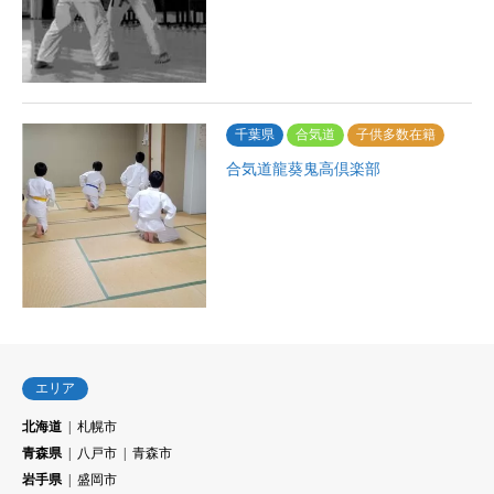
千葉県
合気道
子供多数在籍
合気道龍葵鬼高倶楽部
エリア
北海道
札幌市
青森県
八戸市
青森市
岩手県
盛岡市