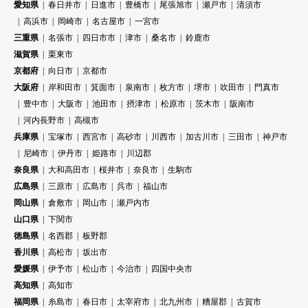
愛知県
春日井市
日進市
豊橋市
尾張旭市
瀬戸市
清須市
高浜市
岡崎市
名古屋市
一宮市
三重県
名張市
四日市市
津市
桑名市
鈴鹿市
滋賀県
栗東市
京都府
向日市
京都市
大阪府
岸和田市
箕面市
泉南市
枚方市
堺市
吹田市
門真市
豊中市
大阪市
池田市
摂津市
松原市
茨木市
阪南市
河内長野市
高槻市
兵庫県
宝塚市
西宮市
高砂市
川西市
加古川市
三田市
神戸市
尼崎市
伊丹市
姫路市
川辺郡
奈良県
大和高田市
桜井市
奈良市
生駒市
広島県
三原市
広島市
呉市
福山市
岡山県
倉敷市
岡山市
瀬戸内市
山口県
下関市
徳島県
名西郡
板野郡
香川県
高松市
坂出市
愛媛県
伊予市
松山市
今治市
四国中央市
高知県
高知市
福岡県
糸島市
春日市
太宰府市
北九州市
糟屋郡
古賀市