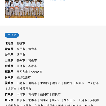
エリア
北海道
札幌市
青森県
八戸市
青森市
岩手県
盛岡市
山形県
長井市
村山市
宮城県
仙台市
石巻市
福島県
喜多方市
いわき市
栃木県
那須塩原市
茨城県
下妻市
鹿嶋市
那珂郡
潮来市
稲敷郡
笠間市
つくば市
古河市
小美玉市
群馬県
太田市
高崎市
藤岡市
前橋市
埼玉県
朝霞市
北本市
鴻巣市
所沢市
東松山市
川越市
入間郡
春日部市
上尾市
久喜市
坂戸市
蕨市
越谷市
さいたま市