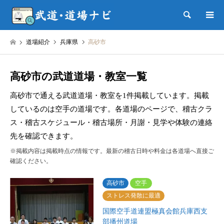
検索
道場紹介
兵庫県
高砂市
高砂市の武道道場・教室一覧
高砂市で通える武道道場・教室を1件掲載しています。掲載
しているのは空手の道場です。各道場のページで、稽古クラ
ス・稽古スケジュール・稽古場所・月謝・見学や体験の連絡
先を確認できます。
※掲載内容は掲載時点の情報です。最新の稽古日時や料金は各道場へ直接ご
確認ください。
高砂市
空手
ストレス発散に最適
国際空手道連盟極真会館兵庫西支
部播州道場