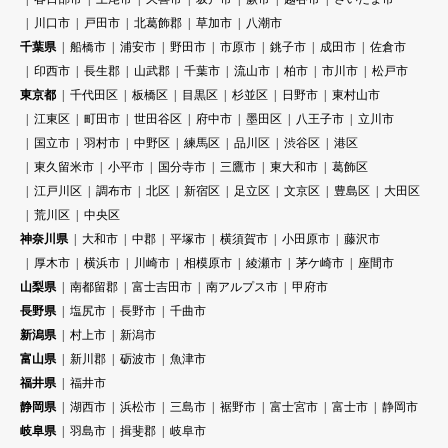
川口市
戸田市
北葛飾郡
草加市
八潮市
千葉県
船橋市
浦安市
野田市
市原市
銚子市
成田市
佐倉市
印西市
長生郡
山武郡
千葉市
流山市
柏市
市川市
松戸市
東京都
千代田区
板橋区
目黒区
杉並区
日野市
東村山市
江東区
町田市
世田谷区
府中市
墨田区
八王子市
立川市
国立市
羽村市
中野区
練馬区
品川区
渋谷区
港区
東久留米市
小平市
国分寺市
三鷹市
東大和市
葛飾区
江戸川区
調布市
北区
新宿区
足立区
文京区
豊島区
大田区
荒川区
中央区
神奈川県
大和市
中郡
平塚市
横須賀市
小田原市
藤沢市
厚木市
横浜市
川崎市
相模原市
綾瀬市
茅ケ崎市
座間市
山梨県
南都留郡
富士吉田市
南アルプス市
甲府市
長野県
塩尻市
長野市
千曲市
新潟県
村上市
新潟市
富山県
新川郡
砺波市
魚津市
福井県
福井市
静岡県
湖西市
浜松市
三島市
裾野市
富士宮市
富士市
静岡市
岐阜県
羽島市
揖斐郡
岐阜市