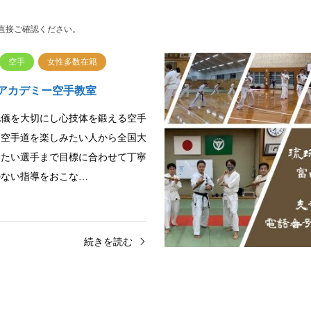
直接ご確認ください。
空手
女性多数在籍
アカデミー空手教室
礼儀を大切にし心技体を鍛える空手
。空手道を楽しみたい人から全国大
したい選手まで目標に合わせて丁寧
のない指導をおこな…
続きを読む