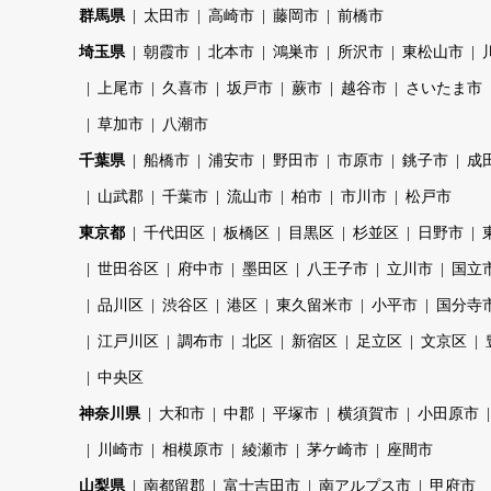
群馬県
太田市
高崎市
藤岡市
前橋市
埼玉県
朝霞市
北本市
鴻巣市
所沢市
東松山市
上尾市
久喜市
坂戸市
蕨市
越谷市
さいたま市
草加市
八潮市
千葉県
船橋市
浦安市
野田市
市原市
銚子市
成
山武郡
千葉市
流山市
柏市
市川市
松戸市
東京都
千代田区
板橋区
目黒区
杉並区
日野市
世田谷区
府中市
墨田区
八王子市
立川市
国立
品川区
渋谷区
港区
東久留米市
小平市
国分寺
江戸川区
調布市
北区
新宿区
足立区
文京区
中央区
神奈川県
大和市
中郡
平塚市
横須賀市
小田原市
川崎市
相模原市
綾瀬市
茅ケ崎市
座間市
山梨県
南都留郡
富士吉田市
南アルプス市
甲府市