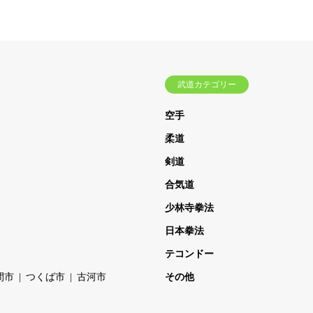
武道カテゴリー
空手
柔道
剣道
合気道
少林寺拳法
日本拳法
テコンドー
間市
つくば市
古河市
その他