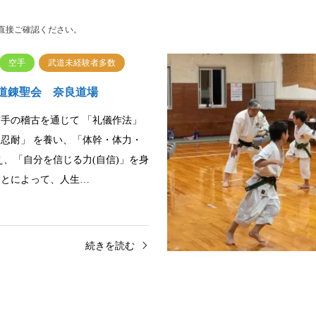
直接ご確認ください。
空手
武道未経験者多数
道錬聖会 奈良道場
手の稽古を通じて 「礼儀作法」
忍耐」 を養い、「体幹・体力・
え、「自分を信じる力(自信)」を身
ことによって、人生…
続きを読む