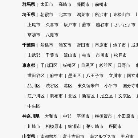
群馬県
太田市
高崎市
藤岡市
前橋市
埼玉県
朝霞市
北本市
鴻巣市
所沢市
東松山市
上尾市
久喜市
坂戸市
蕨市
越谷市
さいたま市
草加市
八潮市
千葉県
船橋市
浦安市
野田市
市原市
銚子市
成
山武郡
千葉市
流山市
柏市
市川市
松戸市
東京都
千代田区
板橋区
目黒区
杉並区
日野市
世田谷区
府中市
墨田区
八王子市
立川市
国立
品川区
渋谷区
港区
東久留米市
小平市
国分寺
江戸川区
調布市
北区
新宿区
足立区
文京区
中央区
神奈川県
大和市
中郡
平塚市
横須賀市
小田原市
川崎市
相模原市
綾瀬市
茅ケ崎市
座間市
山梨県
南都留郡
富士吉田市
南アルプス市
甲府市