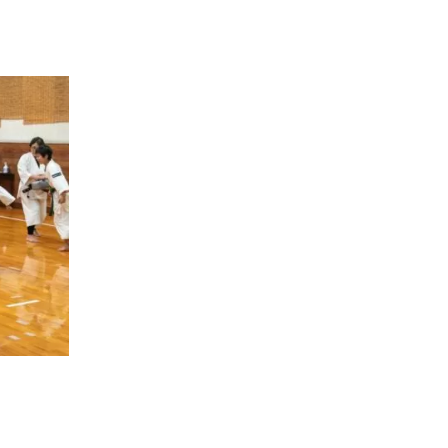
奈良市
少林寺拳法
子供多数在籍
奈良済美スポーツ少年団
道場紹介楽しく体を動かし、身心ともに成長
できる道場です！もちろん大会では優秀な成
績を目指しますが、そこへ向けて努力を重ね
ることを大事にしています！…
続きを読む