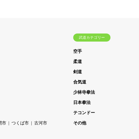
武道カテゴリー
空手
柔道
剣道
合気道
少林寺拳法
日本拳法
テコンドー
間市
つくば市
古河市
その他