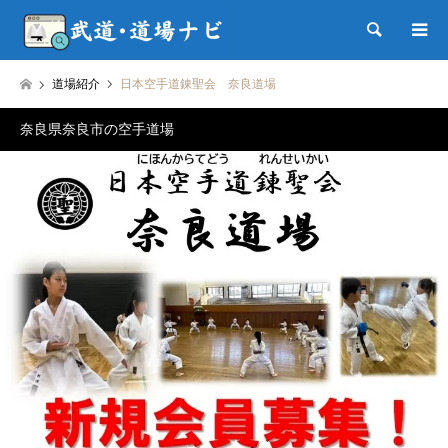
検索
道場紹介
日本空手道錬聖会 奈良道場
奈良県奈良市の空手道場