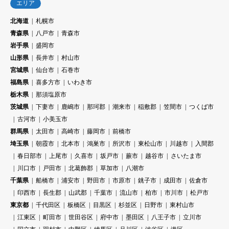
エリア
北海道
札幌市
青森県
八戸市
青森市
岩手県
盛岡市
山形県
長井市
村山市
宮城県
仙台市
石巻市
福島県
喜多方市
いわき市
栃木県
那須塩原市
茨城県
下妻市
鹿嶋市
那珂郡
潮来市
稲敷郡
笠間市
つくば市
古河市
小美玉市
群馬県
太田市
高崎市
藤岡市
前橋市
埼玉県
朝霞市
北本市
鴻巣市
所沢市
東松山市
川越市
入間郡
春日部市
上尾市
久喜市
坂戸市
蕨市
越谷市
さいたま市
川口市
戸田市
北葛飾郡
草加市
八潮市
千葉県
船橋市
浦安市
野田市
市原市
銚子市
成田市
佐倉市
印西市
長生郡
山武郡
千葉市
流山市
柏市
市川市
松戸市
東京都
千代田区
板橋区
目黒区
杉並区
日野市
東村山市
江東区
町田市
世田谷区
府中市
墨田区
八王子市
立川市