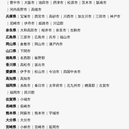
豊中市
大阪市
池田市
摂津市
松原市
茨木市
阪南市
河内長野市
高槻市
兵庫県
宝塚市
西宮市
高砂市
川西市
加古川市
三田市
神戸市
尼崎市
伊丹市
姫路市
川辺郡
奈良県
大和高田市
桜井市
奈良市
生駒市
広島県
三原市
広島市
呉市
福山市
岡山県
倉敷市
岡山市
瀬戸内市
山口県
下関市
徳島県
名西郡
板野郡
香川県
高松市
坂出市
愛媛県
伊予市
松山市
今治市
四国中央市
高知県
高知市
福岡県
糸島市
春日市
太宰府市
北九州市
糟屋郡
古賀市
福岡市
田川郡
佐賀県
小城市
長崎県
長崎市
熊本県
阿蘇市
熊本市
宇城市
大分県
大分市
宮崎県
小林市
宮崎市
延岡市