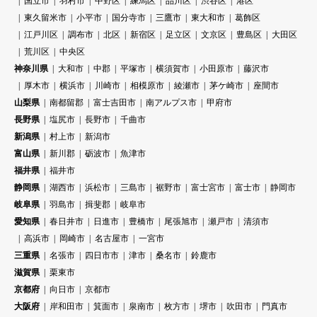
国立市
羽村市
中野区
練馬区
品川区
渋谷区
港区
東久留米市
小平市
国分寺市
三鷹市
東大和市
葛飾区
江戸川区
調布市
北区
新宿区
足立区
文京区
豊島区
大田区
荒川区
中央区
神奈川県
大和市
中郡
平塚市
横須賀市
小田原市
藤沢市
厚木市
横浜市
川崎市
相模原市
綾瀬市
茅ケ崎市
座間市
山梨県
南都留郡
富士吉田市
南アルプス市
甲府市
長野県
塩尻市
長野市
千曲市
新潟県
村上市
新潟市
富山県
新川郡
砺波市
魚津市
福井県
福井市
静岡県
湖西市
浜松市
三島市
裾野市
富士宮市
富士市
静岡市
岐阜県
羽島市
揖斐郡
岐阜市
愛知県
春日井市
日進市
豊橋市
尾張旭市
瀬戸市
清須市
高浜市
岡崎市
名古屋市
一宮市
三重県
名張市
四日市市
津市
桑名市
鈴鹿市
滋賀県
栗東市
京都府
向日市
京都市
大阪府
岸和田市
箕面市
泉南市
枚方市
堺市
吹田市
門真市