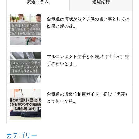
武道コラム
道場紀行
合気道は何歳から？子供の習い事としての
効果と親の疑...
フルコンタクト空手と伝統派（寸止め）空
手の違いとは...
合気道の段級位制度ガイド｜初段（黒帯）
まで何年？袴...
カテゴリー