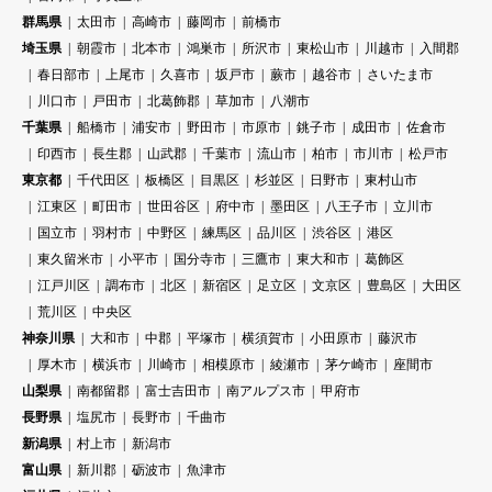
群馬県
太田市
高崎市
藤岡市
前橋市
埼玉県
朝霞市
北本市
鴻巣市
所沢市
東松山市
川越市
入間郡
春日部市
上尾市
久喜市
坂戸市
蕨市
越谷市
さいたま市
川口市
戸田市
北葛飾郡
草加市
八潮市
千葉県
船橋市
浦安市
野田市
市原市
銚子市
成田市
佐倉市
印西市
長生郡
山武郡
千葉市
流山市
柏市
市川市
松戸市
東京都
千代田区
板橋区
目黒区
杉並区
日野市
東村山市
江東区
町田市
世田谷区
府中市
墨田区
八王子市
立川市
国立市
羽村市
中野区
練馬区
品川区
渋谷区
港区
東久留米市
小平市
国分寺市
三鷹市
東大和市
葛飾区
江戸川区
調布市
北区
新宿区
足立区
文京区
豊島区
大田区
荒川区
中央区
神奈川県
大和市
中郡
平塚市
横須賀市
小田原市
藤沢市
厚木市
横浜市
川崎市
相模原市
綾瀬市
茅ケ崎市
座間市
山梨県
南都留郡
富士吉田市
南アルプス市
甲府市
長野県
塩尻市
長野市
千曲市
新潟県
村上市
新潟市
富山県
新川郡
砺波市
魚津市