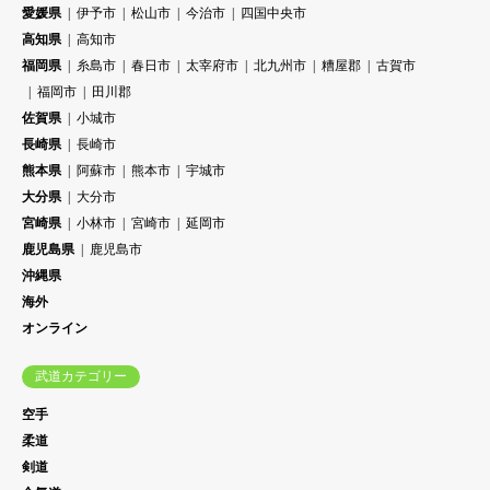
愛媛県
伊予市
松山市
今治市
四国中央市
高知県
高知市
福岡県
糸島市
春日市
太宰府市
北九州市
糟屋郡
古賀市
福岡市
田川郡
佐賀県
小城市
長崎県
長崎市
熊本県
阿蘇市
熊本市
宇城市
大分県
大分市
宮崎県
小林市
宮崎市
延岡市
鹿児島県
鹿児島市
沖縄県
海外
オンライン
武道カテゴリー
空手
柔道
剣道