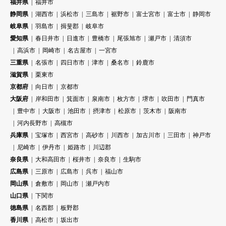
福井県
福井市
静岡県
湖西市
浜松市
三島市
裾野市
富士宮市
富士市
静岡市
岐阜県
羽島市
揖斐郡
岐阜市
愛知県
春日井市
日進市
豊橋市
尾張旭市
瀬戸市
清須市
高浜市
岡崎市
名古屋市
一宮市
三重県
名張市
四日市市
津市
桑名市
鈴鹿市
滋賀県
栗東市
京都府
向日市
京都市
大阪府
岸和田市
箕面市
泉南市
枚方市
堺市
吹田市
門真市
豊中市
大阪市
池田市
摂津市
松原市
茨木市
阪南市
河内長野市
高槻市
兵庫県
宝塚市
西宮市
高砂市
川西市
加古川市
三田市
神戸市
尼崎市
伊丹市
姫路市
川辺郡
奈良県
大和高田市
桜井市
奈良市
生駒市
広島県
三原市
広島市
呉市
福山市
岡山県
倉敷市
岡山市
瀬戸内市
山口県
下関市
徳島県
名西郡
板野郡
香川県
高松市
坂出市