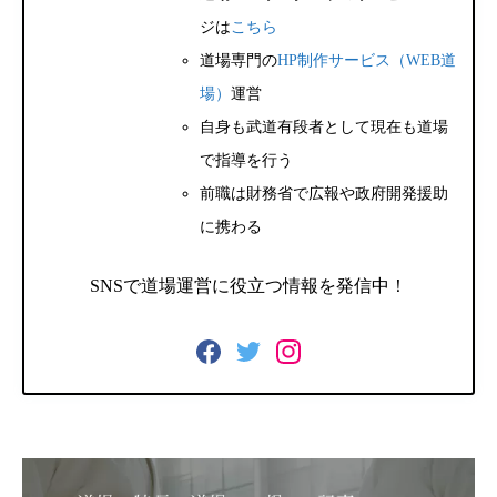
ジは
こちら
道場専門の
HP制作サービス（WEB道
場）
運営
自身も武道有段者として現在も道場
で指導を行う
前職は財務省で広報や政府開発援助
に携わる
SNSで道場運営に役立つ情報を発信中！
F
T
I
a
w
n
c
i
s
e
t
t
b
t
a
o
e
g
o
r
r
k
a