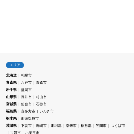
エリア
北海道
札幌市
青森県
八戸市
青森市
岩手県
盛岡市
山形県
長井市
村山市
宮城県
仙台市
石巻市
福島県
喜多方市
いわき市
栃木県
那須塩原市
茨城県
下妻市
鹿嶋市
那珂郡
潮来市
稲敷郡
笠間市
つくば市
古河市
小美玉市