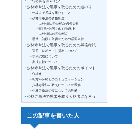
この記事を書いた人
少林寺拳法で黒帯を取るための道のり
一級まで昇級を果たすこと
少林寺拳法の資格制度
少林寺拳法昇格考試の受験資格
道院長が許可を出す判断材料
少林寺拳法の昇格考試
黒帯（初段）取得のための必要条件
少林寺拳法で黒帯を取るための昇格考試
宿題（レポート）提出について
学科試験について
実技試験について
少林寺拳法で黒帯を取るためのポイント
心構え
相方や師範とのコミュニケーション
少林寺拳法の教えについての理解
少林寺拳法の技についての理解
少林寺拳法で黒帯を取り人格者になろう
この記事を書いた人