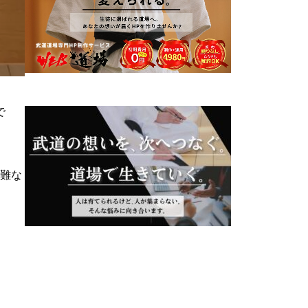
で
で難な