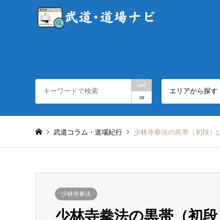
and
エリアから探す
or
武道コラム・道場紀行
少林寺拳法の黒帯（初段）
少林寺拳法
少林寺拳法の黒帯（初段