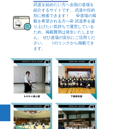
武道を始めたい方へ全国の道場を
紹介するサイトです。
武道や目的
別に検索できます！
🥋道場の掲
載を希望される方へ🥋
武道界を盛
り上げたい気持ちで運営している
ため、掲載費用は発生いたしませ
ん。
ぜひ道場の宣伝にご活用くだ
さい。
⇩のリンクから掲載でき
ます。