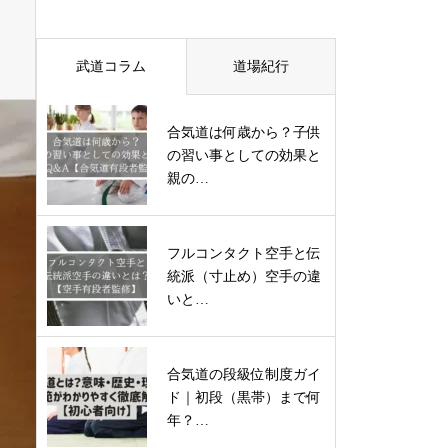
武道コラム
道場紀行
合気道は何歳から？子供
の習い事としての効果と
親の…
フルコンタクト空手と伝
統派（寸止め）空手の違
いと…
合気道の段級位制度ガイ
ド｜初段（黒帯）まで何
年？…