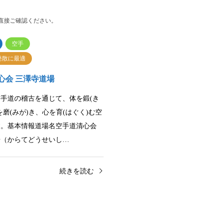
直接ご確認ください。
空手
発散に最適
心会 三澤寺道場
手道の稽古を通じて、体を鍛(き
を磨(みが)き、心を育(はぐく)む空
す。基本情報道場名空手道清心会
場（からてどうせいし…
続きを読む