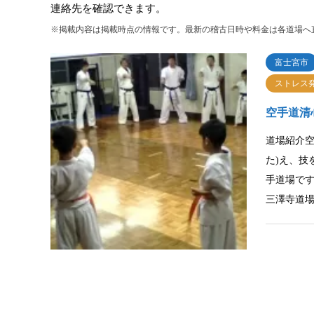
連絡先を確認できます。
※掲載内容は掲載時点の情報です。最新の稽古日時や料金は各道場へ
富士宮市
ストレス
空手道清
道場紹介空
た)え、技
手道場で
三澤寺道