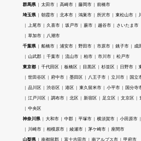
群馬県
太田市
高崎市
藤岡市
前橋市
埼玉県
朝霞市
北本市
鴻巣市
所沢市
東松山市
上尾市
久喜市
坂戸市
蕨市
越谷市
さいたま市
草加市
八潮市
千葉県
船橋市
浦安市
野田市
市原市
銚子市
成
山武郡
千葉市
流山市
柏市
市川市
松戸市
東京都
千代田区
板橋区
目黒区
杉並区
日野市
世田谷区
府中市
墨田区
八王子市
立川市
国立
品川区
渋谷区
港区
東久留米市
小平市
国分寺
江戸川区
調布市
北区
新宿区
足立区
文京区
中央区
神奈川県
大和市
中郡
平塚市
横須賀市
小田原市
川崎市
相模原市
綾瀬市
茅ケ崎市
座間市
山梨県
南都留郡
富士吉田市
南アルプス市
甲府市