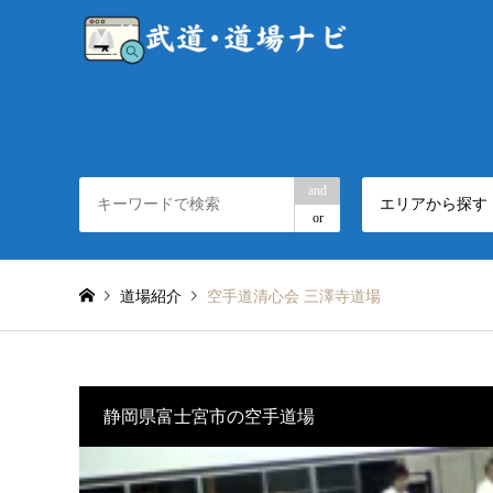
and
エリアから探す
or
道場紹介
空手道清心会 三澤寺道場
静岡県富士宮市の空手道場