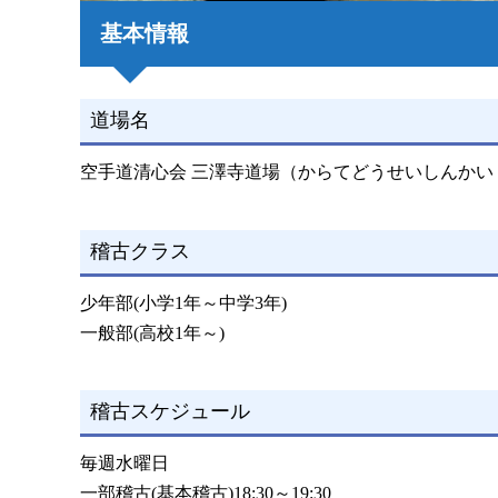
基本情報
道場名
空手道清心会 三澤寺道場（からてどうせいしんかい
稽古クラス
少年部(小学1年～中学3年)
一般部(高校1年～)
稽古スケジュール
毎週水曜日
一部稽古(基本稽古)18:30～19:30