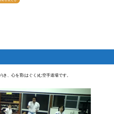
身術を習える
が)き、心を育(はぐく)む空手道場です。