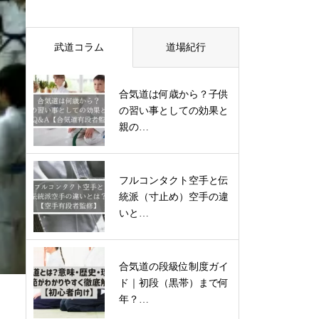
武道コラム
道場紀行
合気道は何歳から？子供
の習い事としての効果と
親の…
フルコンタクト空手と伝
統派（寸止め）空手の違
いと…
合気道の段級位制度ガイ
ド｜初段（黒帯）まで何
年？…