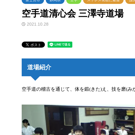
富士宮市
静岡県
空手
ストレス発散に最適
護
空手道清心会 三澤寺道場
2021.10.28
道場紹介
空手道の稽古を通じて、体を鍛(きた)え、技を磨(み