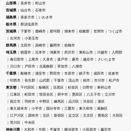
山形県
長井市
村山市
宮城県
仙台市
石巻市
福島県
喜多方市
いわき市
栃木県
那須塩原市
茨城県
下妻市
鹿嶋市
那珂郡
潮来市
稲敷郡
笠間市
つくば市
古河市
小美玉市
群馬県
太田市
高崎市
藤岡市
前橋市
埼玉県
朝霞市
北本市
鴻巣市
所沢市
東松山市
川越市
入間郡
春日部市
上尾市
久喜市
坂戸市
蕨市
越谷市
さいたま市
川口市
戸田市
北葛飾郡
草加市
八潮市
千葉県
船橋市
浦安市
野田市
市原市
銚子市
成田市
佐倉市
印西市
長生郡
山武郡
千葉市
流山市
柏市
市川市
松戸市
東京都
千代田区
板橋区
目黒区
杉並区
日野市
東村山市
江東区
町田市
世田谷区
府中市
墨田区
八王子市
立川市
国立市
羽村市
中野区
練馬区
品川区
渋谷区
港区
東久留米市
小平市
国分寺市
三鷹市
東大和市
葛飾区
江戸川区
調布市
北区
新宿区
足立区
文京区
豊島区
大田区
荒川区
中央区
神奈川県
大和市
中郡
平塚市
横須賀市
小田原市
藤沢市