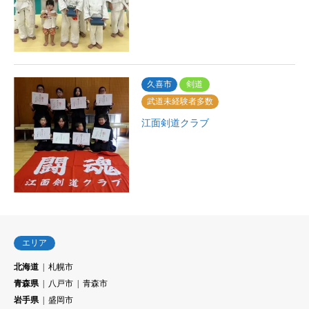
久喜市
剣道
武道未経験者多数
江面剣道クラブ
エリア
北海道
札幌市
青森県
八戸市
青森市
岩手県
盛岡市