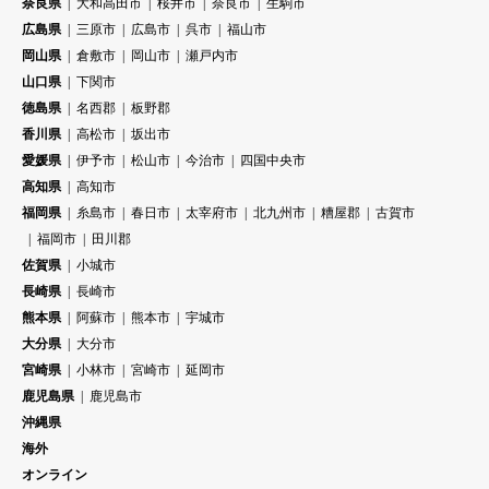
奈良県
大和高田市
桜井市
奈良市
生駒市
広島県
三原市
広島市
呉市
福山市
岡山県
倉敷市
岡山市
瀬戸内市
山口県
下関市
徳島県
名西郡
板野郡
香川県
高松市
坂出市
愛媛県
伊予市
松山市
今治市
四国中央市
高知県
高知市
福岡県
糸島市
春日市
太宰府市
北九州市
糟屋郡
古賀市
福岡市
田川郡
佐賀県
小城市
長崎県
長崎市
熊本県
阿蘇市
熊本市
宇城市
大分県
大分市
宮崎県
小林市
宮崎市
延岡市
鹿児島県
鹿児島市
沖縄県
海外
オンライン