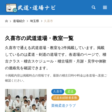
検索
道場紹介
埼玉県
久喜市
久喜市の武道道場・教室一覧
久喜市で通える武道道場・教室を2件掲載しています。掲載
しているのは柔道・剣道の道場です。各道場のページで、稽
古クラス・稽古スケジュール・稽古場所・月謝・見学や体験
の連絡先を確認できます。
※掲載内容は掲載時点の情報です。最新の稽古日時や料金は各道場へ直接ご
確認ください。
久喜市
柔道
武道未経験者多数
栗橋柔道クラブ