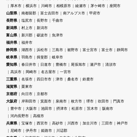
厚木市
横浜市
川崎市
相模原市
綾瀬市
茅ケ崎市
座間市
山梨県
南都留郡
富士吉田市
南アルプス市
甲府市
長野県
塩尻市
長野市
千曲市
新潟県
村上市
新潟市
富山県
新川郡
砺波市
魚津市
福井県
福井市
静岡県
湖西市
浜松市
三島市
裾野市
富士宮市
富士市
静岡市
岐阜県
羽島市
揖斐郡
岐阜市
愛知県
春日井市
日進市
豊橋市
尾張旭市
瀬戸市
清須市
高浜市
岡崎市
名古屋市
一宮市
三重県
名張市
四日市市
津市
桑名市
鈴鹿市
滋賀県
栗東市
京都府
向日市
京都市
大阪府
岸和田市
箕面市
泉南市
枚方市
堺市
吹田市
門真市
豊中市
大阪市
池田市
摂津市
松原市
茨木市
阪南市
河内長野市
高槻市
兵庫県
宝塚市
西宮市
高砂市
川西市
加古川市
三田市
神戸市
尼崎市
伊丹市
姫路市
川辺郡