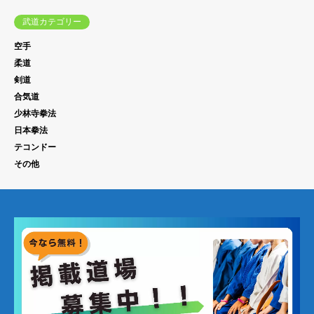
武道カテゴリー
空手
柔道
剣道
合気道
少林寺拳法
日本拳法
テコンドー
その他