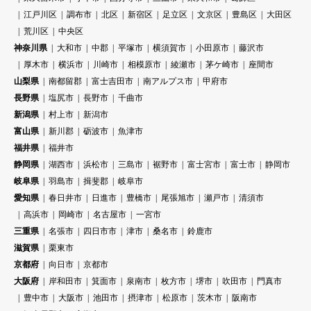
江戸川区
調布市
北区
新宿区
足立区
文京区
豊島区
大田区
荒川区
中央区
神奈川県
大和市
中郡
平塚市
横須賀市
小田原市
藤沢市
厚木市
横浜市
川崎市
相模原市
綾瀬市
茅ケ崎市
座間市
山梨県
南都留郡
富士吉田市
南アルプス市
甲府市
長野県
塩尻市
長野市
千曲市
新潟県
村上市
新潟市
富山県
新川郡
砺波市
魚津市
福井県
福井市
静岡県
湖西市
浜松市
三島市
裾野市
富士宮市
富士市
静岡市
岐阜県
羽島市
揖斐郡
岐阜市
愛知県
春日井市
日進市
豊橋市
尾張旭市
瀬戸市
清須市
高浜市
岡崎市
名古屋市
一宮市
三重県
名張市
四日市市
津市
桑名市
鈴鹿市
滋賀県
栗東市
京都府
向日市
京都市
大阪府
岸和田市
箕面市
泉南市
枚方市
堺市
吹田市
門真市
豊中市
大阪市
池田市
摂津市
松原市
茨木市
阪南市