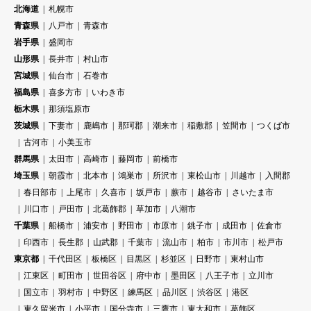
北海道
札幌市
青森県
八戸市
青森市
岩手県
盛岡市
山形県
長井市
村山市
宮城県
仙台市
石巻市
福島県
喜多方市
いわき市
栃木県
那須塩原市
茨城県
下妻市
鹿嶋市
那珂郡
潮来市
稲敷郡
笠間市
つくば市
古河市
小美玉市
群馬県
太田市
高崎市
藤岡市
前橋市
埼玉県
朝霞市
北本市
鴻巣市
所沢市
東松山市
川越市
入間郡
春日部市
上尾市
久喜市
坂戸市
蕨市
越谷市
さいたま市
川口市
戸田市
北葛飾郡
草加市
八潮市
千葉県
船橋市
浦安市
野田市
市原市
銚子市
成田市
佐倉市
印西市
長生郡
山武郡
千葉市
流山市
柏市
市川市
松戸市
東京都
千代田区
板橋区
目黒区
杉並区
日野市
東村山市
江東区
町田市
世田谷区
府中市
墨田区
八王子市
立川市
国立市
羽村市
中野区
練馬区
品川区
渋谷区
港区
東久留米市
小平市
国分寺市
三鷹市
東大和市
葛飾区