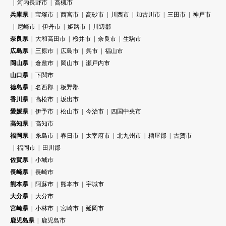
河内長野市
高槻市
兵庫県
宝塚市
西宮市
高砂市
川西市
加古川市
三田市
神戸市
尼崎市
伊丹市
姫路市
川辺郡
奈良県
大和高田市
桜井市
奈良市
生駒市
広島県
三原市
広島市
呉市
福山市
岡山県
倉敷市
岡山市
瀬戸内市
山口県
下関市
徳島県
名西郡
板野郡
香川県
高松市
坂出市
愛媛県
伊予市
松山市
今治市
四国中央市
高知県
高知市
福岡県
糸島市
春日市
太宰府市
北九州市
糟屋郡
古賀市
福岡市
田川郡
佐賀県
小城市
長崎県
長崎市
熊本県
阿蘇市
熊本市
宇城市
大分県
大分市
宮崎県
小林市
宮崎市
延岡市
鹿児島県
鹿児島市