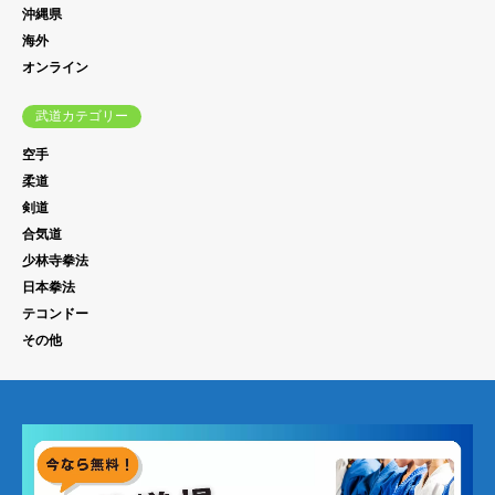
沖縄県
海外
オンライン
武道カテゴリー
空手
柔道
剣道
合気道
少林寺拳法
日本拳法
テコンドー
その他