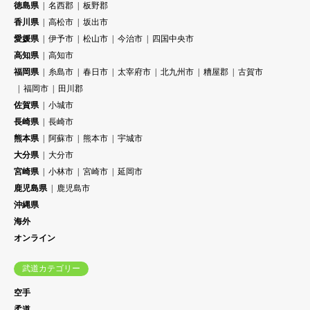
徳島県
名西郡
板野郡
香川県
高松市
坂出市
愛媛県
伊予市
松山市
今治市
四国中央市
高知県
高知市
福岡県
糸島市
春日市
太宰府市
北九州市
糟屋郡
古賀市
福岡市
田川郡
佐賀県
小城市
長崎県
長崎市
熊本県
阿蘇市
熊本市
宇城市
大分県
大分市
宮崎県
小林市
宮崎市
延岡市
鹿児島県
鹿児島市
沖縄県
海外
オンライン
武道カテゴリー
空手
柔道