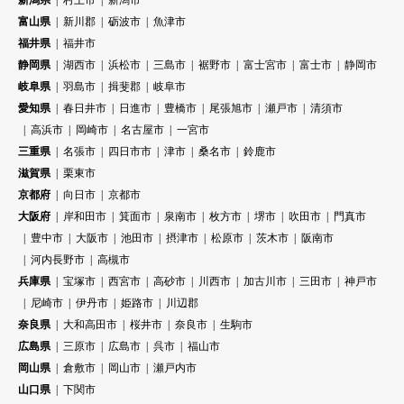
富山県
新川郡
砺波市
魚津市
福井県
福井市
静岡県
湖西市
浜松市
三島市
裾野市
富士宮市
富士市
静岡市
岐阜県
羽島市
揖斐郡
岐阜市
愛知県
春日井市
日進市
豊橋市
尾張旭市
瀬戸市
清須市
高浜市
岡崎市
名古屋市
一宮市
三重県
名張市
四日市市
津市
桑名市
鈴鹿市
滋賀県
栗東市
京都府
向日市
京都市
大阪府
岸和田市
箕面市
泉南市
枚方市
堺市
吹田市
門真市
豊中市
大阪市
池田市
摂津市
松原市
茨木市
阪南市
河内長野市
高槻市
兵庫県
宝塚市
西宮市
高砂市
川西市
加古川市
三田市
神戸市
尼崎市
伊丹市
姫路市
川辺郡
奈良県
大和高田市
桜井市
奈良市
生駒市
広島県
三原市
広島市
呉市
福山市
岡山県
倉敷市
岡山市
瀬戸内市
山口県
下関市