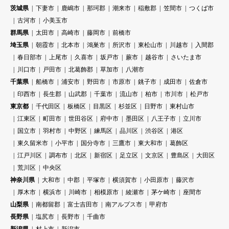
茨城県
下妻市
鹿嶋市
那珂郡
潮来市
稲敷郡
笠間市
つくば市
古河市
小美玉市
群馬県
太田市
高崎市
藤岡市
前橋市
埼玉県
朝霞市
北本市
鴻巣市
所沢市
東松山市
川越市
入間郡
春日部市
上尾市
久喜市
坂戸市
蕨市
越谷市
さいたま市
川口市
戸田市
北葛飾郡
草加市
八潮市
千葉県
船橋市
浦安市
野田市
市原市
銚子市
成田市
佐倉市
印西市
長生郡
山武郡
千葉市
流山市
柏市
市川市
松戸市
東京都
千代田区
板橋区
目黒区
杉並区
日野市
東村山市
江東区
町田市
世田谷区
府中市
墨田区
八王子市
立川市
国立市
羽村市
中野区
練馬区
品川区
渋谷区
港区
東久留米市
小平市
国分寺市
三鷹市
東大和市
葛飾区
江戸川区
調布市
北区
新宿区
足立区
文京区
豊島区
大田区
荒川区
中央区
神奈川県
大和市
中郡
平塚市
横須賀市
小田原市
藤沢市
厚木市
横浜市
川崎市
相模原市
綾瀬市
茅ケ崎市
座間市
山梨県
南都留郡
富士吉田市
南アルプス市
甲府市
長野県
塩尻市
長野市
千曲市
新潟県
村上市
新潟市