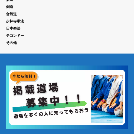
剣道
合気道
少林寺拳法
日本拳法
テコンドー
その他