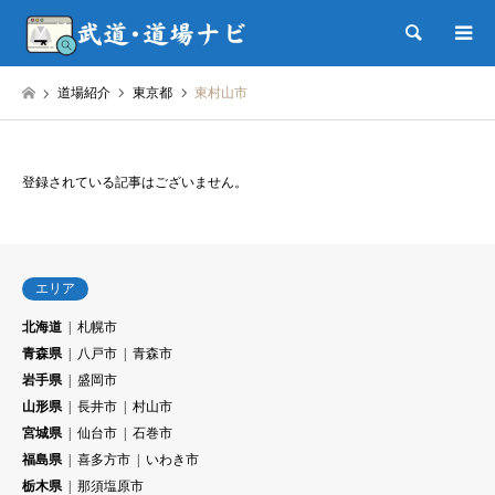
検索
道場紹介
東京都
東村山市
登録されている記事はございません。
エリア
北海道
札幌市
青森県
八戸市
青森市
岩手県
盛岡市
山形県
長井市
村山市
宮城県
仙台市
石巻市
福島県
喜多方市
いわき市
栃木県
那須塩原市