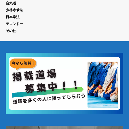
合気道
少林寺拳法
日本拳法
テコンドー
その他