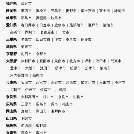
福井県
福井市
静岡県
湖西市
浜松市
三島市
裾野市
富士宮市
富士市
静岡市
岐阜県
羽島市
揖斐郡
岐阜市
愛知県
春日井市
日進市
豊橋市
尾張旭市
瀬戸市
清須市
高浜市
岡崎市
名古屋市
一宮市
三重県
名張市
四日市市
津市
桑名市
鈴鹿市
滋賀県
栗東市
京都府
向日市
京都市
大阪府
岸和田市
箕面市
泉南市
枚方市
堺市
吹田市
門真市
豊中市
大阪市
池田市
摂津市
松原市
茨木市
阪南市
河内長野市
高槻市
兵庫県
宝塚市
西宮市
高砂市
川西市
加古川市
三田市
神戸市
尼崎市
伊丹市
姫路市
川辺郡
奈良県
大和高田市
桜井市
奈良市
生駒市
広島県
三原市
広島市
呉市
福山市
岡山県
倉敷市
岡山市
瀬戸内市
山口県
下関市
徳島県
名西郡
板野郡
香川県
高松市
坂出市