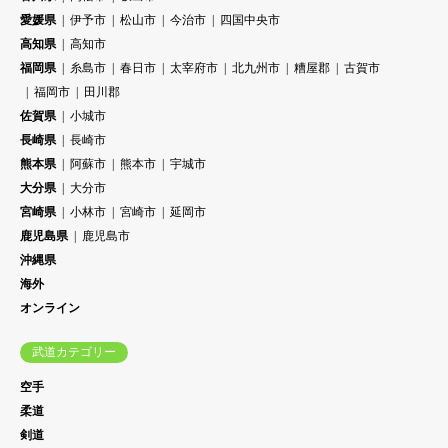
愛媛県
伊予市
松山市
今治市
四国中央市
高知県
高知市
福岡県
糸島市
春日市
太宰府市
北九州市
糟屋郡
古賀市
福岡市
田川郡
佐賀県
小城市
長崎県
長崎市
熊本県
阿蘇市
熊本市
宇城市
大分県
大分市
宮崎県
小林市
宮崎市
延岡市
鹿児島県
鹿児島市
沖縄県
海外
オンライン
武道カテゴリー
空手
柔道
剣道