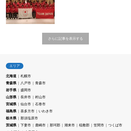
さらに記事を表示する
エリア
北海道
札幌市
青森県
八戸市
青森市
岩手県
盛岡市
山形県
長井市
村山市
宮城県
仙台市
石巻市
福島県
喜多方市
いわき市
栃木県
那須塩原市
茨城県
下妻市
鹿嶋市
那珂郡
潮来市
稲敷郡
笠間市
つくば市