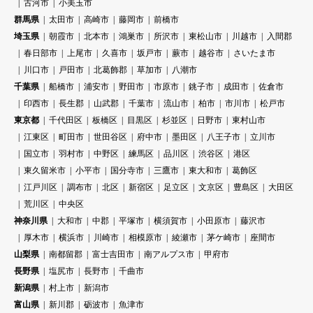
古河市
小美玉市
群馬県
太田市
高崎市
藤岡市
前橋市
埼玉県
朝霞市
北本市
鴻巣市
所沢市
東松山市
川越市
入間郡
春日部市
上尾市
久喜市
坂戸市
蕨市
越谷市
さいたま市
川口市
戸田市
北葛飾郡
草加市
八潮市
千葉県
船橋市
浦安市
野田市
市原市
銚子市
成田市
佐倉市
印西市
長生郡
山武郡
千葉市
流山市
柏市
市川市
松戸市
東京都
千代田区
板橋区
目黒区
杉並区
日野市
東村山市
江東区
町田市
世田谷区
府中市
墨田区
八王子市
立川市
国立市
羽村市
中野区
練馬区
品川区
渋谷区
港区
東久留米市
小平市
国分寺市
三鷹市
東大和市
葛飾区
江戸川区
調布市
北区
新宿区
足立区
文京区
豊島区
大田区
荒川区
中央区
神奈川県
大和市
中郡
平塚市
横須賀市
小田原市
藤沢市
厚木市
横浜市
川崎市
相模原市
綾瀬市
茅ケ崎市
座間市
山梨県
南都留郡
富士吉田市
南アルプス市
甲府市
長野県
塩尻市
長野市
千曲市
新潟県
村上市
新潟市
富山県
新川郡
砺波市
魚津市