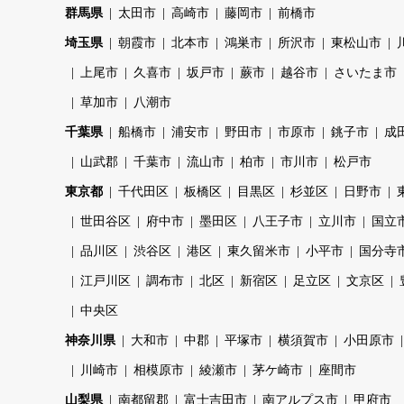
群馬県
太田市
高崎市
藤岡市
前橋市
埼玉県
朝霞市
北本市
鴻巣市
所沢市
東松山市
上尾市
久喜市
坂戸市
蕨市
越谷市
さいたま市
草加市
八潮市
千葉県
船橋市
浦安市
野田市
市原市
銚子市
成
山武郡
千葉市
流山市
柏市
市川市
松戸市
東京都
千代田区
板橋区
目黒区
杉並区
日野市
世田谷区
府中市
墨田区
八王子市
立川市
国立
品川区
渋谷区
港区
東久留米市
小平市
国分寺
江戸川区
調布市
北区
新宿区
足立区
文京区
中央区
神奈川県
大和市
中郡
平塚市
横須賀市
小田原市
川崎市
相模原市
綾瀬市
茅ケ崎市
座間市
山梨県
南都留郡
富士吉田市
南アルプス市
甲府市