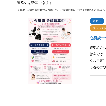
連絡先を確認できます。
※掲載内容は掲載時点の情報です。最新の稽古日時や料金は各道場へ
八戸市
ストレス
心身統一
道場紹介心
教室では
ク八戸裏
心者の方