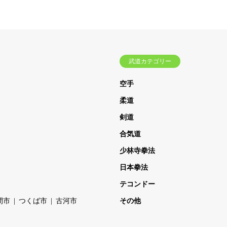
武道カテゴリー
空手
柔道
剣道
合気道
少林寺拳法
日本拳法
テコンドー
間市
つくば市
古河市
その他