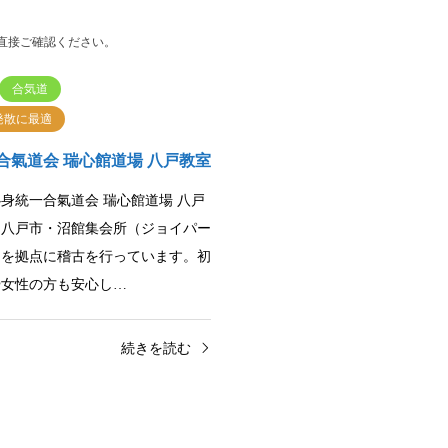
直接ご確認ください。
合気道
発散に最適
合氣道会 瑞心館道場 八戸教室
身統一合氣道会 瑞心館道場 八戸
、八戸市・沼館集会所（ジョイパー
）を拠点に稽古を行っています。初
や女性の方も安心し…
続きを読む