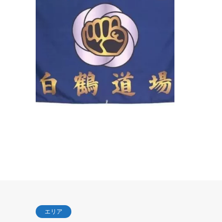
手道・沖
道場紹介
代表師範
いる現役
だけでは
エリア