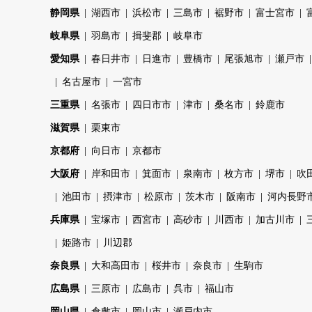
静岡県
湖西市
浜松市
三島市
裾野市
富士宮市
岐阜県
羽島市
揖斐郡
岐阜市
愛知県
春日井市
日進市
豊橋市
尾張旭市
瀬戸市
名古屋市
一宮市
三重県
名張市
四日市市
津市
桑名市
鈴鹿市
滋賀県
栗東市
京都府
向日市
京都市
大阪府
岸和田市
箕面市
泉南市
枚方市
堺市
吹
池田市
摂津市
松原市
茨木市
阪南市
河内長野
兵庫県
宝塚市
西宮市
高砂市
川西市
加古川市
姫路市
川辺郡
奈良県
大和高田市
桜井市
奈良市
生駒市
広島県
三原市
広島市
呉市
福山市
岡山県
倉敷市
岡山市
瀬戸内市