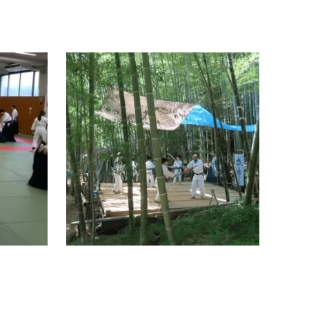
京都市
合気道
シニア多数在籍
向日
公益財団法人 大阪合気会 京都武道セン
合気
ター道場
道場紹
道場紹介京都市左京区にある京都武道センタ
稽古が
ー道場は、公益財団法人 大阪合気会所属・
向日市
公益財団法人合気会登録の正式な合気道道場
年4月
です。初心者から経験者まで、…
続きを読む