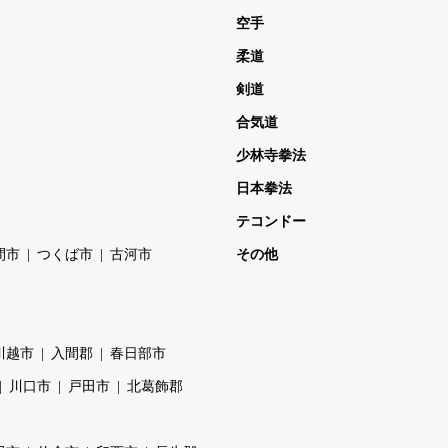
空手
柔道
剣道
合気道
少林寺拳法
日本拳法
テコンドー
間市
つくば市
古河市
その他
川越市
入間郡
春日部市
川口市
戸田市
北葛飾郡