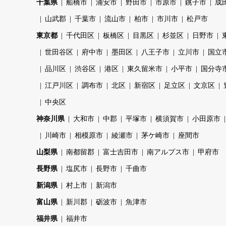
千葉県
船橋市
浦安市
野田市
市原市
銚子市
成
山武郡
千葉市
流山市
柏市
市川市
松戸市
東京都
千代田区
板橋区
目黒区
杉並区
日野市
世田谷区
府中市
墨田区
八王子市
立川市
国立
品川区
渋谷区
港区
東久留米市
小平市
国分寺
江戸川区
調布市
北区
新宿区
足立区
文京区
中央区
神奈川県
大和市
中郡
平塚市
横須賀市
小田原市
川崎市
相模原市
綾瀬市
茅ケ崎市
座間市
山梨県
南都留郡
富士吉田市
南アルプス市
甲府市
長野県
塩尻市
長野市
千曲市
新潟県
村上市
新潟市
富山県
新川郡
砺波市
魚津市
福井県
福井市