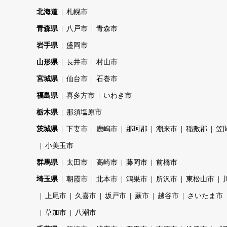
北海道
札幌市
青森県
八戸市
青森市
岩手県
盛岡市
山形県
長井市
村山市
宮城県
仙台市
石巻市
福島県
喜多方市
いわき市
栃木県
那須塩原市
茨城県
下妻市
鹿嶋市
那珂郡
潮来市
稲敷郡
笠
小美玉市
群馬県
太田市
高崎市
藤岡市
前橋市
埼玉県
朝霞市
北本市
鴻巣市
所沢市
東松山市
上尾市
久喜市
坂戸市
蕨市
越谷市
さいたま市
草加市
八潮市