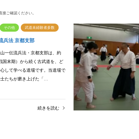
直接ご確認ください。
その他
武道未経験者多数
流兵法 京都支部
浅山一伝流兵法・京都支部は、約
（戦国末期）から続く古武道を、ど
安心して学べる道場です。当道場で
武士たちが磨き上げた「…
続きを読む
空手
子供多数在籍
（琉球古武道釵術・剛柔流空