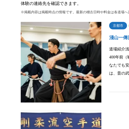
体験の連絡先を確認できます。
※掲載内容は掲載時点の情報です。最新の稽古日時や料金は各道場へ
京都市
淺山一傳
道場紹介
400年前
なたでも
は、昔の
京都市
白鶴道場