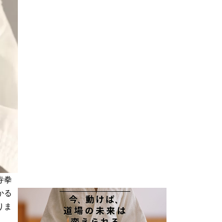
寺拳
かる
りま