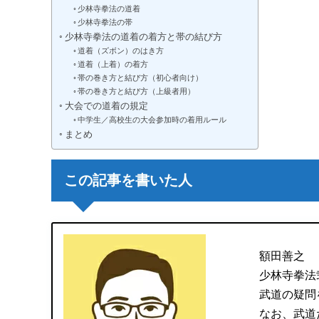
少林寺拳法の道着
少林寺拳法の帯
少林寺拳法の道着の着方と帯の結び方
道着（ズボン）のはき方
道着（上着）の着方
帯の巻き方と結び方（初心者向け）
帯の巻き方と結び方（上級者用）
大会での道着の規定
中学生／高校生の大会参加時の着用ルール
まとめ
この記事を書いた人
額田善之
少林寺拳法
武道の疑問
なお、武道