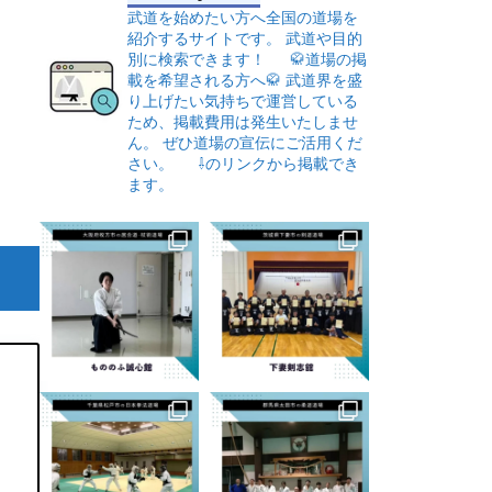
武道を始めたい方へ全国の道場を
紹介するサイトです。
武道や目的
別に検索できます！
🥋道場の掲
載を希望される方へ🥋
武道界を盛
り上げたい気持ちで運営している
ため、掲載費用は発生いたしませ
ん。
ぜひ道場の宣伝にご活用くだ
さい。
⇩のリンクから掲載でき
ます。