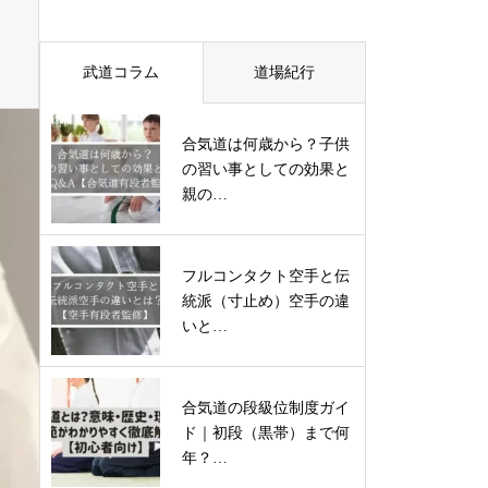
武道コラム
道場紀行
合気道は何歳から？子供
の習い事としての効果と
親の…
フルコンタクト空手と伝
統派（寸止め）空手の違
いと…
合気道の段級位制度ガイ
ド｜初段（黒帯）まで何
年？…