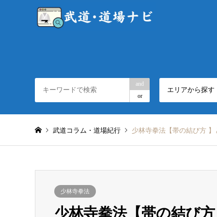
and
エリアから探す
or
武道コラム・道場紀行
少林寺拳法【帯の結び方 
少林寺拳法
少林寺拳法【帯の結び方