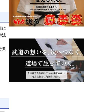
着に
拳法
必要