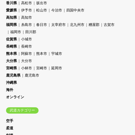
香川県
高松市
坂出市
愛媛県
伊予市
松山市
今治市
四国中央市
高知県
高知市
福岡県
糸島市
春日市
太宰府市
北九州市
糟屋郡
古賀市
福岡市
田川郡
佐賀県
小城市
長崎県
長崎市
熊本県
阿蘇市
熊本市
宇城市
大分県
大分市
宮崎県
小林市
宮崎市
延岡市
鹿児島県
鹿児島市
沖縄県
海外
オンライン
武道カテゴリー
空手
柔道