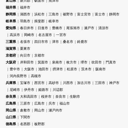
富山県
新川郡
砺波市
魚津市
福井県
福井市
静岡県
湖西市
浜松市
三島市
裾野市
富士宮市
富士市
静岡市
岐阜県
羽島市
揖斐郡
岐阜市
愛知県
春日井市
日進市
豊橋市
尾張旭市
瀬戸市
清須市
高浜市
岡崎市
名古屋市
一宮市
三重県
名張市
四日市市
津市
桑名市
鈴鹿市
滋賀県
栗東市
京都府
向日市
京都市
大阪府
岸和田市
箕面市
泉南市
枚方市
堺市
吹田市
門真市
豊中市
大阪市
池田市
摂津市
松原市
茨木市
阪南市
河内長野市
高槻市
兵庫県
宝塚市
西宮市
高砂市
川西市
加古川市
三田市
神戸市
尼崎市
伊丹市
姫路市
川辺郡
奈良県
大和高田市
桜井市
奈良市
生駒市
広島県
三原市
広島市
呉市
福山市
岡山県
倉敷市
岡山市
瀬戸内市
山口県
下関市
徳島県
名西郡
板野郡