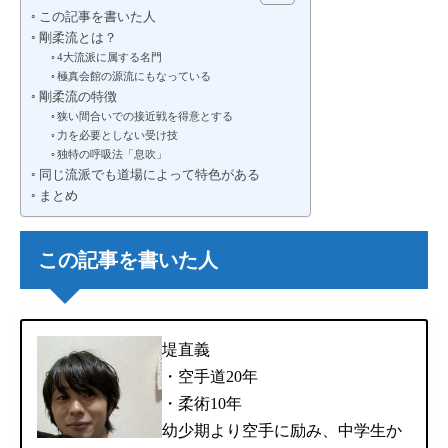
この記事を書いた人
剛柔流とは？
4大流派に属する名門
極真会館の源流にもなっている
剛柔流の特徴
狭い間合いでの接近戦を得意とする
力を必要としない受け技
独特の呼吸法「息吹」
同じ流派でも道場によって特色がある
まとめ
この記事を書いた人
堤直義
・空手道20年
・柔術10年
幼少期より空手に励み、中学生か