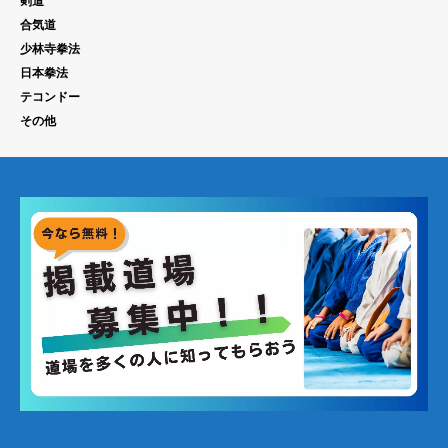
剣道
合気道
少林寺拳法
日本拳法
テコンドー
その他