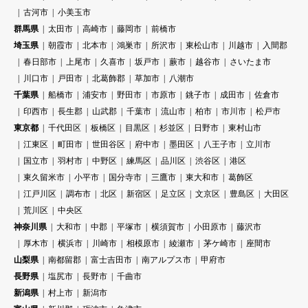
古河市
小美玉市
群馬県
太田市
高崎市
藤岡市
前橋市
埼玉県
朝霞市
北本市
鴻巣市
所沢市
東松山市
川越市
入間郡
春日部市
上尾市
久喜市
坂戸市
蕨市
越谷市
さいたま市
川口市
戸田市
北葛飾郡
草加市
八潮市
千葉県
船橋市
浦安市
野田市
市原市
銚子市
成田市
佐倉市
印西市
長生郡
山武郡
千葉市
流山市
柏市
市川市
松戸市
東京都
千代田区
板橋区
目黒区
杉並区
日野市
東村山市
江東区
町田市
世田谷区
府中市
墨田区
八王子市
立川市
国立市
羽村市
中野区
練馬区
品川区
渋谷区
港区
東久留米市
小平市
国分寺市
三鷹市
東大和市
葛飾区
江戸川区
調布市
北区
新宿区
足立区
文京区
豊島区
大田区
荒川区
中央区
神奈川県
大和市
中郡
平塚市
横須賀市
小田原市
藤沢市
厚木市
横浜市
川崎市
相模原市
綾瀬市
茅ケ崎市
座間市
山梨県
南都留郡
富士吉田市
南アルプス市
甲府市
長野県
塩尻市
長野市
千曲市
新潟県
村上市
新潟市