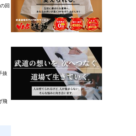
どの回
手抜
げ飛