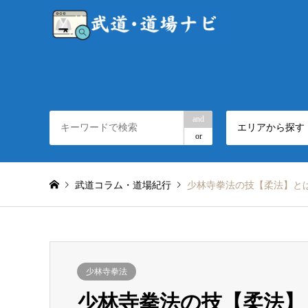
and
エリアから探す
or
武道コラム・道場紀行
少林寺拳法の技【柔法】と
少林寺拳法
少林寺拳法の技【柔法】