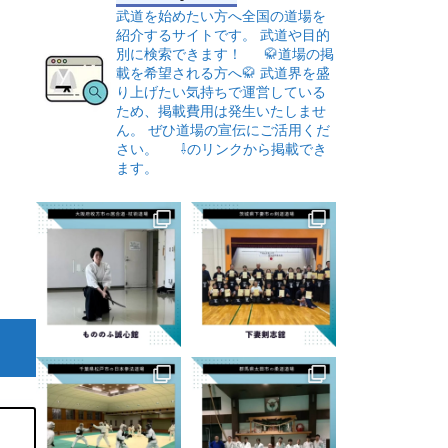
武道を始めたい方へ全国の道場を
紹介するサイトです。
武道や目的
別に検索できます！
🥋道場の掲
載を希望される方へ🥋
武道界を盛
り上げたい気持ちで運営している
ため、掲載費用は発生いたしませ
ん。
ぜひ道場の宣伝にご活用くだ
さい。
⇩のリンクから掲載でき
ます。