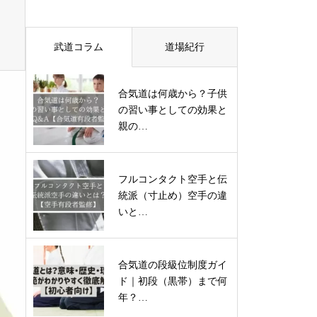
武道コラム
道場紀行
合気道は何歳から？子供
の習い事としての効果と
親の…
フルコンタクト空手と伝
統派（寸止め）空手の違
いと…
合気道の段級位制度ガイ
ド｜初段（黒帯）まで何
年？…